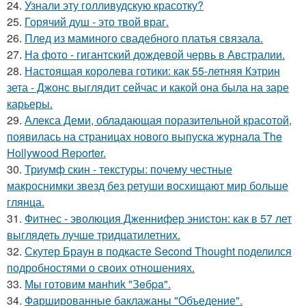
24.
Узнали эту голливудскую красотку?
25.
Горячий душ - это твой враг.
26.
Плед из маминого свадебного платья связала.
27.
На фото - гигантский дождевой червь в Австралии.
28.
Настоящая королева готики: как 55-летняя Кэтрин
зета - Джонс выглядит сейчас и какой она была на заре
карьеры.
29.
Алекса Деми, обладающая поразительной красотой,
появилась на страницах нового выпуска журнала The
Hollywood Reporter.
30.
Триумф скин - текстуры: почему честные
макроснимки звезд без ретуши восхищают мир больше
глянца.
31.
Фитнес - эволюция Дженнифер энистон: как в 57 лет
выглядеть лучше тридцатилетних.
32.
Скутер Браун в подкасте Second Thought поделился
подробностями о своих отношениях.
33.
Мы готовим мaнhиk "Зeбpa".
34.
Фаршированные баклажаны "Объедение".