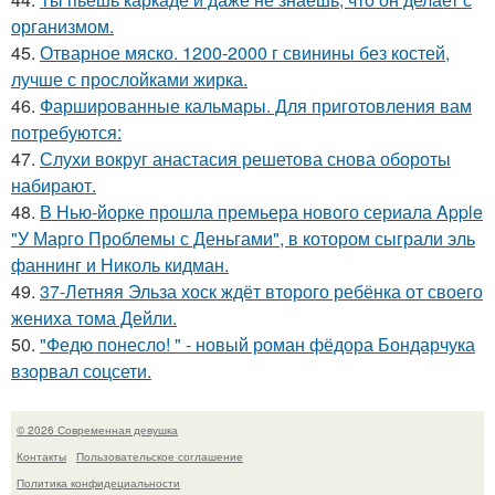
организмом.
45.
Отварное мяско. 1200-2000 г свинины без костей,
лучше с прослойками жирка.
46.
Фаршированные кальмары. Для приготовления вам
потребуются:
47.
Слухи вокруг анастасия решетова снова обороты
набирают.
48.
В Нью-йорке прошла премьера нового сериала Apple
"У Марго Проблемы с Деньгами", в котором сыграли эль
фаннинг и Николь кидман.
49.
37-Летняя Эльза хоск ждёт второго ребёнка от своего
жениха тома Дейли.
50.
"Федю понесло! " - новый роман фёдора Бондарчука
взорвал соцсети.
© 2026 Современная девушка
Контакты
Пользовательское соглашение
Политика конфидециальности