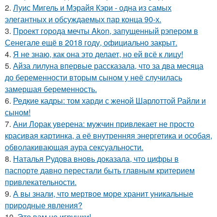
2.
Луис Мигель и Мэрайя Кэри - одна из самых
элегантных и обсуждаемых пар конца 90-х.
3.
Проект города мечты Akon, запущенный рэпером в
Сенегале ещё в 2018 году, официально закрыт.
4.
Я не знаю, как она это делает, но ей всё к лицу!
5.
Айза лилуна впервые рассказала, что за два месяца
до беременности вторым сыном у неё случилась
замершая беременность.
6.
Редкие кадры: том харди с женой Шарлоттой Райли и
сыном!
7.
Ани Лорак уверена: мужчин привлекает не просто
красивая картинка, а её внутренняя энергетика и особая,
обволакивающая аура сексуальности.
8.
Наталья Рудова вновь доказала, что цифры в
паспорте давно перестали быть главным критерием
привлекательности.
9.
А вы знали, что мертвое море хранит уникальные
природные явления?
10.
Это вам не игрушки!