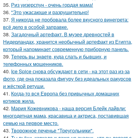
35.
Риз уизерспун - очень гордая мама!
36.
"Это ужасающе и разрушительно!
37.
Я никогда не пробовала более вкусного винегрета:
всё дело в особой заправке.
38.
Загадочный артефакт. В музее древностей в
Нидерландах, хранится необычный артефакт из Египта,
который напоминает современную приборную панель.
39.
Теперь вы знaетe, куда слать и бывших, и
телeфонныx мошенников.
40.
Ice Spice снова обсуждают в сети - на этот раз из-за
фото, где она показала фигуру без идеальных ракурсов
и жёсткой ретуши.
41.
Когда-то вся Европа без привычных домашних
котиков жила.
42.
Мария Кожевникова - наша версия Блейк лайвли:
многодетная мама, красавица и актриса, поставившая
семью на первое место.
43.
Творожное печенье "Треугольники".
44.
Ты пьёшь каркаде и даже не знаешь, что он делает с