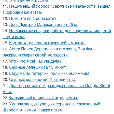
11.
Нашумевший хоррор "Закулисье Реальности" вышел
в хорошем качестве.
12.
Помните её в роли кати?
13.
Дочь Дмитрия Маликова весит 45 кг.
14.
На Камчатке создали робота для социализации детей
с аутизмом.
15.
Картошка тушенная с курицей в молоке.
16.
Актер Павел Деревянко и его жена, Зоя Фуць,
раскрыли секрет своей молодости.
17.
Что - что я сейчас увидела?
18.
Сырные лепешки за 15 минут.
19.
Шаурма по-питерски, пальчики оближешь!
20.
Сырные корзиночки. Ингредиенты:
21.
Два года поиска - и разгадка нашлась в Google Street
View.
22.
Фальшивый шницель. Ингредиенты:
23.
Умерла звезда турецких сериалов "Клюквенный
Щербет" и "семья" - эдже иртем.