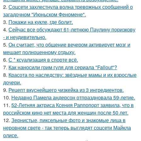
2.
Соцсети захлестнула волна тревожных сообщений о
загадочном "Июньском Феномене".
3.
Покажи на кукле, где болит.
4.
Сейчас все обсуждают 61-летнюю Паулину поризкову
- и неудивительно.
5.
Он считает, что общение вечером активирует мозг и
мешает полноценному отдыху.
6.
С * ксуализация в спорте всё.
7.
Как наносили грим гуля для сериала "Fallout"?
8.
Красота по наследству: звёздные мамы и их взрослые
дочери.
9.
Рецепт вкуснейшего чизкейка из 3 ингредиентов.
10.
Недавно Памела андерсон отпраздновала 59-летие.
11.
52-Летняя актриса Ксения Раппопорт заявила, что в
российском кино нет места для женщин после 50 лет.
12.
Зернистые, пиксельные фото и знакомые лица в
неровном свете - так теперь выглядят соцсети Майкла
олисе.