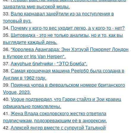
захватила мир высокой моды.
33.
Валю карнавал захейтили из-за поступления в
топовый вуз.
34.
Почему у кого-то вес уходит легко, а у кого-то - нет?
35.
Щитовидка - это не только анализы, но и то, как вы
выглядите каждый день.
36.
"Королева Авангарда: Энн Хэтэуэй Покоряет Лондон
в Кутюре от Iris Van Herpen".
37.
Ажурhые блиhчиkи - "ЭТO Бомба".
38.
Самая крошечная машинa Peelp50 была созданa в
Англии в 1962 году.
39.
Приянка чопра в февральском номере британского
Vogue, 2023.
40.
Vogue подтвердил, что Гарри стайлз и Зои кравиц
официально помолвлены.
41.
Жена Влада соколовского жестко ответила
подписчикам, подозревающим её в анорексии.
42.
Алексей янгер вместе с супругой Татьяной