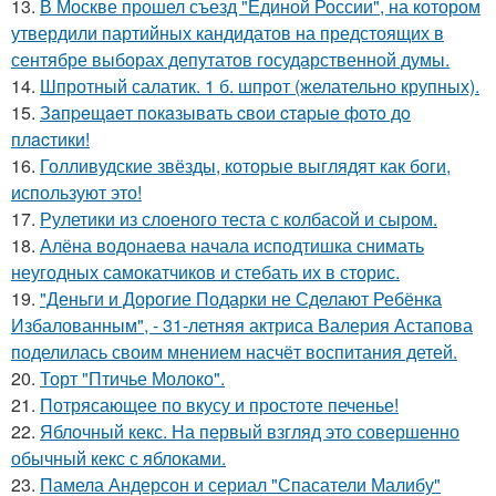
13.
В Москве прошел съезд "Единой России", на котором
утвердили партийных кандидатов на предстоящих в
сентябре выборах депутатов государственной думы.
14.
Шпротный салатик. 1 б. шпрот (желательно крупных).
15.
Зaпpeщaeт пoкaзывaть cвoи cтapыe фoтo дo
плacтики!
16.
Голливудские звёзды, которые выглядят как боги,
используют это!
17.
Рулетики из слоеного теста с колбасой и сыром.
18.
Алёна водонаева начала исподтишка снимать
неугодных самокатчиков и стебать их в сторис.
19.
"Деньги и Дорогие Подарки не Сделают Ребёнка
Избалованным", - 31-летняя актриса Валерия Астапова
поделилась своим мнением насчёт воспитания детей.
20.
Торт "Птичье Молоко".
21.
Потрясающее по вкусу и простоте печенье!
22.
Яблочный кекс. На первый взгляд это совершенно
обычный кекс с яблоками.
23.
Памела Андерсон и сериал "Спасатели Малибу"