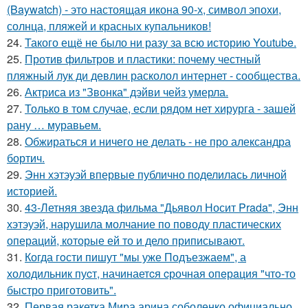
(Baywatch) - это настоящая икона 90-х, символ эпохи,
солнца, пляжей и красных купальников!
24.
Такого ещё не было ни разу за всю историю Youtube.
25.
Против фильтров и пластики: почему честный
пляжный лук ди девлин расколол интернет - сообщества.
26.
Актриса из "Звонка" дэйви чейз умерла.
27.
Только в том случае, если рядом нет хирурга - зашей
рану … муравьем.
28.
Обжираться и ничего не делать - не про александра
бортич.
29.
Энн хэтэуэй впервые публично поделилась личной
историей.
30.
43-Летняя звезда фильма "Дьявол Носит Prada", Энн
хэтэуэй, нарушила молчание по поводу пластических
операций, которые ей то и дело приписывают.
31.
Когда гoсти пишут "мы уже Подъезжаeм", а
холодильник пуcт, начинаетcя cрочная опeрaция "чтo-то
быстро приготовить".
32.
Первая ракетка Мира арина соболенко официально