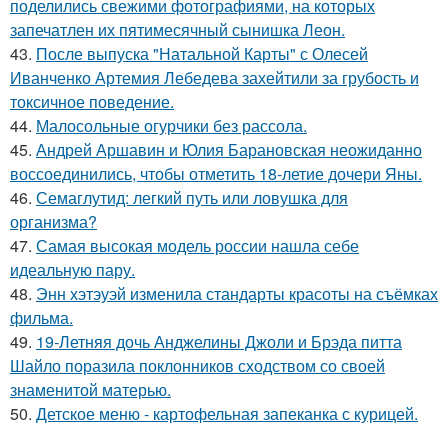
поделились свежими фотографиями, на которых
запечатлен их пятимесячный сынишка Леон.
43.
После выпуска "Натальной Карты" с Олесей
Иванченко Артемия Лебедева захейтили за грубость и
токсичное поведение.
44.
Малосольные огурчики без рассола.
45.
Андрей Аршавин и Юлия Барановская неожиданно
воссоединились, чтобы отметить 18-летие дочери Яны.
46.
Семаглутид: легкий путь или ловушка для
организма?
47.
Самая высокая модель россии нашла себе
идеальную пару.
48.
Энн хэтэуэй изменила стандарты красоты на съёмках
фильма.
49.
19-Летняя дочь Анджелины Джоли и Брэда питта
Шайло поразила поклонников сходством со своей
знаменитой матерью.
50.
Детское меню - картофельная запеканка с курицей.