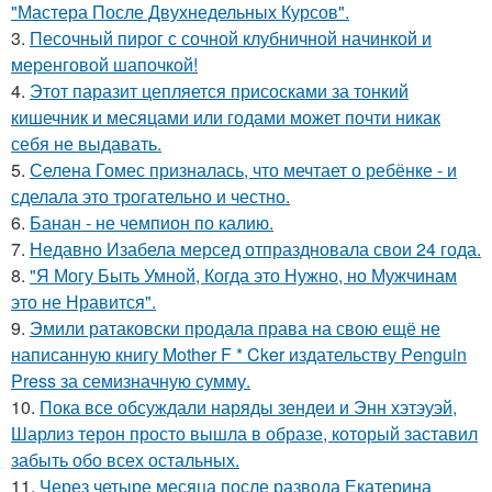
"Мастера После Двухнедельных Курсов".
3.
Песочный пирог с сочной клубничной начинкой и
меренговой шапочкой!
4.
Этот паразит цепляется присосками за тонкий
кишечник и месяцами или годами может почти никак
себя не выдавать.
5.
Селена Гомес призналась, что мечтает о ребёнке - и
сделала это трогательно и честно.
6.
Банан - не чемпион по калию.
7.
Недавно Изабела мерсед отпраздновала свои 24 года.
8.
"Я Могу Быть Умной, Когда это Нужно, но Мужчинам
это не Нравится".
9.
Эмили ратаковски продала права на свою ещё не
написанную книгу Mother F * Cker издательству Penguin
Press за семизначную сумму.
10.
Пока все обсуждали наряды зендеи и Энн хэтэуэй,
Шарлиз терон просто вышла в образе, который заставил
забыть обо всех остальных.
11.
Через четыре месяца после развода Екатерина