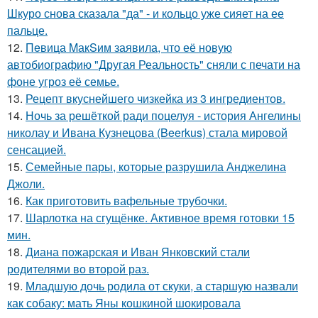
Шкуро снова сказала "да" - и кольцо уже сияет на ее
пальце.
12.
Пeвица MакSим заявила, что её новую
автобиографию "Другая Реальность" сняли с печати на
фоне угроз её семье.
13.
Рецепт вкуснейшего чизкейка из 3 ингредиентов.
14.
Ночь за решёткой ради поцелуя - история Ангелины
николау и Ивана Кузнецова (Beerkus) стала мировой
сенсацией.
15.
Семейные пары, которые разрушила Анджелина
Джоли.
16.
Как приготовить вафельные трубочки.
17.
Шарлотка на сгущёнке. Активное время готовки 15
мин.
18.
Диана пожарская и Иван Янковский стали
родителями во второй раз.
19.
Младшую дочь родила от скуки, а старшую назвали
как собаку: мать Яны кошкиной шокировала