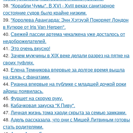
38.
"Корабли Чумы". В XVI - Xviii веках санитарное
состояние судов было крайне низким.
39.
"Королева Авангарда: Энн Хэтэуэй Покоряет Лондон
в Кутюре от Iris Van Herpen".
40.
Свежей пассии артема чекалкена уже досталось от
недоброжелателей.
41.
Это очень вкусно!
42.
Зачем мужчины в XIX веке делали разрез на пятке на
своих туфлях.
43.
Елена Темникова впервые за долгое время вышла
на связь с фанатами.
44.
Рианна впервые на публике с младшей дочкой роки
айриш появилась.
45.
Фуршет на скорую руку.
46.
Кабачковая закуска "К Пиву".
47.
Личная жизнь тома харди скрыта за семью замками.
48.
Адель рассказала, что они с Мишей Литвиным готовы
стать родителями.