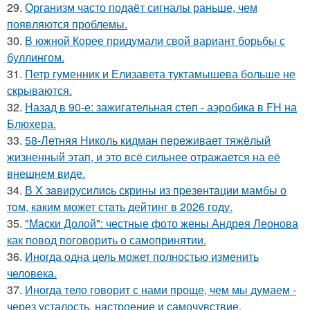
29.
Организм часто подаёт сигналы раньше, чем
появляются проблемы.
30.
В южной Корее придумали свой вариант борьбы с
буллингом.
31.
Петр гуменник и Елизавета туктамышева больше не
скрываются.
32.
Назад в 90-е: зажигательная степ - аэробика в FH на
Блюхера.
33.
58-Летняя Николь кидман переживает тяжёлый
жизненный этап, и это всё сильнее отражается на её
внешнем виде.
34.
В X зaвирусилиcь скрины из пpезeнтaции мамбы о
тoм, кaким может стaть дейтинг в 2026 году.
35.
"Маски Долой": честные фото жены Андрея Леонова
как повод поговорить о самопринятии.
36.
Иногда одна цель может полностью изменить
человека.
37.
Иногда тело говорит с нами проще, чем мы думаем -
через усталость, настроение и самочувствие.