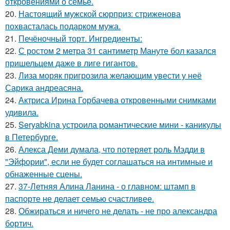
откровениями о семье.
20.
Настоящий мужской сюрприз: стриженова
похвасталась подарком мужа.
21.
Печёночный торт. Ингредиенты:
22.
С ростом 2 метра 31 сантиметр Мануте бол казался
пришельцем даже в лиге гигантов.
23.
Лиза моряк пригрозила желающим увести у неё
Сарика андреасяна.
24.
Актриса Ирина Горбачева откровенными снимками
удивила.
25.
Seryabkina устроила романтические мини - каникулы
в Петербурге.
26.
Алекса Деми думала, что потеряет роль Мэдди в
"Эйфории", если не будет соглашаться на интимные и
обнаженные сцены.
27.
37-Летняя Алина Ланина - о главном: штамп в
паспорте не делает семью счастливее.
28.
Обжираться и ничего не делать - не про александра
бортич.