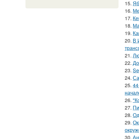
15.
Яб
16.
Ме
17.
Ке
18.
Ма
19.
Ка
20.
В 
транс
21.
Лю
22.
До
23.
Se
24.
Са
25.
44
начал
26.
"К
27.
Пи
28.
Од
29.
Ок
окруж
30.
Ан