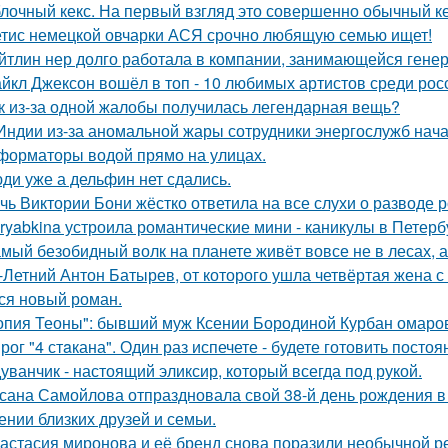
лочный кекс. На первый взгляд это совершенно обычный ке
тис немецкой овчарки АСЯ срочно любящую семью ищет!
йтлин нер долго работала в компании, занимающейся ген
йкл Джексон вошёл в топ - 10 любимых артистов среди рос
к из-за одной жалобы получилась легендарная вещь?
Индии из-за аномальной жары сотрудники энергослужб нач
форматоры водой прямо на улицах.
ди уже а дельфин нет сдались.
чь Виктории Бони жёстко ответила на все слухи о разводе 
ryabkina устроила романтические мини - каникулы в Петерб
мый безобидный волк на планете живёт вовсе не в лесах, а
-Летний Антон Батырев, от которого ушла четвёртая жена с 
ся новый роман.
опия Теоны": бывший муж Ксении Бородиной Курбан омаров
рог "4 стaкана". Один раз испечете - будете готовить постоя
уванчик - настоящий эликсир, который всегда под рукой.
сана Самойлова отпраздновала свой 38-й день рождения в
ении близких друзей и семьи.
астасия миронова и её бренд снова поразили необычной р