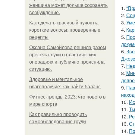
женщина может дольше сохранять
1.
"Вр
возбуждение.
2.
Соц
3.
Уме
Как сделать красивый пучок на
4.
Кар
короткие волосы: проверенные
5.
Пос
рецепты
докум
Оксана Самойлова решила разом
6.
Звe
пресечь слухи о пластических
Джоз
операциях и публично прояснила
7.
Нед
ситуацию.
8.
Мин
Здоровье и ментальное
депре
благополучие: как найти баланс
9.
Пав
наход
Фитнес-тренды 2023: что нового в
10.
Ис
мире спорта
11.
Ты
Как правильно проводить
12.
Ре
самообследование груди
13.
Ст
14.
По