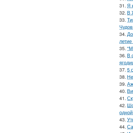
31.
Я 
32.
В 
33.
Ти
Чудов
34.
До
летие
35.
"М
36.
В 
ягоди
37.
5 
38.
Не
39.
Аж
40.
Ви
41.
Ск
42.
Шо
одной
43.
Ут
44.
Са