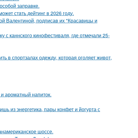
 особой заправке.
ожет стaть дейтинг в 2026 году.
ой Валентиной, подписав их "Красавицы и
у с каннского кинофестиваля, где отмечали 25-
ть в спортзалах одежду, которая оголяет живот,
 и ароматный напиток.
ь из энергетика, пары конфет и йогурта с
панамериканское шоссе.