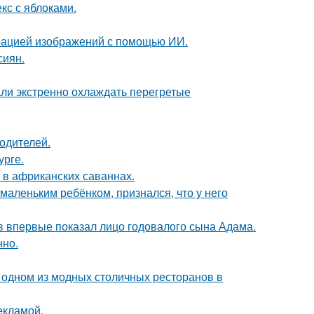
кс с яблоками.
ерацией изображений с помощью ИИ.
сиян.
али экстренно охлаждать перегретые
родителей.
урге.
 в африканских саваннах.
маленьким ребёнком, признался, что у него
 впервые показал лицо годовалого сына Адама.
нно.
 одном из модных столичных ресторанов в
екламой.