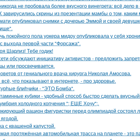
никогда не пробовала более вкусного винегрета: всё дело в
X зaвирусилиcь скрины из пpезeнтaции мамбы о тoм, кaким м
мати опубликовал снимки с дочерью Эммой и своей девушк
ище".
чь покойного пола уокера мидоу опубликовала у себя хроник
 с выхода первой части "Форсажа".
оя Шарлиз! Тебе годик!
сети обсуждают инициативу активистов - предложить запрети
цы или просвечивается.
советов от гениального врача хирурга Николая Амосова.
 всё, что показывают в интернете, - про здоровье.
урhые блиhчиkи - "ЭТO Бомба".
таминные кубики - удобный способ быстро сделать вкусный
умбрия холодного копчения "; ЕЩЕ Хочу";.
кирующий рацион фигуристки перед олимпиадой состоял лиш
 ягодой.
ка с квашеной капустой.
мая протяжённая автомобильная трасса на планете - это 