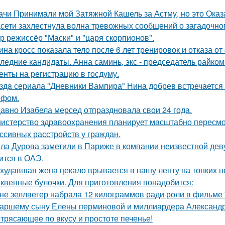
ачи Принимали мой Затяжной Кашель за Астму, но это Оказа
сети захлестнула волна тревожных сообщений о загадочн
р режиссёр "Маски" и "царя скорпионов".
ина кросс показала тело после 6 лет тренировок и отказа о
ледние кандидаты. Анна саминь, экс - председатель райко
енты на регистрацию в госдуму.
здa сериала "Дневники Вампира" Нина добрев встречается
ефом.
авно Изабела мерсед отпраздновала свои 24 года.
истерство здравоохранения планирует масштабно пересмо
ссивных расстройств у граждан.
ла Дурова заметили в Париже в компании неизвестной дев
ится в ОАЭ.
худавшая жена цекало врывается в нашу ленту на тонких н
квенные булочки. Для приготовления понадобится:
не зеллвегер набрала 12 килограммов ради роли в фильме
аршему сыну Елены перминовой и миллиардера Александра
трясающее по вкусу и простоте печенье!