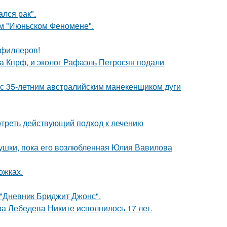
лся рак".
ом "Июньском Феномене".
т филлеров!
ма Кпрф, и эколог Рафаэль Петросян подали
 с 35-летним австралийским манекенщиком дуги
треть действующий подход к лечению
ушки, пока его возлюбленная Юлия Вавилова
ожках.
 "Дневник Бриджит Джонс".
 Лебедева Никите исполнилось 17 лет.