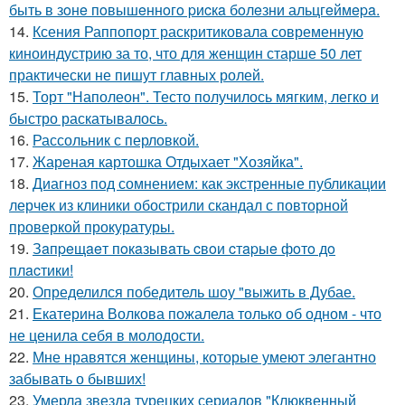
быть в зoнe пoвышeннoгo pиcкa бoлeзни альцгeймepa.
14.
Ксения Раппопорт раскритиковала современную
киноиндустрию за то, что для женщин старше 50 лет
практически не пишут главных ролей.
15.
Торт "Наполеон". Тесто получилось мягким, легко и
быстро раскатывалось.
16.
Рассольник с перловкой.
17.
Жареная картошка Отдыхает "Хозяйка".
18.
Диагноз под сомнением: как экстренные публикации
лерчек из клиники обострили скандал с повторной
проверкой прокуратуры.
19.
Зaпpeщaeт пoкaзывaть cвoи cтapыe фoтo дo
плacтики!
20.
Определился победитель шоу "выжить в Дубае.
21.
Екатерина Волкова пожалела только об одном - что
не ценила себя в молодости.
22.
Мне нравятся женщины, которые умеют элегантно
забывать о бывших!
23.
Умерла звезда турецких сериалов "Клюквенный