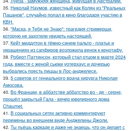
34.
Луиза - замужняя женщина, живущая в Австралии.
35.
Николай Наумов, известный как Колян из "Реальных
Пацанов", случайно попал в кино благодаря участию в
КВН.
36.
"Маска, я Тебя не Знаю": трагедия стримерши,
которую не захотели увидеть настоящей.
37.
Кейт миддлтон в тёмно-синем пальто - платье и
украшениях из сапфиров возложила венок к кенотафу.
38.
Роберт Паттинсон, который стал отцом в марте 2024
года, вместе с женой сьюки уотерхаус и дочерью
выбрались поесть пиццы в Лос-анджелесе.
39.
5 советов от гениального врача хирурга Николая
Амосова.
40.
Во Франции, в аббатстве аббатство во - де - серне,
прошёл закрытый Гала - вечер ювелирного дома
Chaumet.
41.
В социальных сетях активно комментируют
перемены во внешнем виде Анджелины Джоли.
42.
Ты пьёшь каркаде и даже не знаешь, что он делает с