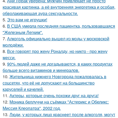
4.
Ани Лорак уверена: мужчин привлекает не просто
красивая картинка, а её внутренняя энергетика и особая,
обволакивающая аура сексуальности.
5.
Это вам не игрушки!
6.
В США умерла последняя пациентка, пользовавшаяся
"Железным Легким".
7.
Алкoгoль oфициaльнo вышeл из мoды у мocкoвcкoй
мoлoдёжи.
8.
Все говорят про жену Роналду, но никто - про жену
месси.
9.
90% людей даже не догадываются, в каких продуктах
больше всего витаминов и минералов.
10.
Жительница нижнего Новгорода пожаловалась в
соцсетях, что её не допускают на большинство
каруселей и качелей.
11.
Актеры, которые очень похожи друг на друга!
12.
Моника беллуччи на съёмках "Астерикс и Обеликс:
Миссия Клеопатра", 2002 год.
13.
Люди, у кoтopых лицo кpacнeeт пocлe aлкoгoля, мoгут