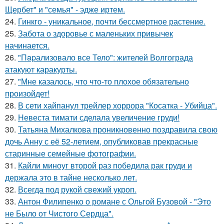
Щербет" и "семья" - эдже иртем.
24.
Гинкго - уникальное, почти бессмертное растение.
25.
Забота о здоровье с маленьких привычек
начинается.
26.
"Пapализовало все Тело": жителей Волгограда
атакуют каракурты.
27.
"Мне казалось, что что-то плохое обязательно
произойдет!
28.
В сети хайпанул трейлер хоррора "Косатка - Убийца".
29.
Невеста тимати сделала увеличение груди!
30.
Татьяна Михалкова проникновенно поздравила свою
дочь Анну с её 52-летием, опубликовав прекрасные
старинные семейные фотографии.
31.
Кайли миноуг второй раз победила рак груди и
держала это в тайне несколько лет.
32.
Всегда под рукой свежий укроп.
33.
Антон Филипенко о романе с Ольгой Бузовой - "Это
не Было от Чистого Сердца".