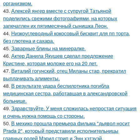
организмом.
43.
Алексей янгер вместе с супругой Татьяной
поделились свежими фотографиями, на которых
запечатлен их пятимесячный сынишка Леон.
44.
Низкоуглеводный кокосовый бисквит для пп торта,
без глютена и сахара.
45.
Заварные блины на минералке.
46.
Актер Данила Якушев сделал предложение
Кристине, которая моложе его на 20 лет.
47.
Виталий гогунский, отец Миланы стар, прекратил
выплачивать алименты.
48.
В результате удара беспилотника погибла
медицинская сестра, работавшая в александровской
больнице.
49.
Здравствуйте. У меня сложилась непростая ситуация
и очень нужна помощь со стороны.
50.
В мехико прошла премьера фильма "дьявол носит
Prada 2", который представили исполнительницы
главных ролей Мэрил стрип и Энн хэтэуэй.