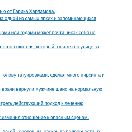
ью от Гарика Харламова.
ала одной из самых ярких и запоминающихся
цами или годами может почти никак себя не
естного жителя, который гонялся по улице за
 голову татуировками, сделал много пирсинга и
е врачи вернули мужчине шанс на нормальную
треть действующий подход к лечению
ду изменил отношение к опасным сценам.
 с Ильёй Гореловым, раскрыла подробности их