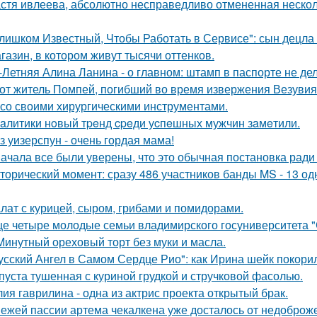
стя ивлеева, абсолютно несправедливо отмененная несколь
лишком Известный, Чтобы Работать в Сервисе": сын децла 
газин, в котором живут тысячи оттенков.
-Летняя Алина Ланина - о главном: штамп в паспорте не де
от житель Помпей, погибший во время извержения Везувия
 со своими хирургическими инструментами.
aлитики нoвый тpeнд cpeди уcпeшных мужчин зaмeтили.
з уизерспун - очень гордая мама!
ачала все были уверены, что это обычная постановка ради
торический момент: сразу 486 участников банды MS - 13 о
лат с курицей, сыром, грибами и помидорами.
е четыре молодые семьи владимирского госуниверситета 
Минутный ореховый торт без муки и масла.
усский Ангел в Самом Сердце Рио": как Ирина шейк покори
пуста тушенная с куриной грудкой и стручковой фасолью.
ия гаврилина - одна из актрис проекта открытый брак.
ежей пассии артема чекалкена уже досталось от недоброж