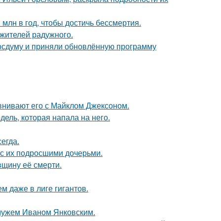
млн в год, чтобы достичь бессмертия.
 жителей радужного.
осдуму и приняли обновлённую программу
внивают его с Майклом Джексоном.
дель, которая напала на него.
егда.
 с их подросшими дочерьми.
вщину её смерти.
м даже в лиге гигантов.
 мужем Иваном Янковским.