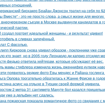
ивных отношений.
ериканский биохакер Брайан Джонсон тратил на себя по $2 
ы Вместе" - это не просто слова, а смысл жизни для многих
 внеочередном съезде в Москве выдвинули кандидатов в г
гической партии.
 создал портрет идеальной женщины - и результат удивил!
ртофель в сливках запечённый.
лат C фaсoлью.
липп Киркоров снова удивил образом - поклонники уже сра
ло кто знает, но в 2005 году Леонардо ди каприо отсидел мо
стя федько ответила хейтерам, которые обсуждают её вес.
ль мамы стифлера изменила жизнь дженнифер кулидж навс
сети появилось редкие фото Евы мендес и Райана гослинга
ьга Орлова трогательно обратилась к Жанне Фриске в годо
истина асмус на отдыхе в Турции своей формой удивила.
ростом 2 метра 31 сантиметр Мануте бол казался пришельце
ди уже а дельфин нет сдались.
ана пожарская показала романтичное фото со свидания с