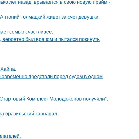
ко лет назад, врывается в свою новую прайм -
Антоний толмацкий живет за счет девушки.
лает семью счастливее.
, вероятно был врачом и пытался покинуть
 Хайпа.
дновременно предстали перед судом в одном
"Стартовый Комплект Молодоженов получили".
ла бразильский карнавал.
елателей.