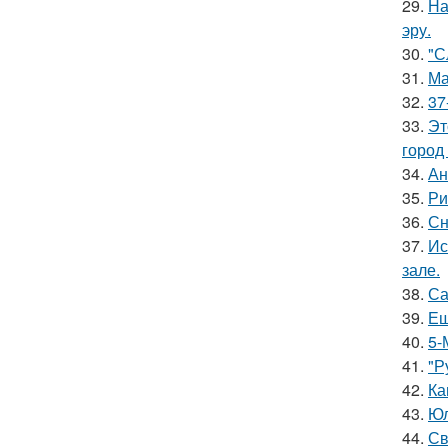
29.
На
эру.
30.
"С
31.
Ма
32.
37
33.
Эт
город
34.
Ан
35.
Ри
36.
Сн
37.
Ис
зале.
38.
Са
39.
Ещ
40.
5-
41.
"Р
42.
Ка
43.
Юл
44.
Св