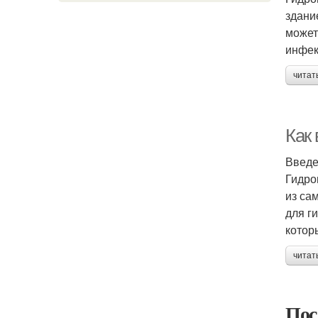
здани
может
инфек
читат
Как
Введ
Гидро
из са
для г
котор
читат
Пос