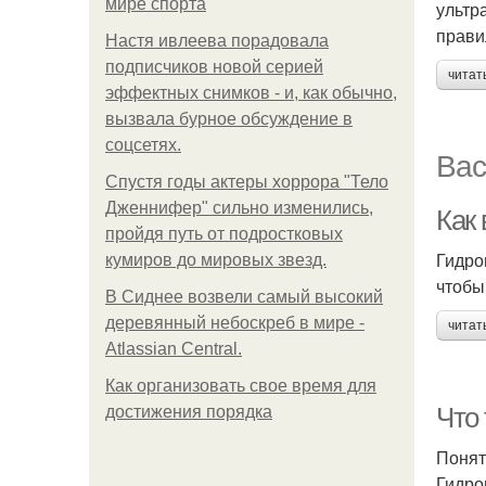
мире спорта
ультр
прави
Настя ивлеева порадовала
подписчиков новой серией
читат
эффектных снимков - и, как обычно,
вызвала бурное обсуждение в
соцсетях.
Вас
Спустя годы актеры хоррора "Тело
Дженнифер" сильно изменились,
Как
пройдя путь от подростковых
Гидро
кумиров до мировых звезд.
чтобы
В Сиднее возвели самый высокий
деревянный небоскреб в мире -
читат
Atlassian Central.
Как организовать свое время для
Что
достижения порядка
Понят
Гидро