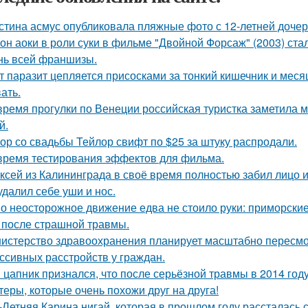
стина асмус опубликовала пляжные фото с 12-летней дочер
он аоки в роли суки в фильме "Двойной Форсаж" (2003) ст
нь всей франшизы.
т паразит цепляется присосками за тонкий кишечник и меся
ать.
время прогулки по Венеции российская туристка заметила м
й.
ор со свадьбы Тейлор свифт по $25 за штуку распродали.
время тестирования эффектов для фильма.
ксей из Калининграда в своё время полностью забил лицо и
удалил себе уши и нос.
о неосторожное движение едва не стоило руки: приморски
 после страшной травмы.
истерство здравоохранения планирует масштабно пересмо
ссивных расстройств у граждан.
 цапник признался, что после серьёзной травмы в 2014 го
теры, которые очень похожи друг на друга!
-Летняя Карина нигай, которая в прошлом году рассталась