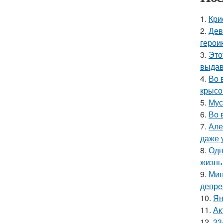
1.
Кри
2.
Дев
герои
3.
Это
выдав
4.
Во 
крысо
5.
Мус
6.
Во 
7.
Але
даже 
8.
Одн
жизнь
9.
Мин
депре
10.
Ян
11.
Ак
12.
33