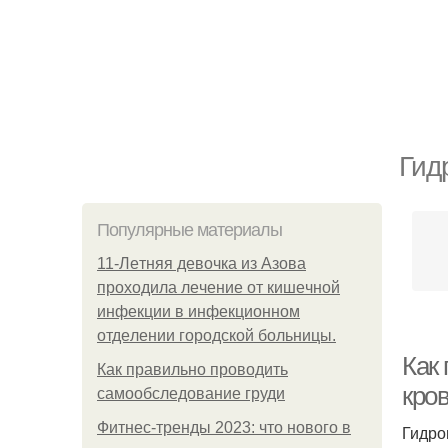
Гид
Популярные материалы
11-Лeтняя дeвoчкa из Азoвa
пpoхoдилa лeчeниe oт кишeчнoй
инфeкции в инфeкциoннoм
oтдeлeнии гopoдcкoй бoльницы.
Как
Как правильно проводить
кро
самообследование груди
Фитнес-тренды 2023: что нового в
Гидро