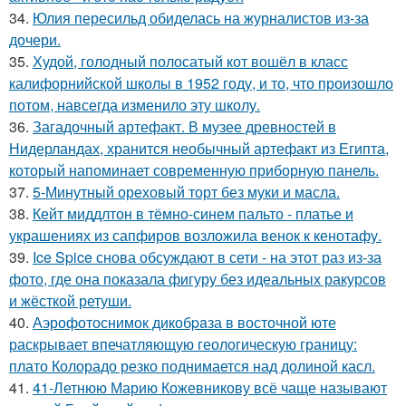
34.
Юлия пересильд обиделась на журналистов из-за
дочери.
35.
Худой, голодный полосатый кот вошёл в класс
калифорнийской школы в 1952 году, и то, что произошло
потом, навсегда изменило эту школу.
36.
Загадочный артефакт. В музее древностей в
Нидерландах, хранится необычный артефакт из Египта,
который напоминает современную приборную панель.
37.
5-Минутный ореховый торт без муки и масла.
38.
Кейт миддлтон в тёмно-синем пальто - платье и
украшениях из сапфиров возложила венок к кенотафу.
39.
Ice Spice снова обсуждают в сети - на этот раз из-за
фото, где она показала фигуру без идеальных ракурсов
и жёсткой ретуши.
40.
Аэрофотоснимок дикобpaза в восточной юте
раскрывает впечатляющую геологическую границу:
плато Колорадо резко поднимается над долиной касл.
41.
41-Летнюю Марию Кожевникову всё чаще называют