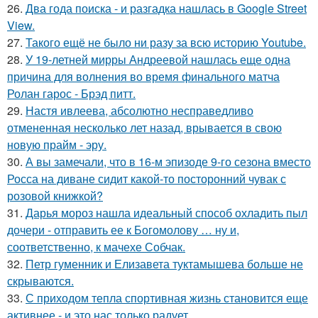
26.
Два года поиска - и разгадка нашлась в Google Street
View.
27.
Такого ещё не было ни разу за всю историю Youtube.
28.
У 19-летней мирры Андреевой нашлась еще одна
причина для волнения во время финального матча
Ролан гарос - Брэд питт.
29.
Настя ивлеева, абсолютно несправедливо
отмененная несколько лет назад, врывается в свою
новую прайм - эру.
30.
А вы замечали, что в 16-м эпизоде 9-го сезона вместо
Росса на диване сидит какой-то посторонний чувак с
розовой книжкой?
31.
Дарья мороз нашла идеальный способ охладить пыл
дочери - отправить ее к Богомолову … ну и,
соответственно, к мачехе Собчак.
32.
Петр гуменник и Елизавета туктамышева больше не
скрываются.
33.
С приходом тепла спортивная жизнь становится еще
активнее - и это нас только радует.