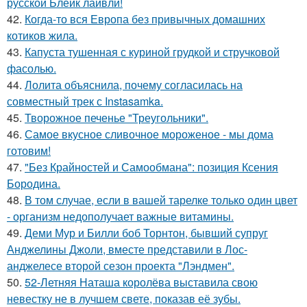
русской Блейк лайвли!
42.
Когда-то вся Европа без привычных домашних
котиков жила.
43.
Капуста тушенная с куриной грудкой и стручковой
фасолью.
44.
Лолита объяснила, почему согласилась на
совместный трек с Instasamka.
45.
Творожное печенье "Треугольники".
46.
Самое вкусное сливочное мороженое - мы дома
готовим!
47.
"Без Крайностей и Самообмана": позиция Ксения
Бородина.
48.
В том случае, если в вашей тарелке только один цвет
- организм недополучает важные витамины.
49.
Деми Мур и Билли боб Торнтон, бывший супруг
Анджелины Джоли, вместе представили в Лос-
анджелесе второй сезон проекта "Лэндмен".
50.
52-Летняя Наташа королёва выставила свою
невестку не в лучшем свете, показав её зубы.