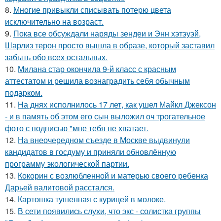
8.
Многие привыкли списывать потерю цвета
исключительно на возраст.
9.
Пока все обсуждали наряды зендеи и Энн хэтэуэй,
Шарлиз терон просто вышла в образе, который заставил
забыть обо всех остальных.
10.
Милана стар окончила 9-й класс с красным
аттестатом и решила вознаградить себя обычным
подарком.
11.
На днях исполнилось 17 лет, как ушел Майкл Джексон
- и в память об этом его сын выложил оч трогательное
фото с подписью "мне тебя не хватает.
12.
На внеочередном съезде в Москве выдвинули
кандидатов в госдуму и приняли обновлённую
программу экологической партии.
13.
Кокорин с возлюбленной и матерью своего ребенка
Дарьей валитовой расстался.
14.
Картошка тушенная с курицей в молоке.
15.
В сети появились слухи, что экс - солистка группы