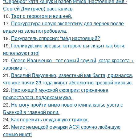
"Серебро" катя кищук и рэпер 9mice (настоящее имя -
Сергей Дмитриев) расстались.
16.
Тарт с творогом и вишней.
17.
Прокуратура новую экспертизу для лерчек после
видео из зала потребовала.
18.
Покупатель спросил: "мёд настоящий?
19.
Голливудские звёзды, которые выглядят как боги,
используют это!
20.
Олеся Иванченко - тот самый случай, когда красота +
харизма =.
21.
Василий Вакуленко, известный как баста, признался,
что уже почти 23 года живет абсолютно трезвой жизнью.
22.
Настоящий мужской сюрприз: стриженова
похвасталась подарком мужа.
23.
Не могу пройти мимо нового клипа канье уэста с
Бьянкой в главной роли.
24.
Как пережить неудачную стрижку.
25.
Метис немецкой овчарки АСЯ срочно любящую
семью ищет!