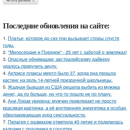
читать дальше →
Последние обновления на сайте:
1.
Платье, которое до сих пор вызывает споры спустя
годы.
2.
"Милосердие и Порядок" - 25 лет с заботой о земляках!
3.
Опасные обнимашки: австралийскому дайверу
удалось приручить акулу.
4.
Актрисе плаксы мертл было 37, когда она прошла
кастинг на роль 14-летней призрачной школьницы.
5.
Жадная бывшая из США решила выбить из мужика
денег, да по больше, но что-то пошло не по плану.
6.
Ани Лорак уверена: мужчин привлекает не просто
красивая картинка, а её внутренняя энергетика и особая,
обволакивающая аура сексуальности.
7.
Пелагея с размахом отметила 40-летие и поделилась
кадрами с праздника в соцсетях.