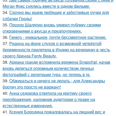
Меган Фокс снялись вместе в одном фильме.
34.
Срочно мы ищем любящие и заботливые ручки для
собачки Герды!
35.
Прохор Шаляпин вновь удивил публику своими
откровениями о вкусах и предпочтениях.
36.
Гинкго - уникальное, почти бессмертное растение.
37.
Рианна на фоне слухов о возможной четвёртой
беременности прилетела в Индию на вечеринку в честь
своего бренда Fenty Beauty.
38.
Ариана гранде вспомнила времена Snapchat, начав
вновь делиться огромным количеством личных
фотографий с репетиции тура, но теперь в ig.
39.
Обжираться и ничего не делать - для Александры
бортич это просто не вариант!
40.
Анна седокова ответила на критику своего
преображения, напомнив аудитории о праве на
естественные изменения.
41.
Ксения Бородина пожаловалась на лишний вес и