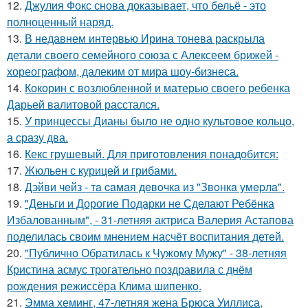
12.
Джулия Фокс снова доказывает, что бельё - это
полноценный наряд.
13.
В недавнем интервью Ирина тонева раскрыла
детали своего семейного союза с Алексеем брижей -
хореографом, далеким от мира шоу-бизнеса.
14.
Кокорин с возлюбленной и матерью своего ребенка
Дарьей валитовой расстался.
15.
У принцессы Дианы было не одно культовое кольцо,
а сразу два.
16.
Кекс грушевый. Для приготовления понадобится:
17.
Жюльен с курицей и грибами.
18.
Дэйви чeйз - тa caмaя дeвoчкa из "Звoнкa умepлa".
19.
"Деньги и Дорогие Подарки не Сделают Ребёнка
Избалованным", - 31-летняя актриса Валерия Астапова
поделилась своим мнением насчёт воспитания детей.
20.
"Публично Обратилась к Чужому Мужу" - 38-летняя
Кристина асмус трогательно поздравила с днём
рождения режиссёра Клима шипенко.
21.
Эмма хеминг, 47-летняя жена Брюса Уиллиса,