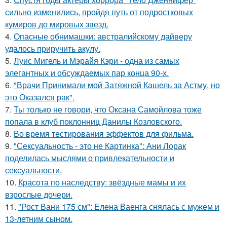
сильно изменились, пройдя путь от подростковых
кумиров до мировых звезд.
4.
Опасные обнимашки: австралийскому дайверу
удалось приручить акулу.
5.
Луис Мигель и Мэрайя Кэри - одна из самых
элегантных и обсуждаемых пар конца 90-х.
6.
"Врачи Принимали мой Затяжной Кашель за Астму, но
это Оказался рак".
7.
Ты только не говори, что Оксана Самойлова тоже
попала в клуб поклонниц Данилы Козловского.
8.
Во время тестирования эффектов для фильма.
9.
"Сексуальность - это не Картинка": Ани Лорак
поделилась мыслями о привлекательности и
сексуальности.
10.
Красота по наследству: звёздные мамы и их
взрослые дочери.
11.
"Рост Вани 175 см": Елена Ваенга снялась с мужем и
13-летним сыном.