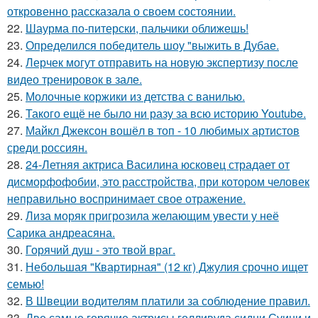
откровенно рассказала о своем состоянии.
22.
Шаурма по-питерски, пальчики оближешь!
23.
Определился победитель шоу "выжить в Дубае.
24.
Лерчек могут отправить на новую экспертизу после
видео тренировок в зале.
25.
Молочные коржики из детства с ванилью.
26.
Такого ещё не было ни разу за всю историю Youtube.
27.
Майкл Джексон вошёл в топ - 10 любимых артистов
среди россиян.
28.
24-Летняя актриса Василина юсковец страдает от
дисморфофобии, это расстройства, при котором человек
неправильно воспринимает свое отражение.
29.
Лиза моряк пригрозила желающим увести у неё
Сарика андреасяна.
30.
Горячий душ - это твой враг.
31.
Небольшая "Квартирная" (12 кг) Джулия срочно ищет
семью!
32.
В Швеции водителям платили за соблюдение правил.
33.
Две самые горячие актрисы голливуда сидни Суини и