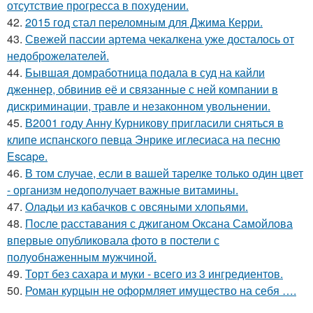
отсутствие прогресса в похудении.
42.
2015 год стал переломным для Джима Керри.
43.
Свежей пассии артема чекалкена уже досталось от
недоброжелателей.
44.
Бывшая домработница подала в суд на кайли
дженнер, обвинив её и связанные с ней компании в
дискриминации, травле и незаконном увольнении.
45.
В2001 году Анну Курникову пригласили сняться в
клипе испанского певца Энрике иглесиаса на песню
Escape.
46.
В том случае, если в вашей тарелке только один цвет
- организм недополучает важные витамины.
47.
Оладьи из кабачков с овсяными хлопьями.
48.
После расставания с джиганом Оксана Самойлова
впервые опубликовала фото в постели с
полуобнаженным мужчиной.
49.
Торт без сахара и муки - всего из 3 ингредиентов.
50.
Роман курцын не оформляет имущество на себя ….