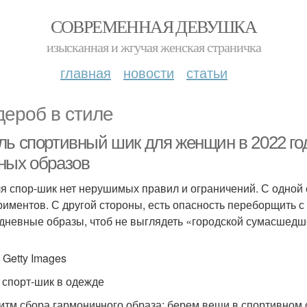
СОВРЕМЕННАЯ ДЕВУШКА
изысканная и жгучая женская страничка
главная
новости
статьи
дероб в стиле
ль спортивный шик для женщин в 2022 год
ных образов
ля спор-шик нет нерушимых правил и ограничений. С одной 
риментов. С другой стороны, есть опасность переборщить с
дневные образы, чтоб не выглядеть «городской сумасшед
 Getty Images
 спорт-шик в одежде
итм сбора гармоничного образа: берем вещи в спортивном