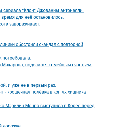
ды сериала "Клон" Джованны антонелли.
 время для неё остановилось.
сота завораживает.
клиники обострили скандал с повторной
а потребовала.
а Макарова, поделился семейным счастьем.
й, и уже не в первый раз.
 - крошечная полёвка в когтях хищника
жо Мэрилин Монро выступила в Корее перед
й дорожке.