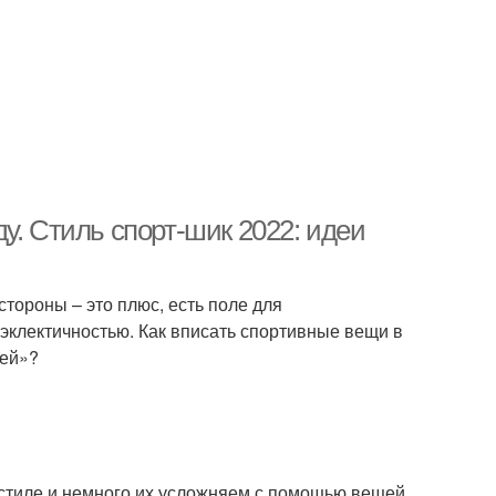
у. Стиль спорт-шик 2022: идеи
стороны – это плюс, есть поле для
 эклектичностью. Как вписать спортивные вещи в
шей»?
 стиле и немного их усложняем с помощью вещей