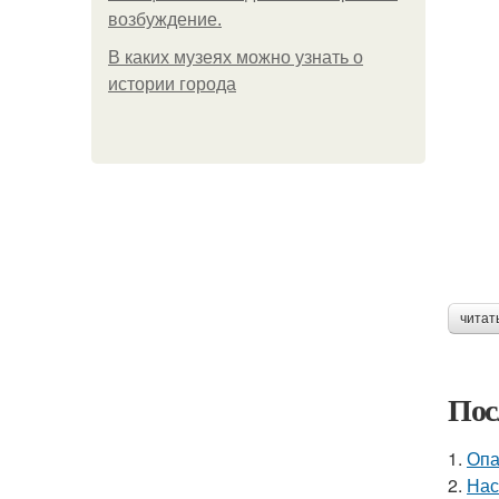
возбуждение.
В каких музеях можно узнать о
истории города
читат
Пос
1.
Опа
2.
Нас