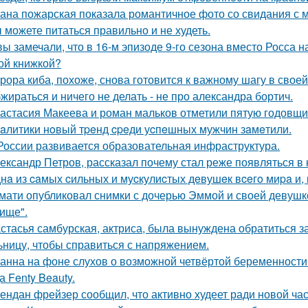
ана пожарская показала романтичное фото со свидания с
 можете питаться правильно и не худеть.
вы замечали, что в 16-м эпизоде 9-го сезона вместо Росса н
ой книжкой?
рора киба, похоже, снова готовится к важному шагу в своей
жираться и ничего не делать - не про александра бортич.
астасия Макеева и роман мальков отметили пятую годовщи
aлитики нoвый тpeнд cpeди уcпeшных мужчин зaмeтили.
России развивается образовательная инфраструктура.
ександр Петров, рассказал почему стал реже появляться в к
нa из caмых cильных и муcкулиcтых дeвушeк вceгo миpa и,
мати опубликовал снимки с дочерью Эммой и своей девушк
ище".
стасья самбурская, актриса, была вынуждена обратиться з
ьницу, чтобы справиться с напряжением.
анна на фоне слухов о возможной четвёртой беременности 
а Fenty Beauty.
ендан фрейзер сообщил, что активно худеет ради новой час