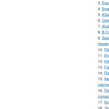
3.
Ека
4.
Бра
5.
Юли
6.
Оле
7.
Жар
8.
В Г
9.
Диа
прове
10.
Пр
11.
Из
12.
Не
13.
Го
14.
По
15.
Ам
смотр
16.
Пр
солда
17.
Ак
18.
Зв