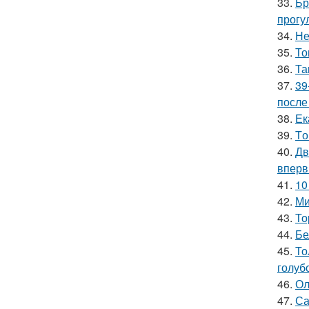
33.
Бр
прогу
34.
Не
35.
То
36.
Та
37.
39
после
38.
Ек
39.
Tо
40.
Дв
вперв
41.
10
42.
Ми
43.
То
44.
Бе
45.
То
голуб
46.
Ол
47.
Са