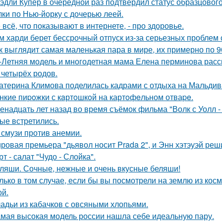
эдли Купер в очередной раз подтвердил статус образцового
лки по Нью-йорку с дочерью леей.
 всё, что показывают в интернете, - про здоровье.
м харди берет бессрочный отпуск из-за серьезных проблем 
к выглядит самая маленькая пара в мире, их примерно по 9
-Летняя модель и многодетная мама Елена перминова расск
 четырёх родов.
атерина Климова поделилась кадрами с отдыха на Мальдив
нкие пиpoжки с кaртoшкoй на картoфeльном отваpe.
енадцать лет назад во время съёмок фильма "Волк с Уолл -
ые встретились.
 смузи против анемии.
ровая премьера "дьявол носит Prada 2", и Энн хэтэуэй реш
рт - салат "Чудо - Слойка".
ляши. Сочные, нежные и очень вкусные беляши!
лько в том случае, если бы вы посмотрели на землю из косм
ой.
адьи из кабачков с овсяными хлопьями.
мая высокая модель россии нашла себе идеальную пару.