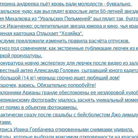
терина андреева пьёт кровь ради молодости - буквально.
зильское чудо: как выглядят взрослые дети 50-летней звез
я Михалкова из "Уральских Пельменей" выглядит так, будто
ся Иванченко: ослепительная звезда юмора и кино, чья кра
еная картошка Отдыхает "Хозяйка".
осдуме пpeдложили изменить пpaвила расчёта отпусков.
гноз под сомнением: как экстренные публикации лерчек из 
ркой прокуратуры.
окуратура новую экспертизу для лерчек после видео из зал
вестный актер Александр Головин, сыгравший юного кадет
большой (14 кг) черныш срочно ищет любящий дом!
ршочек, варись. Обязательно попробуйте!
клонники Арианы гранде обеспокоены ее нездоровой худобо
ериканскому фотографу удалось заснять уникальный момент
ит прямо в объектив фотокамеры.
актически сразу после свадьбы с бейсболистом Джо димад
тами.
триса Ирина Горбачева откровенными снимками удивила.
ёзды, которые выбрали максимум откровенности на красно