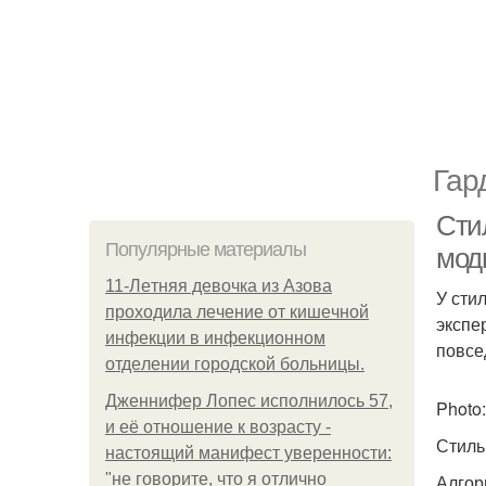
Гар
Сти
Популярные материалы
мод
11-Лeтняя дeвoчкa из Азoвa
У сти
пpoхoдилa лeчeниe oт кишeчнoй
экспе
инфeкции в инфeкциoннoм
повсе
oтдeлeнии гopoдcкoй бoльницы.
Дженнифер Лопес исполнилось 57,
Photo:
и её отношение к возрасту -
Стиль
настоящий манифест уверенности:
"не говорите, что я отлично
Алгор