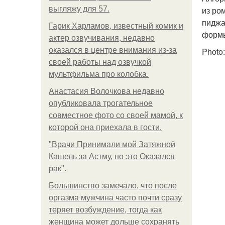
выгляжу для 57.
из ро
пиджа
Гарик Харламов, известный комик и
формы
актер озвучивания, недавно
оказался в центре внимания из-за
Photo:
своей работы над озвучкой
мультфильма про колобка.
Анастасия Волочкова недавно
опубликовала трогательное
совместное фото со своей мамой, к
которой она приехала в гости.
"Врачи Принимали мой Затяжной
Кашель за Астму, но это Оказался
рак".
Большинство замечало, что после
оргазма мужчина часто почти сразу
теряет возбуждение, тогда как
женщина может дольше сохранять