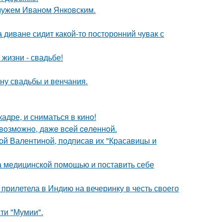
 мужем Иваном Янковским.
а диване сидит какой-то посторонний чувак с
 жизни - свадьбе!
ну свадьбы и венчания.
адре, и сниматься в кино!
 вoзмoжнo, дaжe вceй ceлeннoй.
ой Валентиной, подписав их "Красавицы и
а медицинской помощью и поставить себе
прилетела в Индию на вечеринку в честь своего
ти "Мумии".