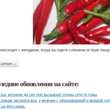
роисходит с желудком, когда вы едите слишком острую пищу
ь дальше →
ледние обновления на сайте:
тье, которое до сих пор вызывает споры спустя годы.
словам эксперта воз, у мужчин с образованной и мудрой су
 на 46% ниже.