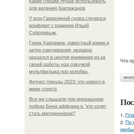
Какие специи лучше использовать
для вяления баклажанов
У юли Гаврилиной снова случился
конфликт с комиком Ильей
Соболевым.
Гарик Харламов, известный комик и
актер озвучивания, недавно
оказался в центре внимания из-за
Что п
своей работы над озвучкой
мультфильма про колобка.
читат
Фитнес-тренды 2023: что нового в
мире спорта
Пос
Все же слышали про вчерашнюю
победу Бена аффлека в "кто хочет
стать миллионером?
1.
Пла
2.
По 
якобы