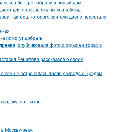
 малыша быстро забрали в новый дом.
диент для полезных напитков и блюд.
ва - актёра, которого зрители давно перестали
жках.
ка помогут добрать.
реева, опубликовала фото с отдыха в горах в
астасия Решетова рассказала о своих
 с кем не встречалась после развода с Брэдом
тро, вкусно, сытно.
 в Москву-реку.