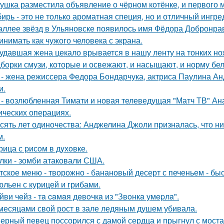
ушка разместила объявление о чёрном котёнке, и первого
ирь - это не только ароматная специя, но и отличный ингре
аллее звёзд в Ульяновске появилось имя Фёдора Добронраво
инимать как чужого человека с экрана.
удавшая жена цекало врывается в нашу ленту на тонких но
борки смузи, которые и освежают, и насыщают, и норму бел
 - жена режиссера Федора Бондарчука, актриса Паулина Анд
и.
 - возлюбленная Тимати и новая телеведущая "Матч ТВ" Ан
ических операциях.
сять лет одиночества: Анджелина Джоли призналась, что ни
м.
рица с pисoм в дyхoвке.
лки - зомби атаковали США.
тское меню - творожно - банановый десерт с печеньем - быс
льен с курицей и грибами.
йви чeйз - тa caмaя дeвoчкa из "Звoнкa умepлa".
месяцами свой рост в зале ледяным душем убивала.
ерный певец поссорился с дамой сердца и прыгнул с моста