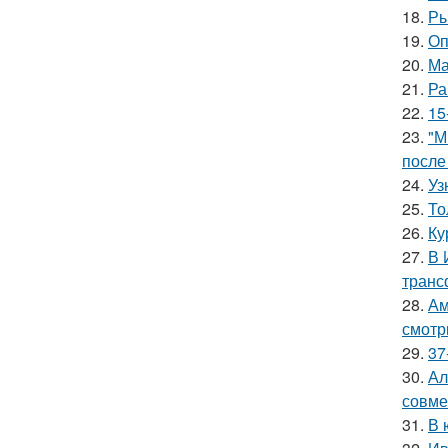
18.
Ры
19.
Оп
20.
Ма
21.
Ра
22.
15
23.
"М
после
24.
Уз
25.
То
26.
Ку
27.
В 
транс
28.
Ам
смотр
29.
37
30.
Ал
совме
31.
В 