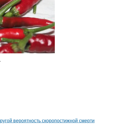
.
пругой вероятность скоропостижной смерти