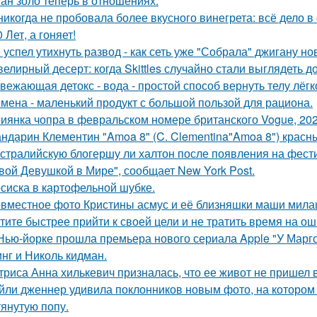
ан золо теперь в отношениях.
никогда не пробовала более вкусного винегрета: всё дело в
0 Лет, а гоняет!
 успел утихнуть развод - как сеть уже "Собрала" джигану н
елирный десерт: когда Skittles случайно стали выглядеть д
вежающая детокс - вода - простой способ вернуть телу лёгк
мена - маленький продукт с большой пользой для рациона.
иянка чопра в февральском номере британского Vogue, 202
ндарин Клементин "Amoa 8" (C. Clementina"Amoa 8") красн
стралийскую блогершу ли халтон после появления на фест
вой Девушкой в Мире", сообщает New York Post.
сиска в картофельной шубке.
вместное фото Кристины асмус и её близняшки маши мила
тите быстрее прийти к своей цели и не тратить время на о
Нью-йорке прошла премьера нового сериала Apple "У Марго
нг и Николь кидман.
триса Анна хилькевич призналась, что ее живот не пришел 
йли дженнер удивила поклонников новым фото, на котором
тянутую попу.