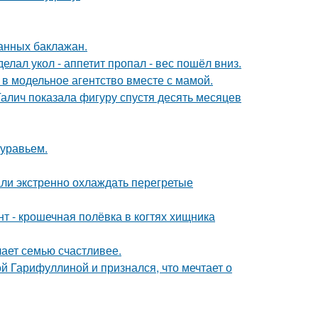
нных баклажан.
елал укол - аппетит пропал - вес пошёл вниз.
 в модельное агентство вместе с мамой.
Галич показала фигуру спустя десять месяцев
муравьем.
али экстренно охлаждать перегретые
 - крошечная полёвка в когтях хищника
лает семью счастливее.
й Гарифуллиной и признался, что мечтает о