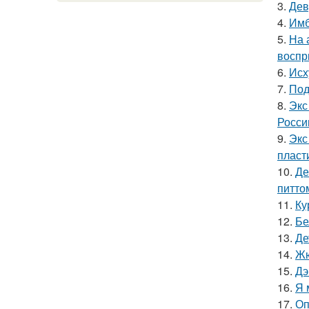
3.
Дев
4.
Имб
5.
На 
воспр
6.
Исх
7.
Под
8.
Экс
Росси
9.
Экс
пласт
10.
Де
питто
11.
Ку
12.
Бе
13.
Де
14.
Жю
15.
Дэ
16.
Я 
17.
Оп