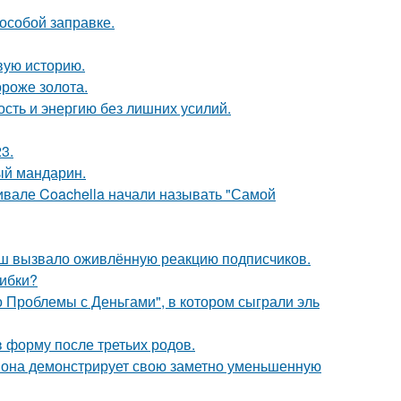
 особой заправке.
овую историю.
ороже золота.
ость и энергию без лишних усилий.
3.
ый мандарин.
ивале Coachella начали называть "Самой
ш вызвало оживлённую реакцию подписчиков.
шибки?
 Проблемы с Деньгами", в котором сыграли эль
в форму после третьих родов.
 она демонстрирует свою заметно уменьшенную