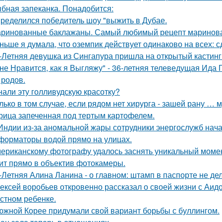
бная запеканка. Понадобится:
ределился победитель шоу "выжить в Дубае.
ринованные баклажаны. Самый любимый рецепт маринова
ньше я думала, что оземпик действует одинаково на всех: сд
-Летняя девушка из Сингапура пришла на открытый кастинг
не Нравится, как я Выгляжу" - 36-летняя телеведущая Ида 
 родов.
нали эту голливудскую красотку?
лько в том случае, если рядом нет хирурга - зашей рану … 
рица запеченная под тертым картофелем.
Индии из-за аномальной жары сотрудники энергослужб нач
форматоры водой прямо на улицах.
ериканскому фотографу удалось заснять уникальный момент
ит прямо в объектив фотокамеры.
-Летняя Алина Ланина - о главном: штамп в паспорте не де
ексей воробьев откровенно рассказал о своей жизни с Аидо
стном ребенке.
южной Корее придумали свой вариант борьбы с буллингом.