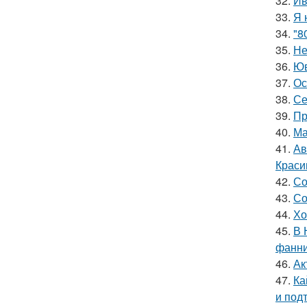
32.
Ив
33.
Я 
34.
"8
35.
Не
36.
Юв
37.
Ос
38.
Се
39.
Пр
40.
Ма
41.
Ав
Краси
42.
Со
43.
Со
44.
Хо
45.
В 
фанни
46.
Ак
47.
Ка
и под