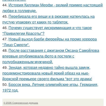
44.
История Киллиан Мерфи - редкий пример настоящей
любви в голливуде.
45.
Перебирала его вещи и в рюкзаке наткнулась на
пустую упаковку от каких-то таблеток.
46.
Почему существует дискриминация и что такое
"Привилегии Красоты"?
47.
Новый выход барби феррейры на промо хоррора
"Лицо Смерти".
48.
После расставания с джиганом Оксана Самойлова
впервые опубликовала фото в постели с
полуобнаженным мужчиной.
49.
Зендая, которая недавно тайно вышла замуж,
продемонстрировала новый яркий образ на нью-
йоркской премьере своего фильма "вот это драма!
50.
Бросок века. Летние олимпийские игры, Германия,
1972 год.
© 2026 Современная девушка