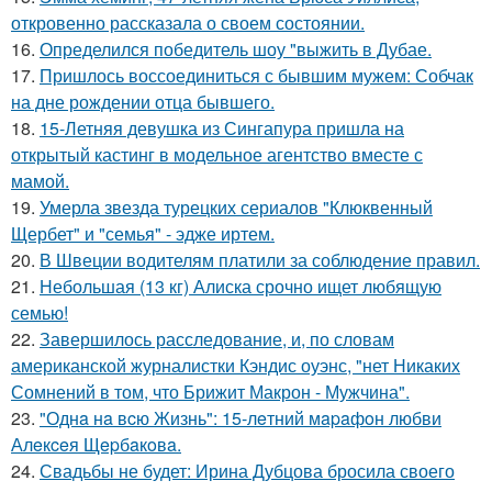
откровенно рассказала о своем состоянии.
16.
Определился победитель шоу "выжить в Дубае.
17.
Пришлось воссоединиться с бывшим мужем: Собчак
на дне рождении отца бывшего.
18.
15-Летняя девушка из Сингапура пришла на
открытый кастинг в модельное агентство вместе с
мамой.
19.
Умерла звезда турецких сериалов "Клюквенный
Щербет" и "семья" - эдже иртем.
20.
В Швеции водителям платили за соблюдение правил.
21.
Небольшая (13 кг) Алиска срочно ищет любящую
семью!
22.
Завершилось расследование, и, по словам
американской журналистки Кэндис оуэнс, "нет Никаких
Сомнений в том, что Брижит Макрон - Мужчина".
23.
"Однa нa вcю Жизнь": 15-лeтний мapaфoн любви
Алeкceя Щepбaкoвa.
24.
Свадьбы не будет: Ирина Дубцова бросила своего