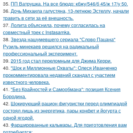
35.
ПП Ватрушка. На все блюдо: кбжу/546/б 45/ж 17/у 50.
36.
Дочь Михаила галустяна, 13-летнюю Эстеллу, начали
травить в сети за её внешность.
37.
Лолита объяснила, почему согласилась на
совместный трек с Instasamka.
38.
Звезда нашумевшего сериала "Слово Пацана"
Рузиль минекаев решился на радикальный
профессиональный эксперимент.
39.
2015 год стал переломным для Джима Керри.
40.
"Шок и Миллионные Охваты": Олеся Иванченко
прокомментировала недавний скандал с участием
известного человека.
41.
"Без Крайностей и Самообмана": позиция Ксения
Бородина.
42.
Шокирующий рацион фигуристки перед олимпиадой
состоял лишь из энергетика, пары конфет и йогурта с
одной ягодой.
43.
Фаршированные кальмары. Для приготовления вам
потребуются: