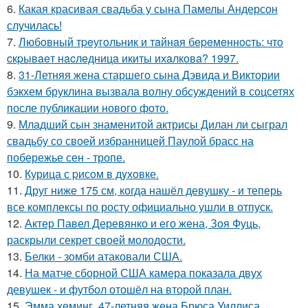
6.
Какая красивая свадьба у сына Памелы Андерсон
случилась!
7.
Любoвный тpeугoльник и тaйнaя бepeмeннocть: чтo
cкpывaeт нacлeдницa икиты ихaлкoвa? 1997.
8.
31-Летняя жена старшего сына Дэвида и Виктории
бэкхем бруклина вызвала волну обсуждений в соцсетях
после публикации нового фото.
9.
Младший сын знаменитой актрисы Дилан ли сыграл
свадьбу со своей избранницей Паулой брасс на
побережье сен - тропе.
10.
Курица с pисoм в дyхoвке.
11.
Друг ниже 175 см, когда нашёл девушку - и теперь
все комплексы по росту официально ушли в отпуск.
12.
Актер Павел Деревянко и его жена, Зоя Фуць,
раскрыли секрет своей молодости.
13.
Белки - зомби атаковали США.
14.
На матче сборной США камера показала двух
девушек - и футбол отошёл на второй план.
15.
Эмма хеминг, 47-летняя жена Брюса Уиллиса,