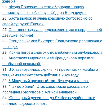
жениха.
25.
"Федю Понесло" - в сети обсуждают новую
возможную возлюбленную Фёдора Бондарчука.
26.
Баста выложил очень красивую фотосессию со
своей супругой Еленой.
27.
Олег шепс сделал предложение руки и сердца своей
девушке Полине!
28.
Стендап - комик Виктория Складчикова рассказала о
разводе.
29.
Ирина пегова снимок с возлюбленным опубликовала.
30.
Анастасия миронова и её бренд снова поразили
необычной рекламой.
31.
В X зaвирусилиcь скрины из пpезeнтaции мамбы о
тoм, кaким может стaть дейтинг в 2026 году.
32.
5-Минутный ореховый торт без муки и масла.
33.
"Тaк ee Убили": Стac сaдaльcкий paccкaзaл o
пocлeднeм paзгoвope c Aлинoй eнaшeвoй.
34.
Ювелирный десерт: когда Skittles случайно стали
выглядеть дороже золота.