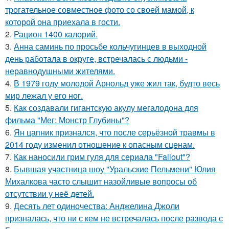
трогательное совместное фото со своей мамой, к
которой она приехала в гости.
2.
Рацион 1400 калорий.
3.
Анна саминь по просьбе кольчугинцев в выходной
день работала в округе, встречалась с людьми -
неравнодушными жителями.
4.
В 1979 году молодой Арнольд уже жил так, будто весь
мир лежал у его ног.
5.
Как создавали гигантскую акулу мегалодона для
фильма "Мег: Монстр Глубины"?
6.
Ян цапник признался, что после серьёзной травмы в
2014 году изменил отношение к опасным сценам.
7.
Как наносили грим гуля для сериала "Fallout"?
8.
Бывшая участница шоу "Уральские Пельмени" Юлия
Михалкова часто слышит назойливые вопросы об
отсутствии у неё детей.
9.
Десять лет одиночества: Анджелина Джоли
призналась, что ни с кем не встречалась после развода с