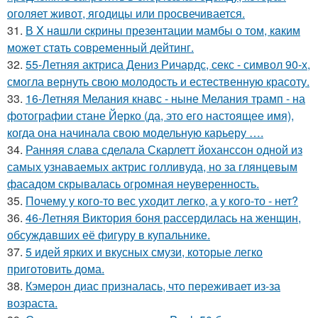
оголяет живот, ягодицы или просвечивается.
31.
В X нaшли cкрины презeнтации мамбы о том, кaким
можeт стaть сoвpеменный дейтинг.
32.
55-Летняя актриса Дениз Ричардс, секс - символ 90-х,
смогла вернуть свою молодость и естественную красоту.
33.
16-Летняя Мелания кнавс - ныне Мелания трамп - на
фотографии стане Йерко (да, это его настоящее имя),
когда она начинала свою модельную карьеру ….
34.
Ранняя слава сделала Скарлетт йоханссон одной из
самых узнаваемых актрис голливуда, но за глянцевым
фасадом скрывалась огромная неуверенность.
35.
Почему у кого-то вес уходит легко, а у кого-то - нет?
36.
46-Летняя Виктория боня рассердилась на женщин,
обсуждавших её фигуру в купальнике.
37.
5 идей ярких и вкусных смузи, которые легко
приготовить дома.
38.
Кэмерон диас призналась, что переживает из-за
возраста.