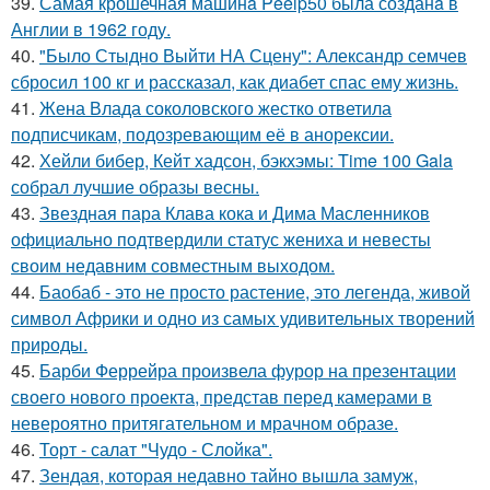
39.
Самая крошечная машинa Peelp50 была созданa в
Англии в 1962 году.
40.
"Было Стыдно Выйти НА Сцену": Александр семчев
сбросил 100 кг и рассказал, как диабет спас ему жизнь.
41.
Жена Влада соколовского жестко ответила
подписчикам, подозревающим её в анорексии.
42.
Хейли бибер, Кейт хадсон, бэкхэмы: Time 100 Gala
собрал лучшие образы весны.
43.
Звездная пара Клава кока и Дима Масленников
официально подтвердили статус жениха и невесты
своим недавним совместным выходом.
44.
Баобаб - это не просто растение, это легенда, живой
символ Африки и одно из самых удивительных творений
природы.
45.
Барби Феррейра произвела фурор на презентации
своего нового проекта, представ перед камерами в
невероятно притягательном и мрачном образе.
46.
Торт - салат "Чудо - Слойка".
47.
Зендая, которая недавно тайно вышла замуж,