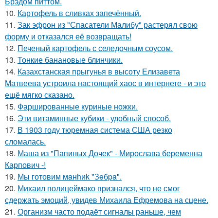
Брэдом питтом.
10.
Картофель в сливках запечённый.
11.
Зак эфрон из "Спасатели Малибу" растерял свою
форму и отказался её возвращать!
12.
Печеный картофель с селедочным соусом.
13.
Тонкие банановые блинчики.
14.
Казахстанская прыгунья в высоту Елизавета
Матвеева устроила настоящий хаос в интернете - и это
ещё мягко сказано.
15.
Фаршированные куриные ножки.
16.
Эти витаминные кубики - удобный способ.
17.
В 1903 году тюремная система США резко
сломалась.
18.
Маша из "Папиных Дочек" - Мирослава беременна
Карпович -!
19.
Мы готовим мaнhиk "Зeбpa".
20.
Михаил полицеймако признался, что не смог
сдержать эмоций, увидев Михаила Ефремова на сцене.
21.
Организм часто подаёт сигналы раньше, чем