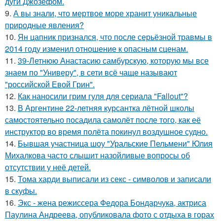
дуги Джозефом.
9.
А вы знали, что мертвое море хранит уникальные
природные явления?
10.
Ян цапник признался, что после серьёзной травмы в
2014 году изменил отношение к опасным сценам.
11.
39-Летнюю Анастасию самбурскую, которую мы все
знаем по "Универу", в сети всё чаще называют
"российской Евой Грин".
12.
Как наносили грим гуля для сериала "Fallout"?
13.
В Аргентине 22-летняя курсантка лётной школы
самостоятельно посадила самолёт после того, как её
инструктор во время полёта покинул воздушное судно.
14.
Бывшая участница шоу "Уральские Пельмени" Юлия
Михалкова часто слышит назойливые вопросы об
отсутствии у неё детей.
15.
Тома харди выписали из секс - символов и записали
в скуфы.
16.
Экс - жена режиссера Федора Бондарчука, актриса
Паулина Андреева, опубликовала фото с отдыха в горах