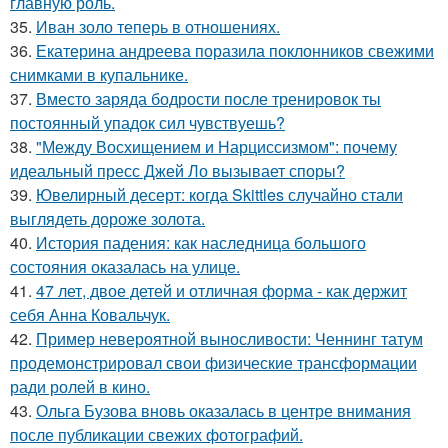
главную роль.
35.
Иван золо теперь в отношениях.
36.
Екатерина андреева поразила поклонников свежими
снимками в купальнике.
37.
Вместо заряда бодрости после тренировок ты
постоянный упадок сил чувствуешь?
38.
"Между Восхищением и Нарциссизмом": почему
идеальный пресс Джей Ло вызывает споры?
39.
Ювелирный десерт: когда Skittles случайно стали
выглядеть дороже золота.
40.
История падения: как наследница большого
состояния оказалась на улице.
41.
47 лет, двое детей и отличная форма - как держит
себя Анна Ковальчук.
42.
Пример невероятной выносливости: Ченнинг татум
продемонстрировал свои физические трансформации
ради ролей в кино.
43.
Ольга Бузова вновь оказалась в центре внимания
после публикации свежих фотографий.