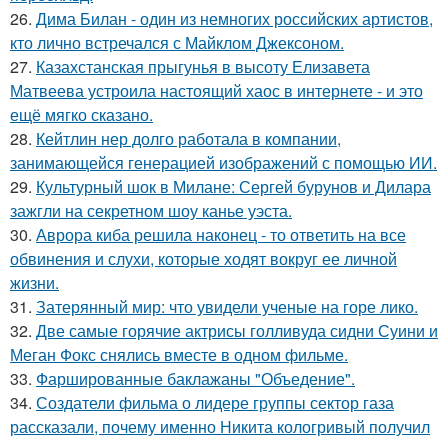
26.
Дима Билан - один из немногих российских артистов,
кто лично встречался с Майклом Джексоном.
27.
Казахстанская прыгунья в высоту Елизавета
Матвеева устроила настоящий хаос в интернете - и это
ещё мягко сказано.
28.
Кейтлин нер долго работала в компании,
занимающейся генерацией изображений с помощью ИИ.
29.
Культурный шок в Милане: Сергей бурунов и Дилара
зажгли на секретном шоу канье уэста.
30.
Аврора киба решила наконец - то ответить на все
обвинения и слухи, которые ходят вокруг ее личной
жизни.
31.
Затерянный мир: что увидели ученые на горе лико.
32.
Две самые горячие актрисы голливуда сидни Суини и
Меган Фокс снялись вместе в одном фильме.
33.
Фаршированные баклажаны "Объедение".
34.
Создатели фильма о лидере группы сектор газа
рассказали, почему именно Никита кологривый получил