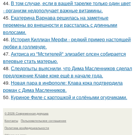
44.
В том случае, если в вашей тарелке только один цвет
- организм недополучает важные витамины.
45.
Екатерина Варнава решилась на заметные
перемены во внешности и рассталась с длинными
волосами.
46.
История Киллиан Мерфи - редкий пример настоящей
любви в голливуде.
47.
Актриса из "Мстителей" элизабет олсен собирается
впервые стать матерью.
48.
Следопыты выяснили, что Дима Масленников сделал
предложение Клаве коке ещё в начале года.
49.
Новая пара в инфополе: Клава кока подтвердила
роман с Дима Масленников.
50.
Куриное Филе с картошкой и солёными огурчиками.
© 2026 Современная девушка
Контакты
Пользовательское соглашение
Политика конфидециальности