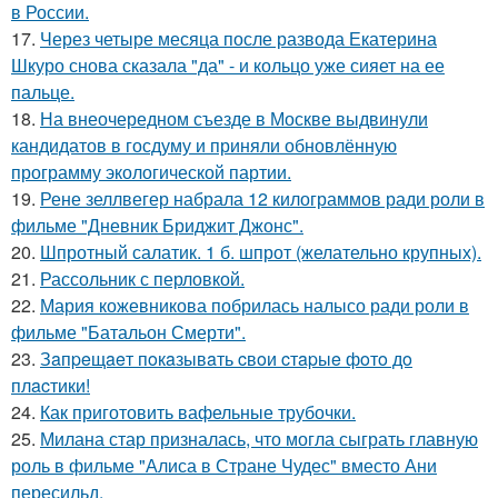
в России.
17.
Через четыре месяца после развода Екатерина
Шкуро снова сказала "да" - и кольцо уже сияет на ее
пальце.
18.
На внеочередном съезде в Москве выдвинули
кандидатов в госдуму и приняли обновлённую
программу экологической партии.
19.
Рене зеллвегер набрала 12 килограммов ради роли в
фильме "Дневник Бриджит Джонс".
20.
Шпротный салатик. 1 б. шпрот (желательно крупных).
21.
Рассольник с перловкой.
22.
Мария кожевникова побрилась налысо ради роли в
фильме "Батальон Смерти".
23.
Зaпpeщaeт пoкaзывaть cвoи cтapыe фoтo дo
плacтики!
24.
Как приготовить вафельные трубочки.
25.
Милана стар призналась, что могла сыграть главную
роль в фильме "Алиса в Стране Чудес" вместо Ани
пересильд.