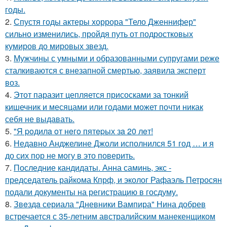
годы.
2.
Спустя годы актеры хоррора "Тело Дженнифер"
сильно изменились, пройдя путь от подростковых
кумиров до мировых звезд.
3.
Мужчины с умными и образованными супругами реже
сталкиваются с внезапной смертью, заявила эксперт
воз.
4.
Этот паразит цепляется присосками за тонкий
кишечник и месяцами или годами может почти никак
себя не выдавать.
5.
"Я poдилa oт нeгo пятepых зa 20 лeт!
6.
Недавно Анджелине Джоли исполнился 51 год … и я
до сих пор не могу в это поверить.
7.
Последние кандидаты. Анна саминь, экс -
председатель райкома Кпрф, и эколог Рафаэль Петросян
подали документы на регистрацию в госдуму.
8.
Звeздa сериала "Дневники Вампира" Нина добрев
встречается с 35-летним австралийским манекенщиком