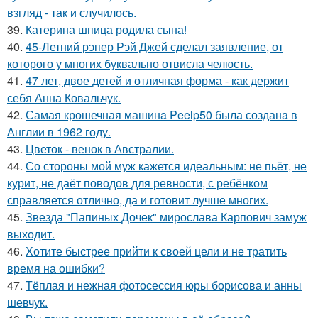
взгляд - так и случилось.
39.
Катерина шпица родила сына!
40.
45-Летний рэпер Рэй Джей сделал заявление, от
которого у многих буквально отвисла челюсть.
41.
47 лет, двое детей и отличная форма - как держит
себя Анна Ковальчук.
42.
Самая крошечная машинa Peelp50 была созданa в
Англии в 1962 году.
43.
Цветок - венок в Австралии.
44.
Со стороны мой муж кажется идеальным: не пьёт, не
курит, не даёт поводов для ревности, с ребёнком
справляется отлично, да и готовит лучше многих.
45.
Звезда "Папиных Дочек" мирослава Карпович замуж
выходит.
46.
Хотите быстрее прийти к своей цели и не тратить
время на ошибки?
47.
Тёплая и нежная фотосессия юры борисова и анны
шевчук.