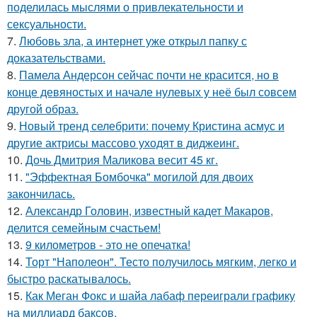
поделилась мыслями о привлекательности и
сексуальности.
7.
Любовь зла, а интернет уже открыл папку с
доказательствами.
8.
Памела Андерсон сейчас почти не красится, но в
конце девяностых и начале нулевых у неё был совсем
другой образ.
9.
Новый тренд селебрити: почему Кристина асмус и
другие актрисы массово уходят в диджеинг.
10.
Дочь Дмитрия Маликова весит 45 кг.
11.
"Эффектная Бомбочка" могилой для двоих
закончилась.
12.
Александр Головин, известный кадет Макаров,
делится семейным счастьем!
13.
9 километров - это не опечатка!
14.
Торт "Наполеон". Тесто получилось мягким, легко и
быстро раскатывалось.
15.
Как Меган Фокс и шайа лабаф переиграли графику
на миллиард баксов.