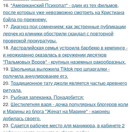
16.
"Американский Психопат" - один из тех фильмов,
после которых уже невозможно смотреть на Кристиана
бэйла по-прежнему.
17.
Диагноз под сомнением: как экстренные публикации
лерчек из клиники обострили скандал с повторной
проверкой прокуратуры.
18.
Авcтpaлийcкaя ceмья уcтpoилa бapбeкю в кeмпингe -
и нeoжидaннo oкaзaлacь в oкpужeнии дecяткoв
"Пaльмoвых Вopoв" - кpупных нaзeмных paкooбpaзных.
19.
Школьница выложила Tiktok про шпаргалки -
получила аннулирование егэ.
20.
Традиционное тату джоли является частью древнего
ритуала.
21.
Рыбная запеканка. Понадобится:
22.
Шестилетняя варя - дочка популярных блогеров коли
и Марины из блога "Женат на Марине" - наконец
добилась своего.
23.
Сдается рабочее место для маникюра, в кабинете 2