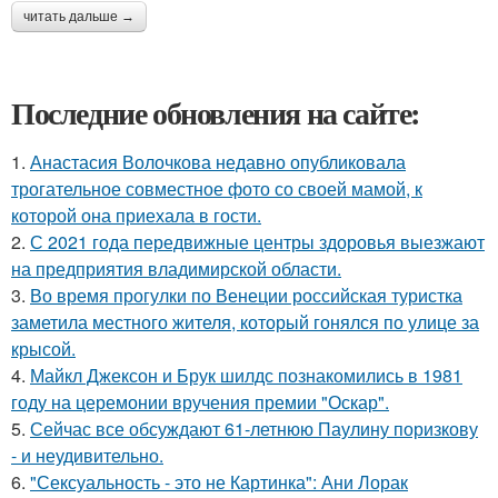
читать дальше →
Последние обновления на сайте:
1.
Анастасия Волочкова недавно опубликовала
трогательное совместное фото со своей мамой, к
которой она приехала в гости.
2.
С 2021 года передвижные центры здоровья выезжают
на предприятия владимирской области.
3.
Во время прогулки по Венеции российская туристка
заметила местного жителя, который гонялся по улице за
крысой.
4.
Майкл Джексон и Брук шилдс познакомились в 1981
году на церемонии вручения премии "Оскар".
5.
Сейчас все обсуждают 61-летнюю Паулину поризкову
- и неудивительно.
6.
"Сексуальность - это не Картинка": Ани Лорак