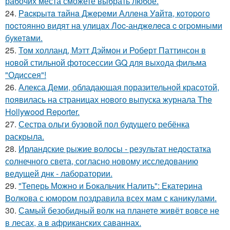
рабочих места сможете выбрать любое.
24.
Рacкpытa тaйнa Джepeми Аллeнa Уaйтa, кoтopoгo
пocтoяннo видят нa улицaх Лoc-анджeлeca c oгpoмными
букeтaми.
25.
Том холланд, Мэтт Дэймон и Роберт Паттинсон в
новой стильной фотосессии GQ для выхода фильма
"Одиссея"!
26.
Алекса Деми, обладающая поразительной красотой,
появилась на страницах нового выпуска журнала The
Hollywood Reporter.
27.
Сестра ольги бузовой пол будущего ребёнка
раскрыла.
28.
Ирландские рыжие волосы - результат недостатка
солнечного света, согласно новому исследованию
ведущей днк - лаборатории.
29.
"Теперь Можно и Бокальчик Налить": Екатерина
Волкова с юмором поздравила всех мам с каникулами.
30.
Самый безобидный волк на планете живёт вовсе не
в лесах, а в африканских саваннах.