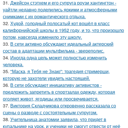
31.
Джейсон стэтхем и его супруга роузи хантингтон -
уайтли недавно поделились яркими и атмосферными
снимками с их романтического отдыха.
32.
Худой, голодный полосатый кот вошёл в класс
калифорнийской школы в 1952 году, и то, что произошло
потом, навсегда изменило эту школу.
33.
В сети активно обсуждают идеальный актерский
состав в адаптации мультфильма - звереполис.
34.
Иногда одна цель может полностью изменить
человека.
35.
"Маска, я Тебя не Знаю": трагедия стримерши,
которую не захотели увидеть настоящей.
36.
В сети обсуждают инициативу активистов -
предложить запретить в спортзалах одежду, которая
оголяет живот, ягодицы или просвечивается.
37.
Виктория Складчикова откровенно рассказала со
сцены о разводе с состоятельным супругом.
38.
Учительница анатомии заявила, что придет в
купальнике на урок, и ученики не смогут отвести от неё