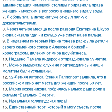
администрация немецкой столицы приравняла права
женщин к мужским в вопросах внешнего вида у воды.
7.
Любовь зла, а интернет уже открыл папку с
доказательствами.
8.
Через четыре месяца после развода Екатерина Шкуро
снова сказала "да" - и кольцо уже сияет на ее пальце.
9.
В недавнем интервью Ирина тонева раскрыла детали
своего семейного союза с Алексеем брижей -
хореографом, далеким от мира шоу-бизнеса.
10.
Недавно Памела андерсон отпраздновала 59-летие.
11.
Можно выдыхать: слухи не подтвердились и наши
молитвы были услышаны.
12.
52-Летняя актриса Ксения Раппопорт заявила, что в
российском кино нет места для женщин после 50 лет.
13.
Мария кожевникова побрилась налысо ради роли в
фильме "Батальон Смерти".
14.
Идеальная голливудская пара!
15.
Единственный торт, который я могу съесть после