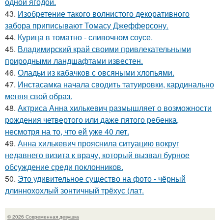
одной ягодой.
43.
Изобретение такого волнистого декоративного
забора приписывают Томасу Джефферсону.
44.
Курица в томатно - сливочном соусе.
45.
Владимирский край своими привлекательными
природными ландшафтами известен.
46.
Оладьи из кабачков с овсяными хлопьями.
47.
Инстасамка начала сводить татуировки, кардинально
меняя свой образ.
48.
Актриса Анна хилькевич размышляет о возможности
рождения четвертого или даже пятого ребенка,
несмотря на то, что ей уже 40 лет.
49.
Анна хилькевич прояснила ситуацию вокруг
недавнего визита к врачу, который вызвал бурное
обсуждение среди поклонников.
50.
Это удивительное существо на фото - чёрный
длиннохохлый зонтичный трёхус (лат.
© 2026 Современная девушка