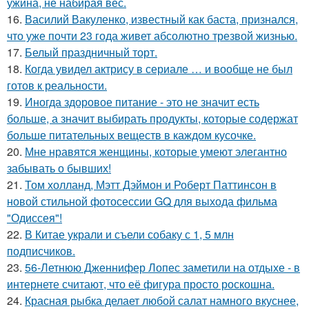
ужина, не набирая вес.
16.
Василий Вакуленко, известный как баста, признался,
что уже почти 23 года живет абсолютно трезвой жизнью.
17.
Белый праздничный торт.
18.
Когда увидел актрису в сериале … и вообще не был
готов к реальности.
19.
Иногда здоровое питание - это не значит есть
больше, а значит выбирать продукты, которые содержат
больше питательных веществ в каждом кусочке.
20.
Мне нравятся женщины, которые умеют элегантно
забывать о бывших!
21.
Том холланд, Мэтт Дэймон и Роберт Паттинсон в
новой стильной фотосессии GQ для выхода фильма
"Одиссея"!
22.
В Китае украли и съели собаку с 1, 5 млн
подписчиков.
23.
56-Летнюю Дженнифер Лопес заметили на отдыхе - в
интернете считают, что её фигура просто роскошна.
24.
Красная рыбка делает любой салат намного вкуснее,