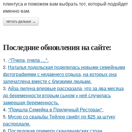
плинтуса и поможем вам выбрать тот, который подойдет
именно вам.
читать дальше →
Последние обновления на сайте:
1.
-"Пчела, пчела …".
2.
Наталья подольская поделилась новыми семейными
фотографиями с недавнего отдыха, на которых она
запечатлена вместе с близкими людьми.
3.
Айза лилуна впервые рассказала, что за два месяца
до беременности вторым сыном у неё случилась
замершая беременность.
4.
"Пришла Семейка в Приличный Ресторан".
5.
Мусор со свадьбы Тейлор свифт по $25 за штуку
распродали.
6.
Последовав примеру скандинавских стран,