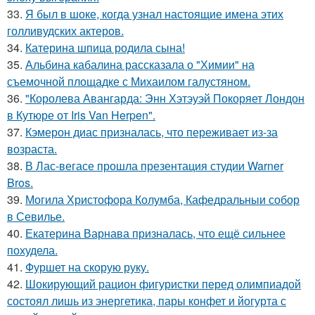
33.
Я был в шоке, когда узнал настоящие имена этих
голливудских актеров.
34.
Катерина шпица родила сына!
35.
Альбина кабалина рассказала о "Химии" на
съемочной площадке с Михаилом галустяном.
36.
"Королева Авангарда: Энн Хэтэуэй Покоряет Лондон
в Кутюре от Iris Van Herpen".
37.
Кэмерон диас призналась, что переживает из-за
возраста.
38.
В Лас-вегасе прошла презентация студии Warner
Bros.
39.
Могила Христофора Колумба, Кафедральныи собор
в Севилье.
40.
Екатерина Варнава призналась, что ещё сильнее
похудела.
41.
Фуршет на скорую руку.
42.
Шокирующий рацион фигуристки перед олимпиадой
состоял лишь из энергетика, пары конфет и йогурта с