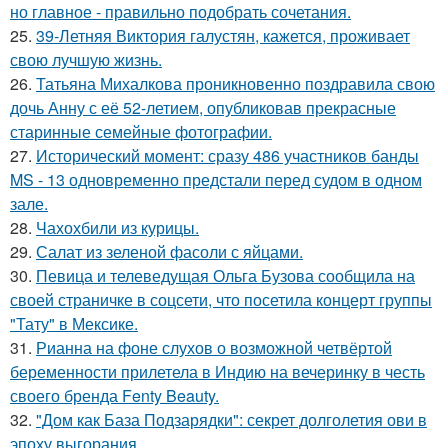
но главное - правильно подобрать сочетания.
25.
39-Летняя Виктория галустян, кажется, проживает
свою лучшую жизнь.
26.
Татьяна Михалкова проникновенно поздравила свою
дочь Анну с её 52-летием, опубликовав прекрасные
старинные семейные фотографии.
27.
Исторический момент: сразу 486 участников банды
MS - 13 одновременно предстали перед судом в одном
зале.
28.
Чахохбили из курицы.
29.
Салат из зеленой фасоли с яйцами.
30.
Певица и телеведущая Ольга Бузова сообщила на
своей страничке в соцсети, что посетила концерт группы
"Тату" в Мексике.
31.
Рианна на фоне слухов о возможной четвёртой
беременности прилетела в Индию на вечеринку в честь
своего бренда Fenty Beauty.
32.
"Дом как База Подзарядки": секрет долголетия ови в
эпоху выгорания.