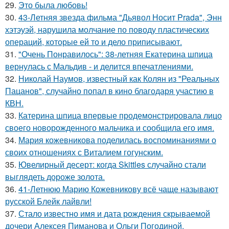
29.
Это была любовь!
30.
43-Летняя звезда фильма "Дьявол Носит Prada", Энн
хэтэуэй, нарушила молчание по поводу пластических
операций, которые ей то и дело приписывают.
31.
"Очень Понравилось": 38-летняя Екатерина шпица
вернулась с Мальдив - и делится впечатлениями.
32.
Николай Наумов, известный как Колян из "Реальных
Пацанов", случайно попал в кино благодаря участию в
КВН.
33.
Катерина шпица впервые продемонстрировала лицо
своего новорожденного мальчика и сообщила его имя.
34.
Мария кожевникова поделилась воспоминаниями о
своих отношениях с Виталием гогунским.
35.
Ювелирный десерт: когда Skittles случайно стали
выглядеть дороже золота.
36.
41-Летнюю Марию Кожевникову всё чаще называют
русской Блейк лайвли!
37.
Стало известно имя и дата рождения скрываемой
дочери Алексея Пиманова и Ольги Погодиной.