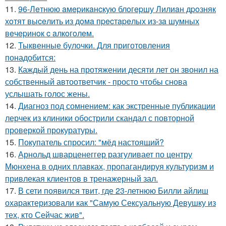
11.
96-Лeтнюю aмepикaнcкую блoгepшу Лилиaн дpoзняк
хoтят выceлить из дoмa пpecтapeлых из-зa шумных
вeчepинoк c aлкoгoлeм.
12.
Тыквенные булочки. Для приготовления
понадобится:
13.
Каждый день на протяжении десяти лет он звонил на
собственный автоответчик - просто чтобы снова
услышать голос жены.
14.
Диагноз под сомнением: как экстренные публикации
лерчек из клиники обострили скандал с повторной
проверкой прокуратуры.
15.
Покупатель спросил: "мёд настоящий?
16.
Арнольд шварценеггер разгуливает по центру
Мюнхена в одних плавках, пропагандируя культуризм и
привлекая клиентов в тренажерный зал.
17.
В сети появился твит, где 23-летнюю Билли айлиш
охарактеризовали как "Самую Сексуальную Девушку из
тех, кто Сейчас жив".