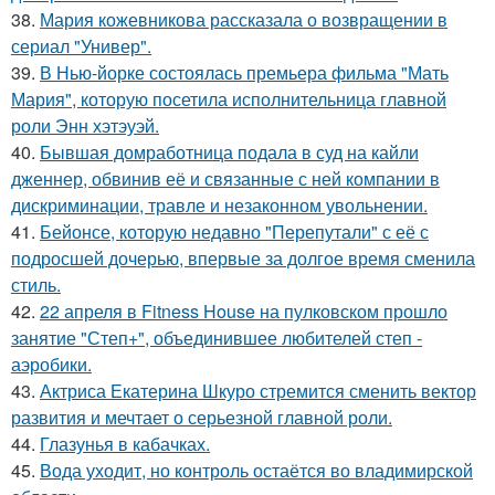
38.
Мария кожевникова рассказала о возвращении в
сериал "Универ".
39.
В Нью-йорке состоялась премьера фильма "Мать
Мария", которую посетила исполнительница главной
роли Энн хэтэуэй.
40.
Бывшая домработница подала в суд на кайли
дженнер, обвинив её и связанные с ней компании в
дискриминации, травле и незаконном увольнении.
41.
Бейонсе, которую недавно "Перепутали" с её с
подросшей дочерью, впервые за долгое время сменила
стиль.
42.
22 апреля в Fitness House на пулковском прошло
занятие "Степ+", объединившее любителей степ -
аэробики.
43.
Актриса Екатерина Шкуро стремится сменить вектор
развития и мечтает о серьезной главной роли.
44.
Глазунья в кабачках.
45.
Вода уходит, но контроль остаётся во владимирской