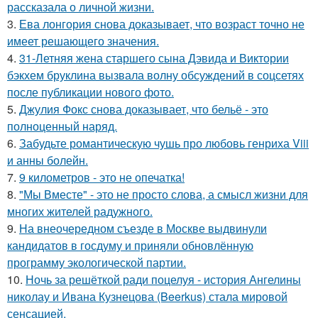
рассказала о личной жизни.
3.
Ева лонгория снова доказывает, что возраст точно не
имеет решающего значения.
4.
31-Летняя жена старшего сына Дэвида и Виктории
бэкхем бруклина вызвала волну обсуждений в соцсетях
после публикации нового фото.
5.
Джулия Фокс снова доказывает, что бельё - это
полноценный наряд.
6.
Забудьте романтическую чушь про любовь генриха Viii
и анны болейн.
7.
9 километров - это не опечатка!
8.
"Мы Вместе" - это не просто слова, а смысл жизни для
многих жителей радужного.
9.
На внеочередном съезде в Москве выдвинули
кандидатов в госдуму и приняли обновлённую
программу экологической партии.
10.
Ночь за решёткой ради поцелуя - история Ангелины
николау и Ивана Кузнецова (Beerkus) стала мировой
сенсацией.