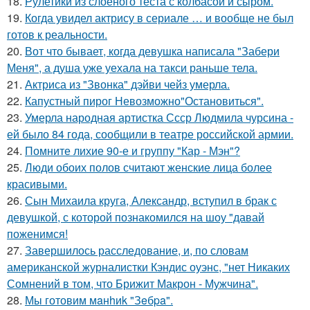
18.
Рулетики из слоеного теста с колбасой и сыром.
19.
Когда увидел актрису в сериале … и вообще не был
готов к реальности.
20.
Вот что бывает, когда девушка написала "Забери
Меня", а душа уже уехала на такси раньше тела.
21.
Актриса из "Звонка" дэйви чейз умерла.
22.
Капустный пирог Невозможно"Остановиться".
23.
Умерла народная артистка Ссср Людмила чурсина -
ей было 84 года, сообщили в театре российской армии.
24.
Помните лихие 90-е и группу "Кар - Мэн"?
25.
Люди обоих полов считают женские лица более
красивыми.
26.
Сын Михаила круга, Александр, вступил в брак с
девушкой, с которой познакомился на шоу "давай
поженимся!
27.
Завершилось расследование, и, по словам
американской журналистки Кэндис оуэнс, "нет Никаких
Сомнений в том, что Брижит Макрон - Мужчина".
28.
Мы готовим мaнhиk "Зeбpa".