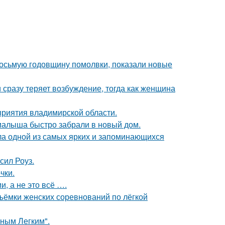
восьмую годовщину помолвки, показали новые
 сразу теряет возбуждение, тогда как женщина
риятия владимирской области.
 малыша быстро забрали в новый дом.
ала одной из самых ярких и запоминающихся
сил Роуз.
чки.
, а не это всё ….
ъёмки женских соревнований по лёгкой
ным Легким".