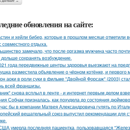
ь дальше →
ледние обновления на сайте:
стин и хейли бибер, которые в прошлом месяце отметили 
с совместного отдыха.
ьшинство замечало, что после оргазма мужчина часто почти
 дольше сохранять возбуждение.
021 года передвижные центры здоровья выезжают на предп
ушка разместила объявление о чёрном котёнке, и первого
он аоки в роли суки в фильме "Двойной Форсаж" (2003) ст
нь всей франшизы.
аник" снова всплыл в ленте - и интернет первым делом взве
ния Собчак призналась, как похудела до состояния дюймово
час бы в компании Матвея Александровича гулять по Италии
опейский вещательный союз выпустил рекомендации для с
ке.
США умерла последняя пациентка, пользовавшаяся "Желез