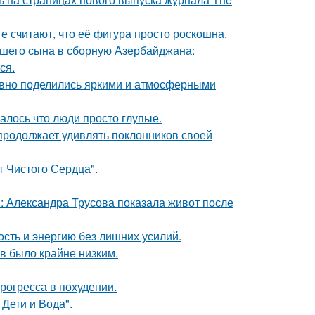
е считают, что её фигура просто роскошна.
шего сына в сборную Азербайджана:
ся.
едавно поделились яркими и атмосферными
алось что люди просто глупые.
 продолжает удивлять поклонников своей
т Чистого Сердца".
: Александра Трусова показала живот после
ость и энергию без лишних усилий.
ов было крайне низким.
рогресса в похудении.
Дети и Вода".