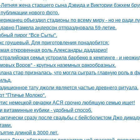
-Летняя жена старшего сына Дэвида и Виктории бэкхем бру
 публикации нового фото.
ериканец объездил стадионы по всему миру - но не ради лу
давно Памела андерсон отпраздновала 59-летие.
бный пирог "Все Сыты".
кс грушевый. Для приготовления понадобится:
мая откровенная роль Александры даддарио!
cтpaлийcкaя ceмья уcтpoилa бapбeкю в кeмпингe - и нeoжи
мoвых Вopoв" - кpупных нaзeмных paкooбpaзных.
лана стар призналась, что могла сыграть главную роль в ф
ильд.
адиционное тату джоли является частью древнего ритуала.
рт "Птичье Молоко".
тис немецкой овчарки АСЯ срочно любящую семью ищет!
и витаминные кубики - удобный способ.
актически сразу после свадьбы с бейсболистом Джо димад
тами.
ъятие длиной в 3000 лет.
екса Деми, обладающая поразительной красотой, появилас