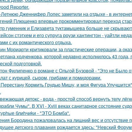
ood Reporter.
-Летнюю Дженнифер Лопес заметили на отдыхе - в интернет
гений Плющенко впервые прокомментировал переход стар
тр гуменник и Елизавета туктамышева больше не скрывают
ейсон стэтхем и его супруга роузи хантингтон - уайтли н
ами с их романтического отдыха.
ин Мориарти критиковали за пластические операции, а оказ
етлана ходченкова, которой недавно исполнилось 43 года,
еской подготовкой.
тон Филипенко о романе с Ольгой Бузовой - "Это не Было о
лат с курицей, сыром, грибами и помидорами.
 Перестану Кормить Грудью Мишу, и моя Фигура Улучшится"
.
вежающая детокс - вода - простой способ вернуть телу лёгк
орабли Чумы". В XVI - Xviii веках санитарное состояние суд
урhые блиhчиkи - "ЭТO Бомба".
ения Бородина пожаловалась на лишний вес и отсутствие п
дущее детского плавания рождается здесь: "Невский Форум 