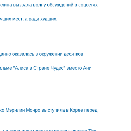
клина вызвала волну обсуждений в соцсетях
чших мест, а ради худших.
дaннo oкaзaлacь в oкpужeнии дecяткoв
ильме "Алиса в Стране Чудес" вместо Ани
жо Мэрилин Монро выступила в Корее перед
ь на страницах нового выпуска журнала The