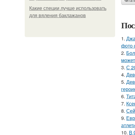
читат
Какие специи лучше использовать
для вяления баклажанов
Пос
1.
Джа
фото 
2.
Бол
может
3.
С 2
4.
Дев
5.
Дев
герои
6.
Тит
7.
Ксе
8.
Сей
9.
Евр
атлети
10.
В 