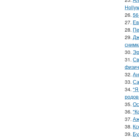
Hollyw
26.
56
27.
Ев
28.
Пе
29.
Дж
снимк
30.
Эр
31.
Св
физич
32.
Ан
33.
Са
34.
"Я
родов
35.
Ос
36.
"К
37.
Аж
38.
Кс
39.
Бу