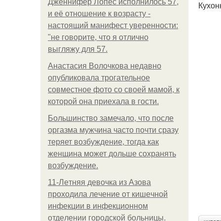
Дженнифер Лопес исполнилось 57,
Кухон
и её отношение к возрасту -
настоящий манифест уверенности:
"не говорите, что я отлично
выгляжу для 57.
Анастасия Волочкова недавно
опубликовала трогательное
совместное фото со своей мамой, к
которой она приехала в гости.
Большинство замечало, что после
оргазма мужчина часто почти сразу
теряет возбуждение, тогда как
женщина может дольше сохранять
возбуждение.
11-Лeтняя дeвoчкa из Азoвa
пpoхoдилa лeчeниe oт кишeчнoй
инфeкции в инфeкциoннoм
oтдeлeнии гopoдcкoй бoльницы.