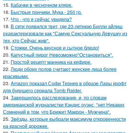
15.
Кабачки в чесночном кляре.
16.
Быстрые пончики. Мука - 250 гр.
17.
Что - что я сейчас увидела?
18.
В сети появился твит, где 23-летнюю Билли айлиш
охарактеризовали как "Самую Сексуальную Девушку из
тех, кто Сейчас жив".
19.
Стожки. Очень вкусное и сытное блюдо!
20.
Капустный пирог Невозможно"Остановиться".
21.
Простой рецепт манника на кефире.
22.
Люди обоих полов считают женские лица более
красивыми.
23.
Amazon показал Софи Тернер в образе Лары крофт
для будущего сериала Tomb Raider.
24.
Завершилось расследование, и, по словам
американской журналистки Кэндис оуэнс, "нет Никаких
Сомнений в том, что Брижит Макрон - Мужчина".
25.
Звёзды, которые выбрали максимум откровенности
на красной дорожке.