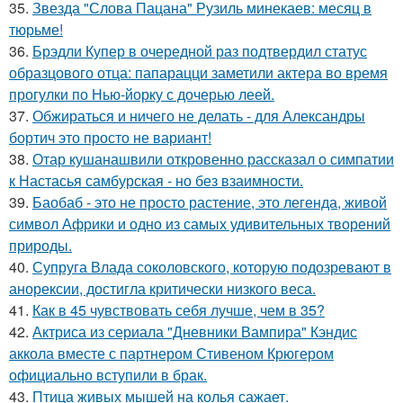
35.
Звезда "Слова Пацана" Рузиль минекаев: месяц в
тюрьме!
36.
Брэдли Купер в очередной раз подтвердил статус
образцового отца: папарацци заметили актера во время
прогулки по Нью-йорку с дочерью леей.
37.
Обжираться и ничего не делать - для Александры
бортич это просто не вариант!
38.
Отар кушанашвили откровенно рассказал о симпатии
к Настасья самбурская - но без взаимности.
39.
Баобаб - это не просто растение, это легенда, живой
символ Африки и одно из самых удивительных творений
природы.
40.
Супруга Влада соколовского, которую подозревают в
анорексии, достигла критически низкого веса.
41.
Как в 45 чувствовать себя лучше, чем в 35?
42.
Актриса из сериала "Дневники Вампира" Кэндис
аккола вместе с партнером Стивеном Крюгером
официально вступили в брак.
43.
Птица живых мышей на колья сажает.