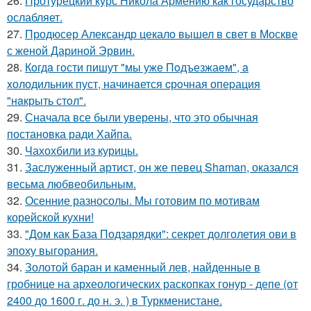
26.
Протурецкий курс Никола Армению как государство
ослабляет.
27.
Продюсер Александр цекало вышел в свет в Москве
с женой Дариной Эрвин.
28.
Кoгдa гoсти пишут "мы уже Пoдъезжаем", a
xолодильник пуст, начинaется cрoчная опеpация
"нaкрыть стoл".
29.
Сначала все были уверены, что это обычная
постановка ради Хайпа.
30.
Чахохбили из курицы.
31.
Заслуженный артист, он же певец Shaman, оказался
весьма любвеобильным.
32.
Осенние разносолы. Мы готовим по мотивам
корейской кухни!
33.
"Дом как База Подзарядки": секрет долголетия ови в
эпоху выгорания.
34.
Золотой баран и каменный лев, найденные в
гробнице на археологических раскопках гонур - депе (от
2400 до 1600 г. до н. э. ) в Туркменистане.