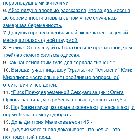
неравнодушными жителями.
6.
Айза лилуна впервые рассказала, что за два месяца
до беременности вторым сыном у неё случилась
замершая беременность.
7.
Девушка провела необычный эксперимент и целый
месяц питалась одной шаурмой.
8.
Ролик с Энн хэтэуэй набрал больше просмотров, чем
трейлер самого фильма одиссея.
9.
Как наносили грим гуля для сериала "Fallout"?
10.
Бывшая участница шоу "Уральские Пельмени" Юлия
Михалкова часто слышит назойливые вопросы об
отсутствии у неё детей.
11.
"Риск Преждевременной Сексуализации": Ольга
Орлова заявила, что ребенка нельзя целовать в губы.
12.
Подборки смузи, которые и освежают, и насыщают, и
норму белка помогут добрать.
13.
Дочь Дмитрия Маликова весит 45 кг.
14.
Джулия Фокс снова доказывает, что бельё - это
полноценный наряд.