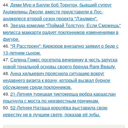
44.
Деми Мур и Билли боб Торнтон, бывший супруг
Анджелины Джоли, вместе представили в Лос-
анджелесе второй сезон проекта "Лэндмен".
45.
Звезда комедии "Поймай Толстуху, Если Сможешь"
мелисса маккарти радует поклонников изменениями в
фигуре.
46.
"Я Расстроен": Киркоров внезапно заявил о беде с
13-летним сыном.
47.
Селена Гомес посетила вечеринку в честь запуска
новой тональной основы своего бренда Rare Beauty.
48.
Анна хилькевич прояснила ситуацию вокруг
недавнего визита к врачу, который вызвал бурное
обсуждение среди поклонников.
49.
21-Летняя турецкая тиктокерша кюбра карааслан
прыгнула с моста по неизвестным причинам.
50.
52-Летняя Наташа королёва выставила свою
невестку не в лучшем свете, показав её зубы.