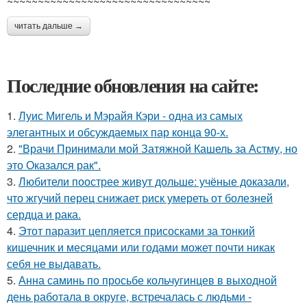
~~~~~~~~~~~~~~~~~~~~~~~~~~~~~~~~~
читать дальше →
Последние обновления на сайте:
1.
Луис Мигель и Мэрайя Кэри - одна из самых
элегантных и обсуждаемых пар конца 90-х.
2.
"Врачи Принимали мой Затяжной Кашель за Астму, но
это Оказался рак".
3.
Любители поострее живут дольше: учёные доказали,
что жгучий перец снижает риск умереть от болезней
сердца и рака.
4.
Этот паразит цепляется присосками за тонкий
кишечник и месяцами или годами может почти никак
себя не выдавать.
5.
Анна саминь по просьбе кольчугинцев в выходной
день работала в округе, встречалась с людьми -