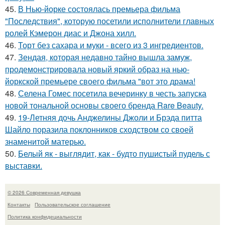
45.
В Нью-йорке состоялась премьера фильма
"Последствия", которую посетили исполнители главных
ролей Кэмерон диас и Джона хилл.
46.
Торт без сахара и муки - всего из 3 ингредиентов.
47.
Зендая, которая недавно тайно вышла замуж,
продемонстрировала новый яркий образ на нью-
йоркской премьере своего фильма "вот это драма!
48.
Селена Гомес посетила вечеринку в честь запуска
новой тональной основы своего бренда Rare Beauty.
49.
19-Летняя дочь Анджелины Джоли и Брэда питта
Шайло поразила поклонников сходством со своей
знаменитой матерью.
50.
Белый як - выглядит, как - будто пушистый пудель с
выставки.
© 2026 Современная девушка
Контакты
Пользовательское соглашение
Политика конфидециальности