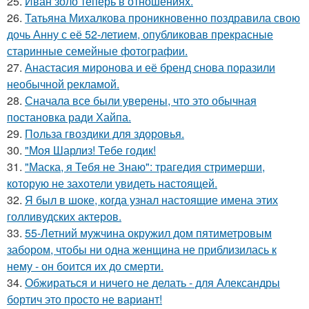
25.
Иван золо теперь в отношениях.
26.
Татьяна Михалкова проникновенно поздравила свою
дочь Анну с её 52-летием, опубликовав прекрасные
старинные семейные фотографии.
27.
Анастасия миронова и её бренд снова поразили
необычной рекламой.
28.
Сначала все были уверены, что это обычная
постановка ради Хайпа.
29.
Польза гвоздики для здоровья.
30.
"Моя Шарлиз! Тебе годик!
31.
"Маска, я Тебя не Знаю": трагедия стримерши,
которую не захотели увидеть настоящей.
32.
Я был в шоке, когда узнал настоящие имена этих
голливудских актеров.
33.
55-Летний мужчина окружил дом пятиметровым
забором, чтобы ни одна женщина не приблизилась к
нему - он боится их до смерти.
34.
Обжираться и ничего не делать - для Александры
бортич это просто не вариант!