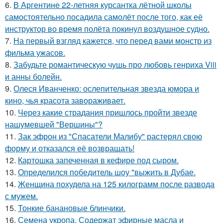
6.
В Аргентине 22-летняя курсантка лётной школы
самостоятельно посадила самолёт после того, как её
инструктор во время полёта покинул воздушное судно.
7.
На первый взгляд кажется, что перед вами монстр из
фильма ужасов.
8.
Забудьте романтическую чушь про любовь генриха Viii
и анны болейн.
9.
Олеся Иванченко: ослепительная звезда юмора и
кино, чья красота завораживает.
10.
Через какие страдания пришлось пройти звезде
нашумевшей "Вершины"?
11.
Зак эфрон из "Спасатели Малибу" растерял свою
форму и отказался её возвращать!
12.
Картошка запеченная в кефире под сыром.
13.
Определился победитель шоу "выжить в Дубае.
14.
Женщина похудела на 125 килограмм после развода
с мужем.
15.
Тонкие банановые блинчики.
16.
Семена укропа. Содержат эфирные масла и