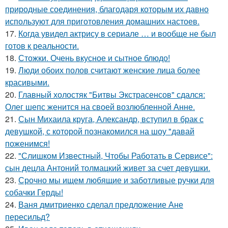
природные соединения, благодаря которым их давно
используют для приготовления домашних настоев.
17.
Когда увидел актрису в сериале … и вообще не был
готов к реальности.
18.
Стожки. Очень вкусное и сытное блюдо!
19.
Люди обоих полов считают женские лица более
красивыми.
20.
Главный холостяк "Битвы Экстрасенсов" сдался:
Олег шепс женится на своей возлюбленной Анне.
21.
Сын Михаила круга, Александр, вступил в брак с
девушкой, с которой познакомился на шоу "давай
поженимся!
22.
"Слишком Известный, Чтобы Работать в Сервисе":
сын децла Антоний толмацкий живет за счет девушки.
23.
Срочно мы ищем любящие и заботливые ручки для
собачки Герды!
24.
Ваня дмитриенко сделал предложение Ане
пересильд?