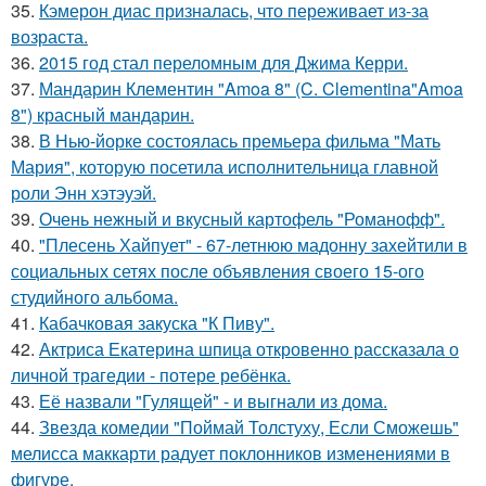
35.
Кэмерон диас призналась, что переживает из-за
возраста.
36.
2015 год стал переломным для Джима Керри.
37.
Мандарин Клементин "Amoa 8" (C. Clementina"Amoa
8") красный мандарин.
38.
В Нью-йорке состоялась премьера фильма "Мать
Мария", которую посетила исполнительница главной
роли Энн хэтэуэй.
39.
Очень нежный и вкусный картофель "Романофф".
40.
"Плесень Хайпует" - 67-летнюю мадонну захейтили в
социальных сетях после объявления своего 15-ого
студийного альбома.
41.
Кабачковая закуска "К Пиву".
42.
Актриса Екатерина шпица откровенно рассказала о
личной трагедии - потере ребёнка.
43.
Её назвали "Гулящей" - и выгнали из дома.
44.
Звезда комедии "Поймай Толстуху, Если Сможешь"
мелисса маккарти радует поклонников изменениями в
фигуре.