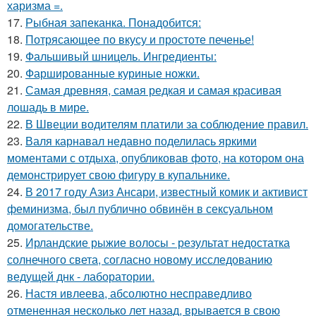
харизма =.
17.
Рыбная запеканка. Понадобится:
18.
Потрясающее по вкусу и простоте печенье!
19.
Фальшивый шницель. Ингредиенты:
20.
Фаршированные куриные ножки.
21.
Самая древняя, самая редкая и самая красивая
лошадь в мире.
22.
В Швеции водителям платили за соблюдение правил.
23.
Валя карнавал недавно поделилась яркими
моментами с отдыха, опубликовав фото, на котором она
демонстрирует свою фигуру в купальнике.
24.
В 2017 году Азиз Ансари, известный комик и активист
феминизма, был публично обвинён в сексуальном
домогательстве.
25.
Ирландские рыжие волосы - результат недостатка
солнечного света, согласно новому исследованию
ведущей днк - лаборатории.
26.
Настя ивлеева, абсолютно несправедливо
отмененная несколько лет назад, врывается в свою