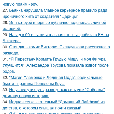
новую прайм - эру.
27.
Бьянка нарушила главное карьерное правило ради
ироничного хита от создателя "Царицы".
28.
Энн хэтэуэй впервые публично поделилась личной
историей.
29.
Назад в 90-е: зажигательная степ - аэробика в FH на
Блюхера.
30.
Стендап - комик Виктория Складчикова рассказала о
разводе.
31.
"Я Перестану Кормить Грудью Мишу, и моя Фигура
Улучшится": Александра Трусова показала живот после
родов.
32.
"Магия Фламенко и Ледяная Вода": радикальные
бьюти - правила Пенелопы Крус.
33.
Не успел утихнуть развод - как сеть уже "Собрала"
джигану новую историю.
34.
Йодная сетка - тот самый "Домашний Лайфхак" из
детства, о котором слышал почти каждый.
35.
Я был в шоке, когда узнал настоящие имена этих