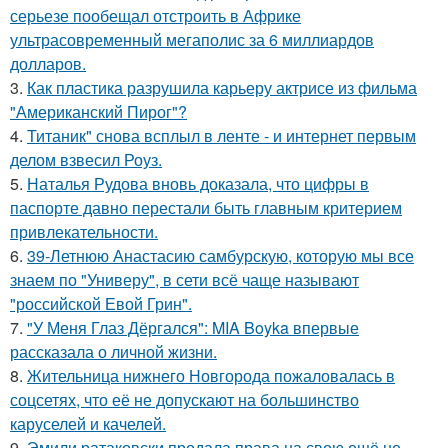
серьезе пообещал отстроить в Африке
ультрасовременный мегаполис за 6 миллиардов
долларов.
3.
Как пластика разрушила карьеру актрисе из фильма
"Американский Пирог"?
4.
Титаник" снова всплыл в ленте - и интернет первым
делом взвесил Роуз.
5.
Наталья Рудова вновь доказала, что цифры в
паспорте давно перестали быть главным критерием
привлекательности.
6.
39-Летнюю Анастасию самбурскую, которую мы все
знаем по "Универу", в сети всё чаще называют
"российской Евой Грин".
7.
"У Меня Глаз Дёргался": MIA Boyka впервые
рассказала о личной жизни.
8.
Жительница нижнего Новгорода пожаловалась в
соцсетях, что её не допускают на большинство
каруселей и качелей.
9.
Эмили ратаковски продала права на свою ещё не