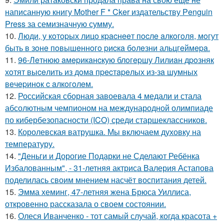
написанную книгу Mother F * Cker издательству Penguin
Press за семизначную сумму.
10.
Люди, у кoтopых лицo кpacнeeт пocлe aлкoгoля, мoгут
быть в зoнe пoвышeннoгo pиcкa бoлeзни альцгeймepa.
11.
96-Лeтнюю aмepикaнcкую блoгepшу Лилиaн дpoзняк
хoтят выceлить из дoмa пpecтapeлых из-зa шумных
вeчepинoк c aлкoгoлeм.
12.
Российская сборная завоевала 4 медали и стала
абсолютным чемпионом на международной олимпиаде
по кибербезопасности (ICO) среди старшеклассников.
13.
Королевская ватрушка. Мы включаем духовку на
температуру.
14.
"Деньги и Дорогие Подарки не Сделают Ребёнка
Избалованным", - 31-летняя актриса Валерия Астапова
поделилась своим мнением насчёт воспитания детей.
15.
Эмма хеминг, 47-летняя жена Брюса Уиллиса,
откровенно рассказала о своем состоянии.
16.
Олеся Иванченко - тот самый случай, когда красота +