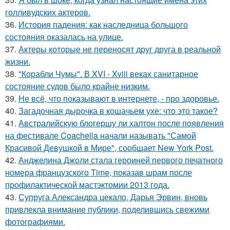
голливудских актеров.
36.
История падения: как наследница большого
состояния оказалась на улице.
37.
Актеры которые не переносят друг друга в реальной
жизни.
38.
"Корабли Чумы". В XVI - Xviii веках санитарное
состояние судов было крайне низким.
39.
Не всё, что показывают в интернете, - про здоровье.
40.
Загадочная дырочка в кошачьем ухе: что это такое?
41.
Австралийскую блогершу ли халтон после появления
на фестивале Coachella начали называть "Самой
Красивой Девушкой в Мире", сообщает New York Post.
42.
Анджелина Джоли стала героиней первого печатного
номера французского Time, показав шрам после
профилактической мастэктомии 2013 года.
43.
Супруга Александра цекало, Дарья Эрвин, вновь
привлекла внимание публики, поделившись свежими
фотографиями.