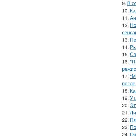
9.
В с
10.
Ка
11.
Ан
12.
Но
сенса
13.
Пе
14.
Ры
15.
Са
16.
"П
режис
17.
"М
после
18.
Ка
19.
У 
20.
Эт
21.
Ли
22.
Пл
23.
По
24.
Он