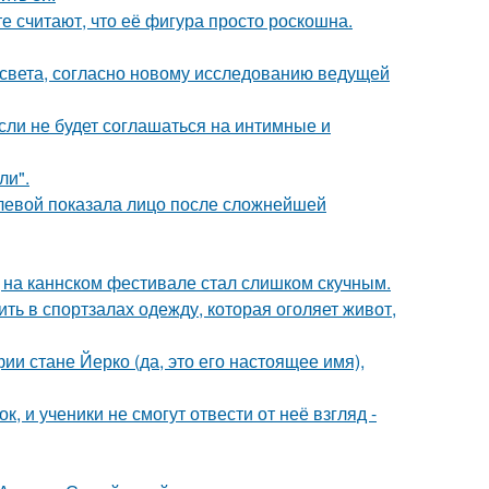
е считают, что её фигура просто роскошна.
 света, согласно новому исследованию ведущей
сли не будет соглашаться на интимные и
ли".
олевой показала лицо после сложнейшей
д на каннском фестивале стал слишком скучным.
ть в спортзалах одежду, которая оголяет живот,
ии стане Йерко (да, это его настоящее имя),
, и ученики не смогут отвести от неё взгляд -