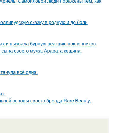
 Ариелы Самойловой люди поражены тем, как
олливудскую сказку в родную и до боли
ах и вызвала бурную реакцию поклонников.
 сына своего мужа, Арарата кещяна.
 тянула всё одна.
ют.
льной основы своего бренда Rare Beauty.