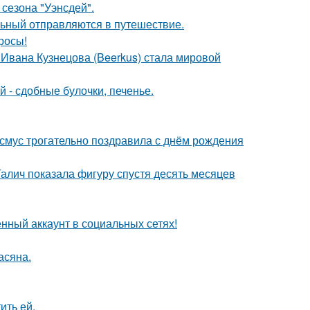
сезона "Уэнсдей".
льный отправляются в путешествие.
росы!
 Ивана Кузнецова (Beerkus) стала мировой
 - сдобные булочки, печенье.
асмус трогательно поздравила с днём рождения
Галич показала фигуру спустя десять месяцев
нный аккаунт в социальных сетях!
асяна.
ить ей.