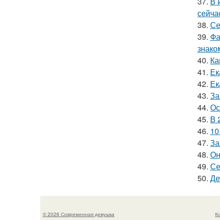
37.
В 
сейча
38.
Се
39.
Фа
знако
40.
Ка
41.
Ек
42.
Ек
43.
За
44.
Ос
45.
В 
46.
10
47.
За
48.
Он
49.
Се
50.
Де
© 2026 Современная девушка
К