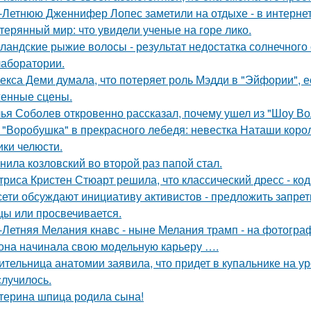
-Летнюю Дженнифер Лопес заметили на отдыхе - в интернет
терянный мир: что увидели ученые на горе лико.
ландские рыжие волосы - результат недостатка солнечного
 лаборатории.
екса Деми думала, что потеряет роль Мэдди в "Эйфории", е
енные сцены.
ья Соболев откровенно рассказал, почему ушел из "Шоу Во
 "Воробушка" в прекрасного лебедя: невестка Наташи кор
ики челюсти.
нила козловский во второй раз папой стал.
триса Кристен Стюарт решила, что классический дресс - ко
сети обсуждают инициативу активистов - предложить запрети
цы или просвечивается.
-Летняя Мелания кнавс - ныне Мелания трамп - на фотограф
 она начинала свою модельную карьеру ….
ительница анатомии заявила, что придет в купальнике на урок
случилось.
терина шпица родила сына!