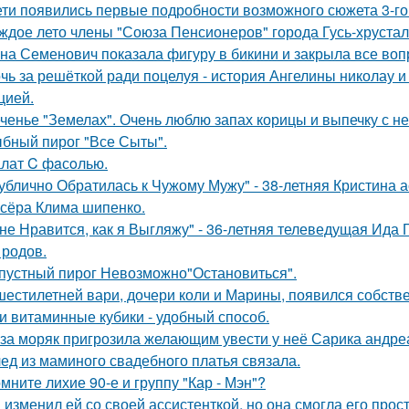
ети появились первые подробности возможного сюжета 3-го 
ждое лето члены "Союза Пенсионеров" города Гусь-хруста
на Семенович показала фигуру в бикини и закрыла все воп
чь за решёткой ради поцелуя - история Ангелины николау и
цией.
ченье "Земелах". Очень люблю запах корицы и выпечку с ней
бный пирог "Все Сыты".
лат C фaсoлью.
ублично Обратилась к Чужому Мужу" - 38-летняя Кристина 
сёра Клима шипенко.
не Нравится, как я Выгляжу" - 36-летняя телеведущая Ида 
 родов.
пустный пирог Невозможно"Остановиться".
шестилетней вари, дочери коли и Марины, появился собстве
и витаминные кубики - удобный способ.
за моряк пригрозила желающим увести у неё Сарика андре
ед из маминого свадебного платья связала.
мните лихие 90-е и группу "Кар - Мэн"?
 изменил ей со своей ассистенткой, но она смогла его прост