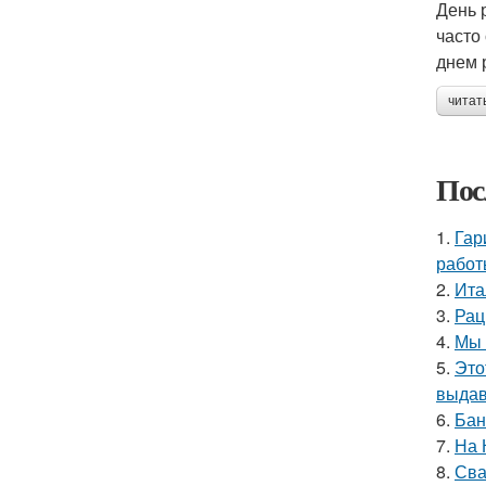
День 
часто
днем 
читат
Пос
1.
Гар
работ
2.
Ита
3.
Рац
4.
Мы 
5.
Это
выдав
6.
Бан
7.
На 
8.
Сва