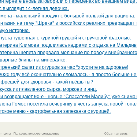
интернете вновь заговорили о переменах во внешнем виде
с выглядит 14-летняя девочка.
мена - маленький продукт с большой пользой для рациона.
нтазия на тему "Шрека" в российских реалиях превращает г
мую историю.
пуста тушенная с куриной грудкой и стручковой фасолью.
атерина Климова поделилась кадрами с отдыха на Мальдив
атерина шепета прервала молчание по поводу внебрачного
варные блины на минералке.
тренький салат из огурцов за час "хрустите нa здоровье!
2020 году всё окончательно сломалось - я просто больше не
 фрешей для здоровья - какой пьёшь ты?
куска из плавленого сырка, моркови и яиц.
и возвращают 90-е - новые "Спасатели Малибу" уже снима
лена Гомес посетила вечеринку в честь запуска новой тона
тское меню - картофельная запеканка с курицей.
онтакты
Пользовательское соглашение
Обратная связь