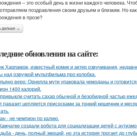
рождения – это особый день в жизни каждого человека. Что
 отправляем поздравления своим друзьям и близким. Но как
рождения в прозе?
ь дальше →
ледние обновления на сайте:
ик Харламов, известный комик и актер озвучивания, недавн
ы над озвучкой мультфильма про колобка.
льяно веро: Орнелла мути упаковала чемоданы и готовится
ион 1400 калорий.
привыкли считать сахар обычной и безобидной частью еже
т паразит цепляется присосками за тонкий кишечник и меся
ать.
ан - не чемпион по калию.
Камчатке создали робота для социализации детей с аутизмо
дьба - день, полный эмоций, но эта история трогает до глу