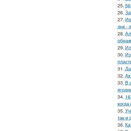
25.
56
26.
За
27.
Ир
днк -
28.
Ал
обнаж
29.
Ил
30.
Из
пласт
31.
Да
32.
Ак
33.
В 
ягоди
34.
16
когда
35.
Уч
так и 
36.
Ка