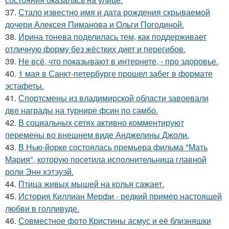
37.
Стало известно имя и дата рождения скрываемой
дочери Алексея Пиманова и Ольги Погодиной.
38.
Ирина тонева поделилась тем, как поддерживает
отличную форму без жёстких диет и перегибов.
39.
Не всё, что показывают в интернете, - про здоровье.
40.
1 мая в Санкт-петербурге прошел забег в формате
эстафеты.
41.
Спортсмены из владимирской области завоевали
две награды на турнире фсин по самбо.
42.
В социальных сетях активно комментируют
перемены во внешнем виде Анджелины Джоли.
43.
В Нью-йорке состоялась премьера фильма "Мать
Мария", которую посетила исполнительница главной
роли Энн хэтэуэй.
44.
Птица живых мышей на колья сажает.
45.
История Киллиан Мерфи - редкий пример настоящей
любви в голливуде.
46.
Совместное фото Кристины асмус и её близняшки