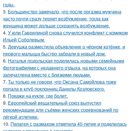
годы.
3.
Большинство замечало, что после оргазма мужчина
часто почти сразу теряет возбуждение, тогда как
женщина может дольше сохранять возбуждение.
4.
У юли Гаврилиной снова случился конфликт с комиком
Ильей Соболевым.
5.
Девушка разместила объявление о чёрном котёнке, и
первого малыша быстро забрали в новый дом.
6.
Наталья подольская поделилась новыми семейными
фотографиями с недавнего отдыха, на которых она
запечатлена вместе с близкими людьми.
7.
Ты только не говори, что Оксана Самойлова тоже
попала в клуб поклонниц Данилы Козловского.
8.
Покажи на кукле, где болит.
9.
Европейский вещательный союз выпустил
рекомендации для съёмки женских соревнований по
лёгкой атлетике.
10.
Пелагея с размахом отметила 40-летие и поделилась
кадрами с праздника в соцсетях.