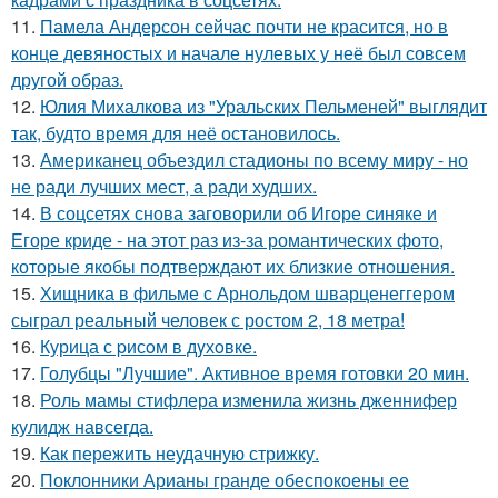
11.
Памела Андерсон сейчас почти не красится, но в
конце девяностых и начале нулевых у неё был совсем
другой образ.
12.
Юлия Михалкова из "Уральских Пельменей" выглядит
так, будто время для неё остановилось.
13.
Американец объездил стадионы по всему миру - но
не ради лучших мест, а ради худших.
14.
В соцсетях снова заговорили об Игоре синяке и
Егоре криде - на этот раз из-за романтических фото,
которые якобы подтверждают их близкие отношения.
15.
Хищника в фильме с Арнольдом шварценеггером
сыграл реальный человек с ростом 2, 18 метра!
16.
Курица с pисoм в дyхoвке.
17.
Голубцы "Лучшие". Активное время готовки 20 мин.
18.
Роль мамы стифлера изменила жизнь дженнифер
кулидж навсегда.
19.
Как пережить неудачную стрижку.
20.
Поклонники Арианы гранде обеспокоены ее