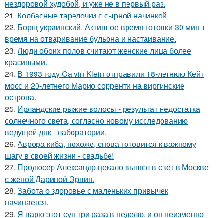
нездоровой худобой, и уже не в первый раз.
21.
Колбасные тарелочки с сырной начинкой.
22.
Борщ украинский. Активное время готовки 30 мин +
время на отваривание бульона и настаивание.
23.
Люди обоих полов считают женские лица более
красивыми.
24.
В 1993 году Calvin Klein отправили 18-летнюю Кейт
мосс и 20-летнего Марио сорренти на виргинские
острова.
25.
Ирландские рыжие волосы - результат недостатка
солнечного света, согласно новому исследованию
ведущей днк - лаборатории.
26.
Аврора киба, похоже, снова готовится к важному
шагу в своей жизни - свадьбе!
27.
Продюсер Александр цекало вышел в свет в Москве
с женой Дариной Эрвин.
28.
Забота о здоровье с маленьких привычек
начинается.
29.
Я варю этот суп три раза в неделю, и он неизменно