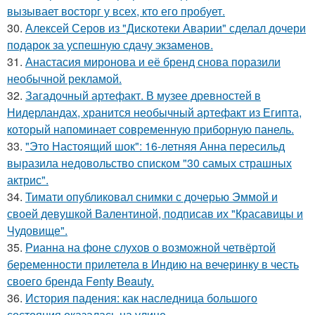
вызывает восторг у всех, кто его пробует.
30.
Алексей Серов из "Дискотеки Аварии" сделал дочери
подарок за успешную сдачу экзаменов.
31.
Анастасия миронова и её бренд снова поразили
необычной рекламой.
32.
Загадочный артефакт. В музее древностей в
Нидерландах, хранится необычный артефакт из Египта,
который напоминает современную приборную панель.
33.
"Это Настоящий шок": 16-летняя Анна пересильд
выразила недовольство списком "30 самых страшных
актрис".
34.
Тимати опубликовал снимки с дочерью Эммой и
своей девушкой Валентиной, подписав их "Красавицы и
Чудовище".
35.
Рианна на фоне слухов о возможной четвёртой
беременности прилетела в Индию на вечеринку в честь
своего бренда Fenty Beauty.
36.
История падения: как наследница большого
состояния оказалась на улице.