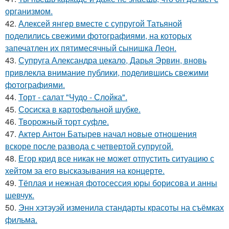
организмом.
42.
Алексей янгер вместе с супругой Татьяной
поделились свежими фотографиями, на которых
запечатлен их пятимесячный сынишка Леон.
43.
Супруга Александра цекало, Дарья Эрвин, вновь
привлекла внимание публики, поделившись свежими
фотографиями.
44.
Торт - салат "Чудо - Слойка".
45.
Сосиска в картофельной шубке.
46.
Творожный торт суфле.
47.
Актер Антон Батырев начал новые отношения
вскоре после развода с четвертой супругой.
48.
Егор крид все никак не может отпустить ситуацию с
хейтом за его высказывания на концерте.
49.
Тёплая и нежная фотосессия юры борисова и анны
шевчук.
50.
Энн хэтэуэй изменила стандарты красоты на съёмках
фильма.