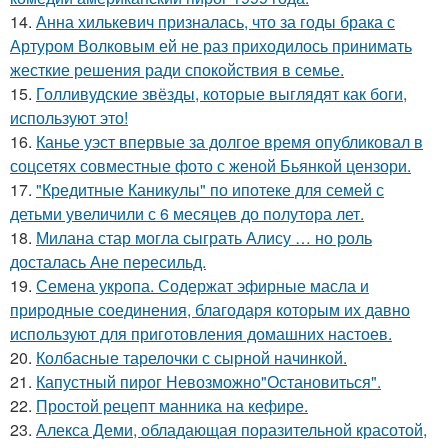
14.
Анна хилькевич призналась, что за годы брака с
Артуром Волковым ей не раз приходилось принимать
жесткие решения ради спокойствия в семье.
15.
Голливудские звёзды, которые выглядят как боги,
используют это!
16.
Канье уэст впервые за долгое время опубликовал в
соцсетях совместные фото с женой Бьянкой цензори.
17.
"Кредитные Каникулы" по ипотеке для семей с
детьми увеличили с 6 месяцев до полутора лет.
18.
Милана стар могла сыграть Алису … но роль
досталась Ане пересильд.
19.
Семена укропа. Содержат эфирные масла и
природные соединения, благодаря которым их давно
используют для приготовления домашних настоев.
20.
Колбасные тарелочки с сырной начинкой.
21.
Капустный пирог Невозможно"Остановиться".
22.
Простой рецепт манника на кефире.
23.
Алекса Деми, обладающая поразительной красотой,