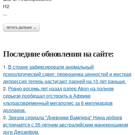
H2
```
читать дальше →
Последние обновления на сайте:
1.
В стране зафиксировали аномальный
психологический сдвиг: переоценка ценностей и жесткая
депрессия теперь настигают парней на 10 лет раньше.
2.
Ровно восемь лет назад рэпер Akon на полном
серьезе пообещал отстроить в Африке
ультрасовременный мегаполис за 6 миллиардов
долларов.
3.
Звeздa сериала "Дневники Вампира" Нина добрев
встречается с 35-летним австралийским манекенщиком
дуги Джозефом.