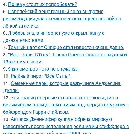
4.
Почему стоит их попробовать?
5.
Европейский вещательный союз выпустил
рекомендации для съёмки женских соревнований по
лёгкой атлетике.
6.
Любовь зла, а интернет уже открыл папку с
доказательствами.
7.
Темный цвет от Clinique стал известен очень давно.
8.
"Рост Вани 175 см": Елена Ваенга снялась с мужем и
13-летним сыном.
9.
9 километров - это не опечатка!
10.
Рыбный пирог "Все Сыты".
11.
Семейные пары, которые разрушила Анджелина
Джоли.
12.
Зои кравиц впервые вышла в свет с кольцом на
безымянном пальце, тем самым подтвердив помолвку с
бойфрендом Гарри стайлсом.
13.
Актриса Дженнифер кулидж обрела мировую
известность после исполнения роли мамы стиффлера в
комедии американский пирог 1999 года.