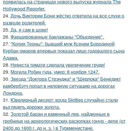
появилась на страницах нового выпуска журнала The
Hollywood Reporter.
24.
Дочь Виктории Бони жёстко ответила на все слухи о
разводе родителей.
25.
Да, я сам в шоке!
26.
Фаршированные баклажаны "Объедение".
27.
"Копия Теоны": бывший муж Ксении Бородиной
Курбан омаров впервые показал лицо годовалого сына
Адама.
28.
Невеста тимати сделала увеличение груди!
29.
Могила Робин гуда, умер: 8 ноября 1247.
30.
Звезда "Доктора Стрэнджа" и "Шерлока" Бенедикт
камбербэтч попал в неловкую ситуацию на дорогах
Лондона.
31.
Ювелирный десерт: когда Skittles случайно стали
выглядеть дороже золота.
32.
Золотой баран и каменный лев, найденные в
гробнице на археологических раскопках гонур - депе (от
2400 до 1600 г. до н. э. ) в Туркменистане.