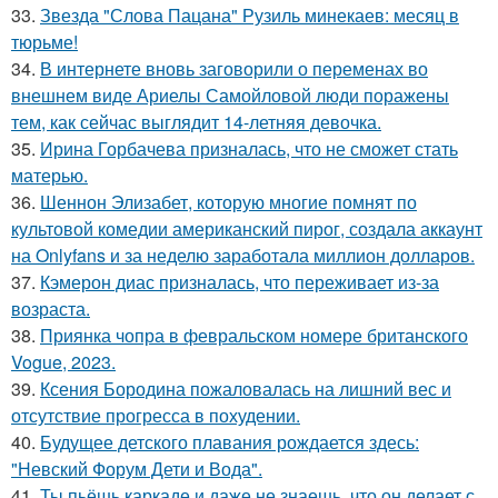
33.
Звезда "Слова Пацана" Рузиль минекаев: месяц в
тюрьме!
34.
В интернете вновь заговорили о переменах во
внешнем виде Ариелы Самойловой люди поражены
тем, как сейчас выглядит 14-летняя девочка.
35.
Ирина Горбачева призналась, что не сможет стать
матерью.
36.
Шеннон Элизабет, которую многие помнят по
культовой комедии американский пирог, создала аккаунт
на Onlyfans и за неделю заработала миллион долларов.
37.
Кэмерон диас призналась, что переживает из-за
возраста.
38.
Приянка чопра в февральском номере британского
Vogue, 2023.
39.
Ксения Бородина пожаловалась на лишний вес и
отсутствие прогресса в похудении.
40.
Будущее детского плавания рождается здесь:
"Невский Форум Дети и Вода".
41.
Ты пьёшь каркаде и даже не знаешь, что он делает с