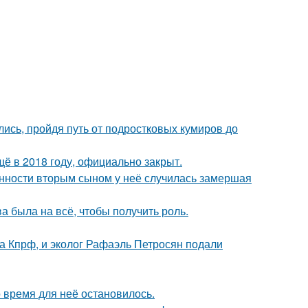
ись, пройдя путь от подростковых кумиров до
ё в 2018 году, официально закрыт.
енности вторым сыном у неё случилась замершая
а была на всё, чтобы получить роль.
ма Кпрф, и эколог Рафаэль Петросян подали
 время для неё остановилось.