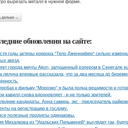
тро вырезать металл в нужной форме.
ь дальше →
ледние обновления на сайте:
стя годы актеры хоррора "Тело Дженнифер" сильно изменил
ых звезд.
ект города мечты Akon, запущенный рэпером в Сенегале ещ
а лилуна впервые рассказала, что за два месяца до берем
енность.
пробах к фильму "Морозко" я была полна решимости и готов
ри кавилл снова вдохновляет - и не только зрителей.
ледние кандидаты. Анна саминь, экс - председатель райко
енты на регистрацию в госдуму.
все полезные продукты одинаковы.
я Михалкова из "Уральских Пельменей" выглядит так, будто