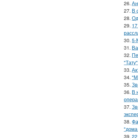
26.
Ан
27.
В 
28.
Од
29.
17
рассл
30.
5-
31.
Ва
32.
Пе
"Тату"
33.
Ак
34.
"М
35.
Зв
36.
В 
опера
37.
Зв
экспе
38.
Фа
"дома
39.
22