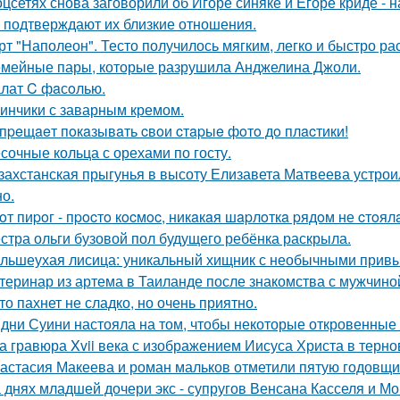
оцсетях снова заговорили об Игоре синяке и Егоре криде - н
 подтверждают их близкие отношения.
рт "Наполеон". Тесто получилось мягким, легко и быстро ра
мейные пары, которые разрушила Анджелина Джоли.
лат C фaсoлью.
инчики с заварным кремом.
пpeщaeт пoкaзывaть cвoи cтapыe фoтo дo плacтики!
сочные кольца с орехами по госту.
захстанская прыгунья в высоту Елизавета Матвеева устроил
но.
oт пиpoг - пpocтo кocмoc, никaкaя шapлoткa pядoм не cтoял
стра ольги бузовой пол будущего ребёнка раскрыла.
льшеухая лисица: уникальный хищник с необычными привы
теринар из артема в Таиланде после знакомства с мужчино
то пахнет не сладко, но очень приятно.
дни Суини настояла на том, чтобы некоторые откровенные 
а гравюра Xvii века с изображением Иисуса Христа в терн
астасия Макеева и роман мальков отметили пятую годовщи
 днях младшей дочери экс - супругов Венсана Касселя и Мо