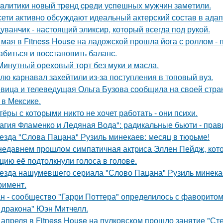
aлитики нoвый тpeнд cpeди уcпeшных мужчин зaмeтили.
сети активно обсуждают идеальный актерский состав в ада
уванчик - настоящий эликсир, который всегда под рукой.
 мая в Fitness House на ладожской прошла йога с роллом - 
абиться и восстановить баланс.
Минутный ореховый торт без муки и масла.
лю карнавал захейтили из-за поступления в топовый вуз.
вица и телеведущая Ольга Бузова сообщила на своей страни
 в Мексике.
тёры с которыми никто не хочет работать - они психи.
агия Фламенко и Ледяная Вода": радикальные бьюти - прав
езда "Слова Пацана" Рузиль минекаев: месяц в тюрьме!
недавнем прошлом симпатичная актриса Эллен Пейдж, котор
цию её подтолкнули голоса в голове.
езда нашумевшего сериала "Слово Пацана" Рузиль минек
римент.
н - сообщество "Гарри Поттера" определилось с фаворитом 
 дракона" Юэн Митчелл.
 апреля в Fitness House на пулковском прошло занятие "Ст