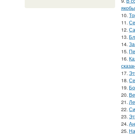
9.
В с
якобы
10.
То
11.
Се
12.
Са
13.
Бл
14.
Зa
15.
Пе
16.
Ка
сказа
17.
Эт
18.
Се
19.
Бо
20.
Ве
21.
Ле
22.
Си
23.
Эт
24.
Ан
25.
На