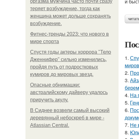
и быс
оргазма мужчина часто почти сразу
теряет возбуждение, тогда как
женщина может дольше сохранять
читат
возбуждение.
Фитнес-тренды 2023: что нового в
Пос
мире спорта
Спустя годы актеры хоррора "Тело
1.
Спу
Дженнифер" сильно изменились,
миров
пройдя путь от подростковых
2.
Про
кумиров до мировых звезд.
3.
Айз
Опасные обнимашки:
берем
австралийскому дайверу удалось
4.
На 
приручить акулу.
5.
Ген
6.
Пос
В Сиднее возвели самый высокий
докум
деревянный небоскреб в мире -
7.
Не 
Atlassian Central.
8.
Юли