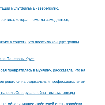
птации мультфильма - звереполис.
практика, которая помогла замедлиться,
чке в соцсети, что посетила концерт группы
ила Пенелопы Крус.
ая превратилась в мужчину, рассказала, что на
аев решился на радикальный профессиональный
на роль Северуса снейпа - им стал звезда
еп+", объединившее любителей степ - аэробики.