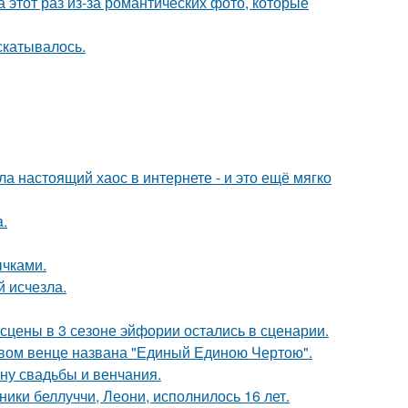
а этот раз из-за романтических фото, которые
скатывалось.
а настоящий хаос в интернете - и это ещё мягко
a.
чками.
й исчезла.
сцены в 3 сезоне эйфории остались в сценарии.
овом венце названа "Единый Единою Чертою".
ну свадьбы и венчания.
ники беллуччи, Леони, исполнилось 16 лет.