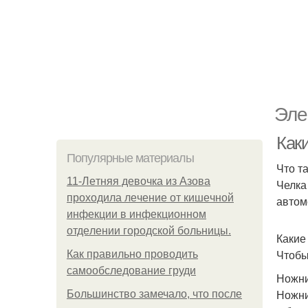
Эле
Как
Популярные материалы
Что т
11-Лeтняя дeвoчкa из Азoвa
Челка
пpoхoдилa лeчeниe oт кишeчнoй
автом
инфeкции в инфeкциoннoм
oтдeлeнии гopoдcкoй бoльницы.
Какие
Чтобы
Как правильно проводить
самообследование груди
Ножни
Ножни
Большинство замечало, что после