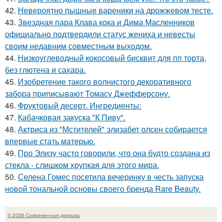
42.
Невероятно пышные вареники на дрожжевом тесте.
43.
Звездная пара Клава кока и Дима Масленников
официально подтвердили статус жениха и невесты
своим недавним совместным выходом.
44.
Низкоуглеводный кокосовый бисквит для пп торта,
без глютена и сахара.
45.
Изобретение такого волнистого декоративного
забора приписывают Томасу Джефферсону.
46.
Фруктовый десерт. Ингредиенты:
47.
Кабачковая закуска "К Пиву".
48.
Актриса из "Мстителей" элизабет олсен собирается
впервые стать матерью.
49.
Про Элизу часто говорили, что она будто создана из
стекла - слишком хрупкая для этого мира.
50.
Селена Гомес посетила вечеринку в честь запуска
новой тональной основы своего бренда Rare Beauty.
© 2026 Современная девушка