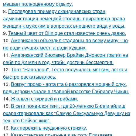
мешает полноценному отдыху.
8.
Последовав примеру скандинавских стран,
администрация немецкой столицы приравняла права
женщин к мужским в вопросах внешнего вида у воды.
9.
Темный цвет от Clinique стал известен очень давно.
10.
Американец объездил стадионы по всему миру - но
не ради лучших мест, а ради худших.
11.
Американский биохакер Брайан Джонсон тратил на
себя по $2 млн в год, чтобы достичь бессмертия.
12.
Торт "Наполеон". Тесто получилось мягким, легко и
быстро раскатывалось.
13.
Вокруг промо - арта гта 6 разгорелся мощный слух,
ведь игроки узнали в главной красотке Габриэлу Чикин.
14.
Жюльен с курицей и грибами.
15.
В сети появился твит, где 23-летнюю Билли айлиш
охарактеризовали как "Самую Сексуальную Девушку из
тех, кто Сейчас жив".
16.
Как пережить неудачную стрижку.
17.
Казахстанская прыгунья в высоту Елизавета