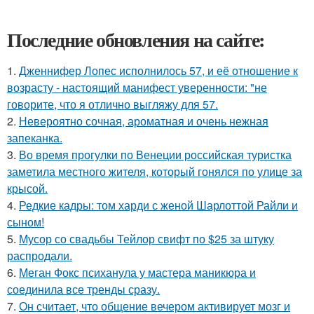
Последние обновления на сайте:
1.
Дженнифер Лопес исполнилось 57, и её отношение к
возрасту - настоящий манифест уверенности: "не
говорите, что я отлично выгляжу для 57.
2.
Невероятно сочная, ароматная и очень нежная
запеканка.
3.
Во время прогулки по Венеции российская туристка
заметила местного жителя, который гонялся по улице за
крысой.
4.
Редкие кадры: том харди с женой Шарлоттой Райли и
сыном!
5.
Мусор со свадьбы Тейлор свифт по $25 за штуку
распродали.
6.
Меган Фокс психанула у мастера маникюра и
соединила все тренды сразу.
7.
Он считает, что общение вечером активирует мозг и