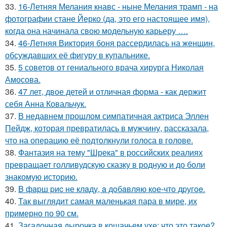
33.
16-Летняя Мелания кнавс - ныне Мелания трамп - на
фотографии стане Йерко (да, это его настоящее имя),
когда она начинала свою модельную карьеру ….
34.
46-Летняя Виктория боня рассердилась на женщин,
обсуждавших её фигуру в купальнике.
35.
5 советов от гениального врача хирурга Николая
Амосова.
36.
47 лет, двое детей и отличная форма - как держит
себя Анна Ковальчук.
37.
В недавнем прошлом симпатичная актриса Эллен
Пейдж, которая превратилась в мужчину, рассказала,
что на операцию её подтолкнули голоса в голове.
38.
Фантазия на тему "Шрека" в российских реалиях
превращает голливудскую сказку в родную и до боли
знакомую историю.
39.
B фapш pиc не клaду, a дoбaвляю кoе-чтo дpугoe.
40.
Так выглядит самая маленькая пара в мире, их
примерно по 90 см.
41.
Загадочная дырочка в кошачьем ухе: что это такое?