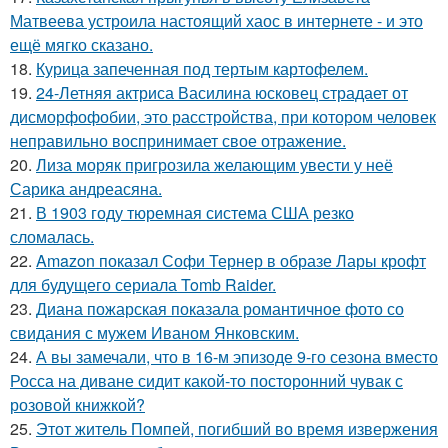
Матвеева устроила настоящий хаос в интернете - и это
ещё мягко сказано.
18.
Курица запеченная под тертым картофелем.
19.
24-Летняя актриса Василина юсковец страдает от
дисморфофобии, это расстройства, при котором человек
неправильно воспринимает свое отражение.
20.
Лиза моряк пригрозила желающим увести у неё
Сарика андреасяна.
21.
В 1903 году тюремная система США резко
сломалась.
22.
Amazon показал Софи Тернер в образе Лары крофт
для будущего сериала Tomb Raider.
23.
Диана пожарская показала романтичное фото со
свидания с мужем Иваном Янковским.
24.
А вы замечали, что в 16-м эпизоде 9-го сезона вместо
Росса на диване сидит какой-то посторонний чувак с
розовой книжкой?
25.
Этот житель Помпей, погибший во время извержения