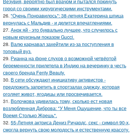
Везувия, вероятно был врачом и пытался покинуть
город со своими хирургическими инструментами.
26.
"Очень Понравилось": 38-летняя Екатерина шпица
вернулась с Мальдив - и делится впечатлениями.
27.
Анок яй - это буквально лучшее, что случилось с
новым круизным показом Gucci.
28.
Валю карнавал захейтили из-за поступления в
топовый вуз.
29.
Рианна на фоне слухов о возможной четвёртой
беременности прилетела в Индию на вечеринку в честь
своего бренда Fenty Beauty.
30.
В сети обсуждают инициативу активистов -
предложить запретить в спортзалах одежду, которая
оголяет живот, ягодицы или просвечивается.
31.
Волочкова удивилась тому, сколько ест новая
возлюбленная Диброва: "У Меня Ощущение, что ты все
Время Столько Жрешь".
32.
55-Летняя актриса Дениз Ричардс, секс - символ 90-х,
смогла вернуть свою молодость и естественную красоту.