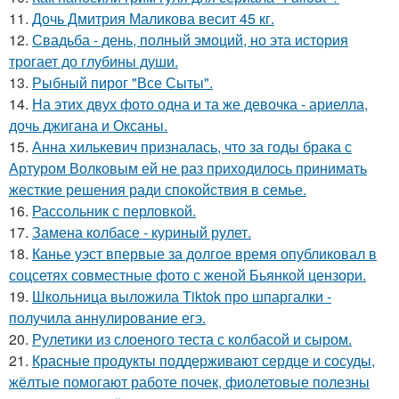
11.
Дочь Дмитрия Маликова весит 45 кг.
12.
Свадьба - день, полный эмоций, но эта история
трогает до глубины души.
13.
Рыбный пирог "Все Сыты".
14.
На этих двух фото одна и та же девочка - ариелла,
дочь джигана и Оксаны.
15.
Анна хилькевич призналась, что за годы брака с
Артуром Волковым ей не раз приходилось принимать
жесткие решения ради спокойствия в семье.
16.
Рассольник с перловкой.
17.
Замена колбасе - куриный рулет.
18.
Канье уэст впервые за долгое время опубликовал в
соцсетях совместные фото с женой Бьянкой цензори.
19.
Школьница выложила Tiktok про шпаргалки -
получила аннулирование егэ.
20.
Рулетики из слоеного теста с колбасой и сыром.
21.
Красные продукты поддерживают сердце и сосуды,
жёлтые помогают работе почек, фиолетовые полезны