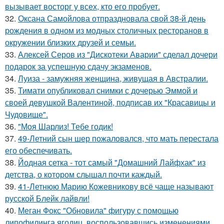
вызывает восторг у всех, кто его пробует.
32.
Оксана Самойлова отпраздновала свой 38-й день
рождения в одном из модных столичных ресторанов в
окружении близких друзей и семьи.
33.
Алексей Серов из "Дискотеки Аварии" сделал дочери
подарок за успешную сдачу экзаменов.
34.
Луиза - замужняя женщина, живущая в Австралии.
35.
Тимати опубликовал снимки с дочерью Эммой и
своей девушкой Валентиной, подписав их "Красавицы и
Чудовище".
36.
"Моя Шарлиз! Тебе годик!
37.
49-Летний сын шер пожаловался, что мать перестала
его обеспечивать.
38.
Йодная сетка - тот самый "Домашний Лайфхак" из
детства, о котором слышал почти каждый.
39.
41-Летнюю Марию Кожевникову всё чаще называют
русской Блейк лайвли!
40.
Меган Фокс "Обновила" фигуру с помощью
липофилинга ягодиц, воспользовавшись изменениями