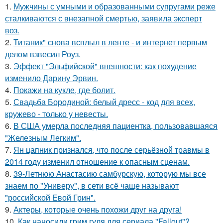
1.
Мужчины с умными и образованными супругами реже
сталкиваются с внезапной смертью, заявила эксперт
воз.
2.
Титаник" снова всплыл в ленте - и интернет первым
делом взвесил Роуз.
3.
Эффект "Эльфийской" внешности: как похудение
изменило Дарину Эрвин.
4.
Покажи на кукле, где болит.
5.
Свадьба Бородиной: белый дресс - код для всех,
кружево - только у невесты.
6.
В США умерла последняя пациентка, пользовавшаяся
"Железным Легким".
7.
Ян цапник признался, что после серьёзной травмы в
2014 году изменил отношение к опасным сценам.
8.
39-Летнюю Анастасию самбурскую, которую мы все
знаем по "Универу", в сети всё чаще называют
"российской Евой Грин".
9.
Актеры, которые очень похожи друг на друга!
10.
Как наносили грим гуля для сериала "Fallout"?