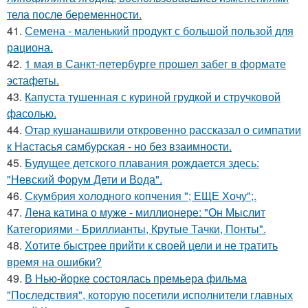
тела после беременности.
41.
Семена - маленький продукт с большой пользой для
рациона.
42.
1 мая в Санкт-петербурге прошел забег в формате
эстафеты.
43.
Капуста тушенная с куриной грудкой и стручковой
фасолью.
44.
Отар кушанашвили откровенно рассказал о симпатии
к Настасья самбурская - но без взаимности.
45.
Будущее детского плавания рождается здесь:
"Невский Форум Дети и Вода".
46.
Скумбрия холодного копчения "; ЕЩЕ Хочу";.
47.
Лена катина о муже - миллионере: "Он Мыслит
Категориями - Бриллианты, Крутые Тачки, Понты".
48.
Хотите быстрее прийти к своей цели и не тратить
время на ошибки?
49.
В Нью-йорке состоялась премьера фильма
"Последствия", которую посетили исполнители главных