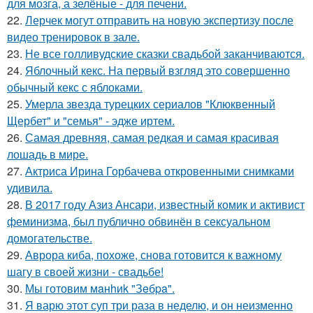
для мозга, а зелёные - для печени.
22.
Лерчек могут отправить на новую экспертизу после
видео тренировок в зале.
23.
Не все голливудские сказки свадьбой заканчиваются.
24.
Яблочный кекс. На первый взгляд это совершенно
обычный кекс с яблоками.
25.
Умерла звезда турецких сериалов "Клюквенный
Щербет" и "семья" - эдже иртем.
26.
Самая древняя, самая редкая и самая красивая
лошадь в мире.
27.
Актриса Ирина Горбачева откровенными снимками
удивила.
28.
В 2017 году Азиз Ансари, известный комик и активист
феминизма, был публично обвинён в сексуальном
домогательстве.
29.
Аврора киба, похоже, снова готовится к важному
шагу в своей жизни - свадьбе!
30.
Мы готовим мaнhиk "Зeбpa".
31.
Я варю этот суп три раза в неделю, и он неизменно