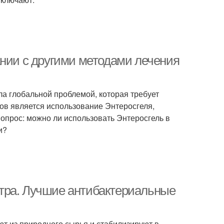
ании с другими методами лечения
а глобальной проблемой, которая требует
ов является использование Энтеросгеля,
опрос: можно ли использовать Энтеросгель в
и?
тра. Лучшие антибактериальные
т из природного сырья и стабилизируют в