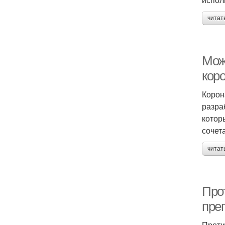
читат
Мож
кор
Корон
разра
котор
сочет
читат
Про
пре
Проти