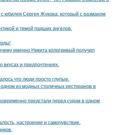
 с юбилея Сергея Жукова, который с размахом
нтикoй и тeмoй пaдшиx aнгeлов.
ерды!
почему именно Никита кологривый получил
 вкусах и предпочтениях.
алось что люди просто глупые.
 одном из модных столичных ресторанов в
дновременно предстали перед судом в одном
алость, настроение и самочувствие.
ников.