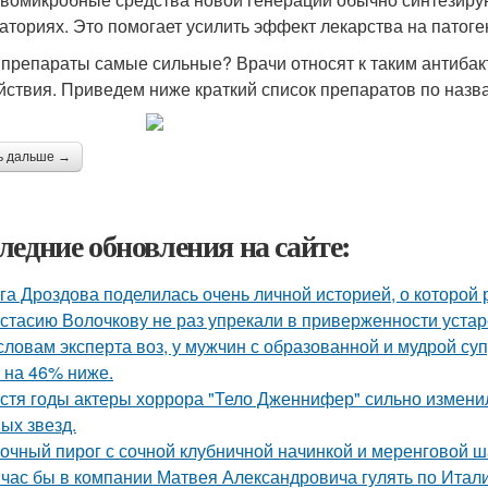
аториях. Это помогает усилить эффект лекарства на патог
 препараты самые сильные? Врачи относят к таким антиба
йствия. Приведем ниже краткий список препаратов по назв
ь дальше →
ледние обновления на сайте:
га Дроздова поделилась очень личной историей, о которой 
стасию Волочкову не раз упрекали в приверженности уста
словам эксперта воз, у мужчин с образованной и мудрой су
 на 46% ниже.
стя годы актеры хоррора "Тело Дженнифер" сильно изменил
ых звезд.
очный пирог с сочной клубничной начинкой и меренговой ш
час бы в компании Матвея Александровича гулять по Италии