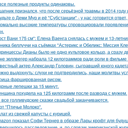
все полезные продукты одинаковы.
цапник признался, что после серьёзной травмы в 2014 год
удьте о Деми Мур и её "Субстанции" - у нас готовится отве
омально высокие температуры спровоцировали проявление
н.
ост Вани 175 см": Елена Ваенга снялась с мужем и 13-летн
ника беллуччи на съёмках "Астерикс и Обеликс: Миссия Клео
принцессы Дианы было не одно культовое кольцо, а сразу д
не зеллвегер набрала 12 килограммов ради роли в фильме
вестный актер Александр Головин, сыгравший юного кадет
жно выдохнуть: слухи не подтвердились, наши молитвы у
рица фаршированная рисом.
рные лепешки за 15 минут.
нщина похудела на 125 килограмм после развода с мужем.
 все голливудские сказки свадьбой заканчиваются.
рт "Птичье Молоко".
лат из свежей капусты с курицей.
azon показал Софи Тернер в образе Лары крофт для будущ
вершилось расследование, и, по словам американской журн