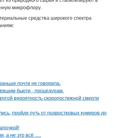
енную микрофлору.
ктериальные средства широкого спектра
аниям:
раньше почти не говорила.
ревшим бьюти - процедурам.
пругой вероятность скоропостижной смерти
ись, пройдя путь от подростковых кумиров до
апочкой!
, а не это всё ….