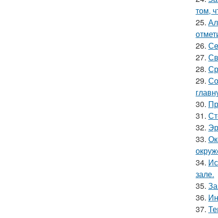
том, 
25.
Ал
отмет
26.
Сe
27.
Св
28.
Ср
29.
Со
главн
30.
Пр
31.
Ст
32.
Эр
33.
Ок
окруж
34.
Ис
зале.
35.
За
36.
Ин
37.
Те