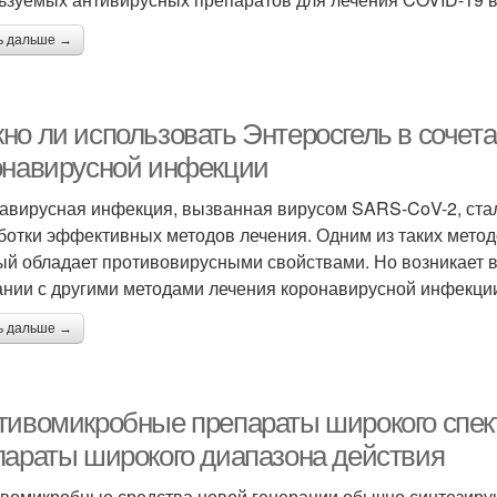
ь дальше →
но ли использовать Энтеросгель в сочет
онавирусной инфекции
авирусная инфекция, вызванная вирусом SARS-CoV-2, стал
ботки эффективных методов лечения. Одним из таких метод
ый обладает противовирусными свойствами. Но возникает в
ании с другими методами лечения коронавирусной инфекци
ь дальше →
тивомикробные препараты широкого спек
параты широкого диапазона действия
вомикробные средства новой генерации обычно синтезирую