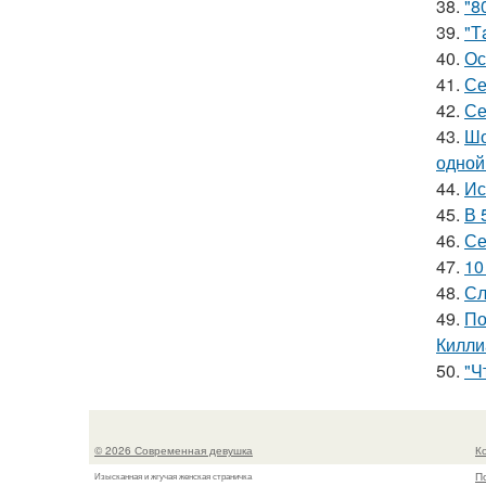
38.
"8
39.
"Т
40.
Ос
41.
Се
42.
Се
43.
Шо
одной
44.
Ис
45.
В 
46.
Се
47.
10
48.
Сл
49.
По
Килли
50.
"Ч
© 2026 Современная девушка
К
П
Изысканная и жгучая женская страничка