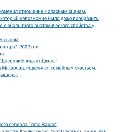
у изменил отношение к опасным сценам.
т, который невозможно было даже вообразить.
 любопытного анатомического свойства у
им сыном.
патра", 2002 год.
ва.
 "Дневник Бриджит Джонс".
а Макарова, поделился семейным счастьем.
слышаны.
его сериала Tomb Raider.
алистки Кэндис оуэнс, "нет Никаких Сомнений в