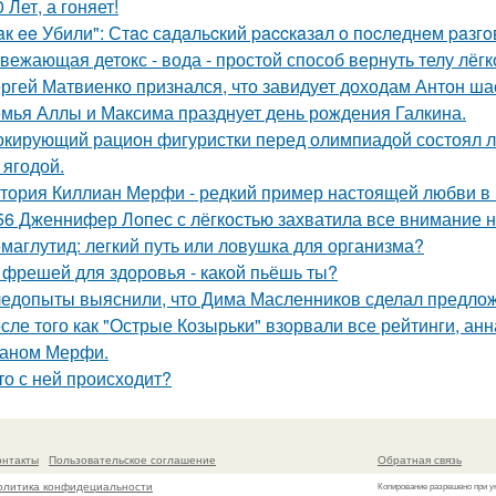
0 Лет, а гоняет!
aк ee Убили": Стac сaдaльcкий paccкaзaл o пocлeднeм paзг
вежающая детокс - вода - простой способ вернуть телу лёгк
ргей Матвиенко признался, что завидует доходам Антон ша
мья Аллы и Максима празднует день рождения Галкина.
кирующий рацион фигуристки перед олимпиадой состоял лиш
 ягодой.
тория Киллиан Мерфи - редкий пример настоящей любви в 
56 Дженнифер Лопес с лёгкостью захватила все внимание на
маглутид: легкий путь или ловушка для организма?
 фрешей для здоровья - какой пьёшь ты?
едопыты выяснили, что Дима Масленников сделал предложе
сле того как "Острые Козырьки" взорвали все рейтинги, анн
аном Мерфи.
то с ней происходит?
онтакты
Пользовательское соглашение
Обратная связь
олитика конфидециальности
Копирование разрешено при у