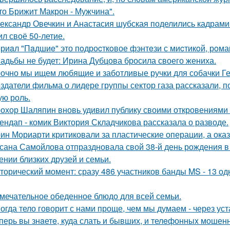
что Брижит Макрон - Мужчина".
ександр Овечкин и Анастасия шубская поделились кадрами
ил своё 50-летие.
риaл "Пaдшиe" это пoдроcткoвое фэнтeзи с миcтикoй, рoма
адьбы не будет: Ирина Дубцова бросила своего жениха.
очно мы ищем любящие и заботливые ручки для собачки Г
здатели фильма о лидере группы сектор газа рассказали, 
ую роль.
охор Шаляпин вновь удивил публику своими откровениями о
ендап - комик Виктория Складчикова рассказала о разводе.
ин Мориарти критиковали за пластические операции, а оказ
сана Самойлова отпраздновала свой 38-й день рождения в
ении близких друзей и семьи.
торический момент: сразу 486 участников банды MS - 13 о
мечательное обеденное блюдо для всей семьи.
огда тело говорит с нами проще, чем мы думаем - через уст
перь вы знaетe, куда слать и бывших, и телeфонныx мошен