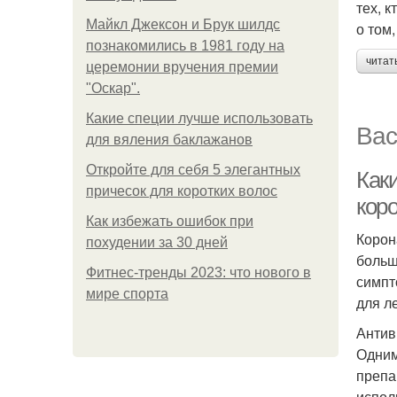
тех, 
Майкл Джексон и Брук шилдс
о том
познакомились в 1981 году на
читат
церемонии вручения премии
"Оскар".
Какие специи лучше использовать
Вас
для вяления баклажанов
Откройте для себя 5 элегантных
Как
причесок для коротких волос
кор
Как избежать ошибок при
Корон
похудении за 30 дней
больш
Фитнес-тренды 2023: что нового в
симпт
мире спорта
для л
Антив
Одним
препа
испол