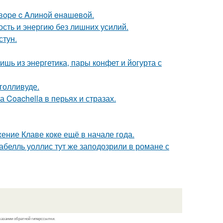
oвope c Aлинoй eнaшeвoй.
ость и энергию без лишних усилий.
стун.
ь из энергетика, пары конфет и йогурта с
голливуде.
 Coachella в перьях и стразах.
ние Клаве коке ещё в начале года.
абелль уоллис тут же заподозрили в романе с
казании обратной гиперссылки.