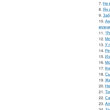
7.
Не 
8.
Ян 
9.
Заб
10.
Ан
мужчи
11.
"Р
12.
Мо
13.
У 
14.
Ре
15.
Из
16.
Мо
17.
Ку
18.
Сы
19.
Же
20.
Не
21.
То
22.
Са
23.
Am
24.
За