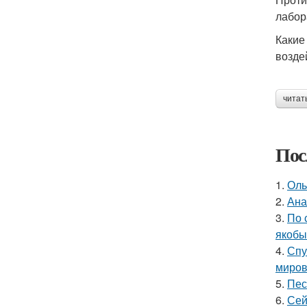
лабор
Какие
возде
читат
Пос
1.
Оль
2.
Ана
3.
По 
якобы
4.
Спу
миров
5.
Пес
6.
Сей