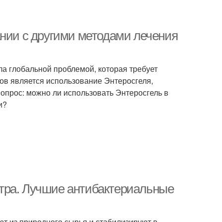
ании с другими методами лечения
а глобальной проблемой, которая требует
ов является использование Энтеросгеля,
опрос: можно ли использовать Энтеросгель в
и?
тра. Лучшие антибактериальные
т из природного сырья и стабилизируют в