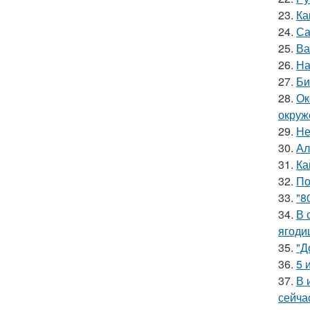
23.
Ка
24.
Са
25.
Ва
26.
На
27.
Би
28.
Ок
окруж
29.
Не
30.
Ал
31.
Ка
32.
По
33.
"8
34.
В 
ягоди
35.
"Д
36.
5 
37.
В 
сейча