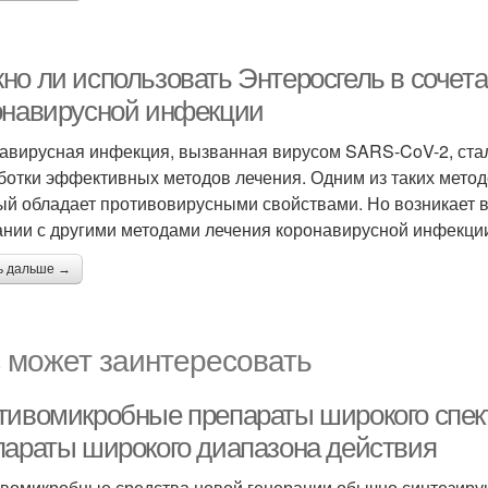
но ли использовать Энтеросгель в сочет
онавирусной инфекции
авирусная инфекция, вызванная вирусом SARS-CoV-2, стал
ботки эффективных методов лечения. Одним из таких метод
ый обладает противовирусными свойствами. Но возникает в
ании с другими методами лечения коронавирусной инфекци
ь дальше →
 может заинтересовать
тивомикробные препараты широкого спек
параты широкого диапазона действия
вомикробные средства новой генерации обычно синтезирую