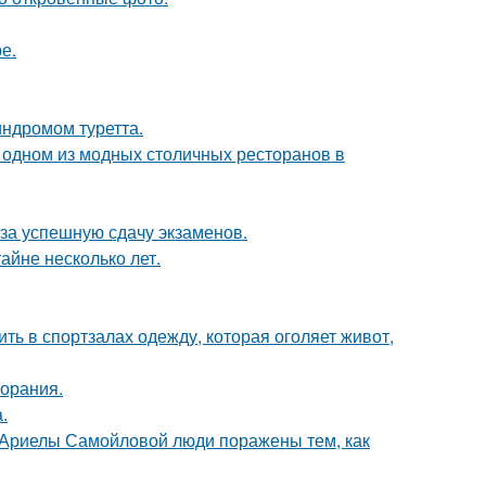
е.
индромом туретта.
 одном из модных столичных ресторанов в
 за успешную сдачу экзаменов.
айне несколько лет.
ть в спортзалах одежду, которая оголяет живот,
горания.
.
 Ариелы Самойловой люди поражены тем, как