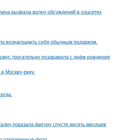
лина вызвала волну обсуждений в соцсетях
ила вознаградить себя обычным подарком.
асмус трогательно поздравила с днём рождения
 в Москву-реку.
егда.
Галич показала фигуру спустя десять месяцев
о откровенные фото.