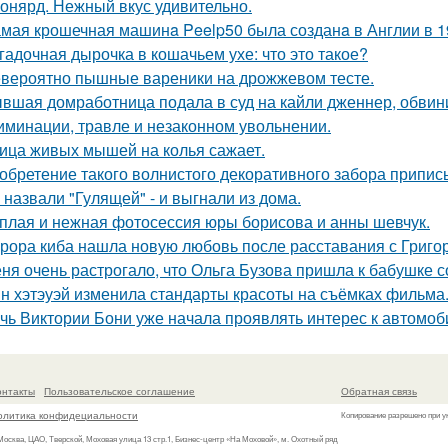
онярд. Нежный вкус удивительно.
мая крошечная машинa Peelp50 была созданa в Англии в 19
гадочная дырочка в кошачьем ухе: что это такое?
вероятно пышные вареники на дрожжевом тесте.
вшая домработница подала в суд на кайли дженнер, обвини
иминации, травле и незаконном увольнении.
ица живых мышей на колья сажает.
обретение такого волнистого декоративного забора прип
 назвали "Гулящей" - и выгнали из дома.
плая и нежная фотосессия юры борисова и анны шевчук.
рора киба нашла новую любовь после расставания с Григо
ня очень растрогало, что Ольга Бузова пришла к бабушке с
н хэтэуэй изменила стандарты красоты на съёмках фильма
чь Виктории Бони уже начала проявлять интерес к автомо
онтакты
Пользовательское соглашение
Обратная связь
олитика конфидециальности
Копирование разрешено при у
 Москва, ЦАО, Тверской, Моховая улица 13 стр.1, Бизнес-центр «На Моховой», м. Охотный ряд