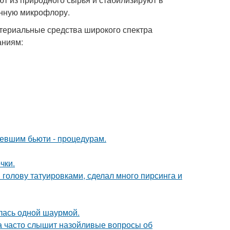
енную микрофлору.
ктериальные средства широкого спектра
аниям:
ревшим бьюти - процедурам.
чки.
 голову татуировками, сделал много пирсинга и
лась одной шаурмой.
 часто слышит назойливые вопросы об