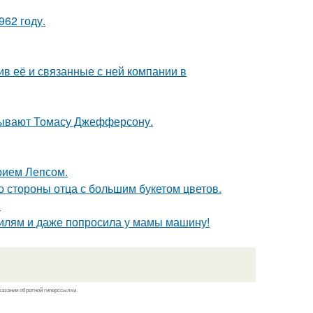
62 году.
в её и связанные с ней компании в
исывают Томасу Джефферсону.
рием Лепсом.
о стороны отца с большим букетом цветов.
.
билям и даже попросила у мамы машину!
казании обратной гиперссылки.