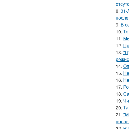
отсутс
8.
31-
после
9.
В с
10.
То
11.
Ми
12.
Пр
13.
"П
режис
14.
Оп
15.
Не
16.
Не
17.
Ро
18.
Са
19.
Чи
20.
Та
21.
"М
после
22.
Ру