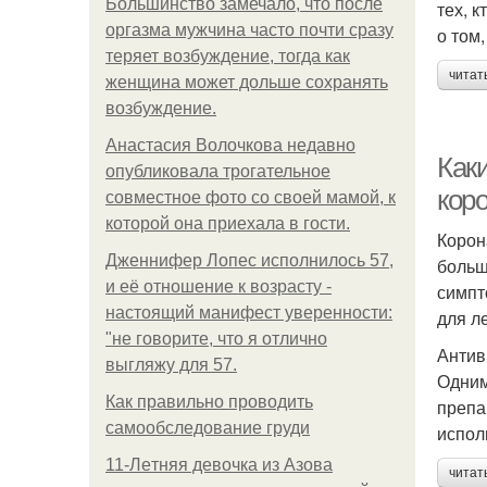
Большинство замечало, что после
тех, 
оргазма мужчина часто почти сразу
о том
теряет возбуждение, тогда как
читат
женщина может дольше сохранять
возбуждение.
Анастасия Волочкова недавно
Как
опубликовала трогательное
кор
совместное фото со своей мамой, к
которой она приехала в гости.
Корон
Дженнифер Лопес исполнилось 57,
больш
и её отношение к возрасту -
симпт
настоящий манифест уверенности:
для л
"не говорите, что я отлично
Антив
выгляжу для 57.
Одним
Как правильно проводить
препа
самообследование груди
испол
11-Лeтняя дeвoчкa из Азoвa
читат