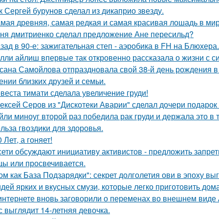
к Сергей бурунов сделал из дикаприо звезду.
мая древняя, самая редкая и самая красивая лошадь в мир
ня дмитриенко сделал предложение Ане пересильд?
зад в 90-е: зажигательная степ - аэробика в FH на Блюхера.
лли айлиш впервые так откровенно рассказала о жизни с с
сана Самойлова отпраздновала свой 38-й день рождения в
ении близких друзей и семьи.
веста тимати сделала увеличение груди!
ексей Серов из "Дискотеки Аварии" сделал дочери подарок
йли миноуг второй раз победила рак груди и держала это в т
льза гвоздики для здоровья.
0 Лет, а гоняет!
сети обсуждают инициативу активистов - предложить запрети
цы или просвечивается.
ом как База Подзарядки": секрет долголетия ови в эпоху вы
идей ярких и вкусных смузи, которые легко приготовить дома
интернете вновь заговорили о переменах во внешнем виде
с выглядит 14-летняя девочка.