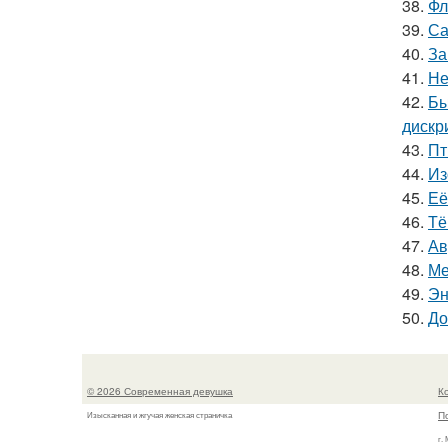
38.
Фл
39.
Са
40.
За
41.
Не
42.
Бы
дискр
43.
Пт
44.
Из
45.
Её
46.
Тё
47.
Ав
48.
Ме
49.
Эн
50.
До
© 2026 Современная девушка
К
П
Изысканная и жгучая женская страничка
г.