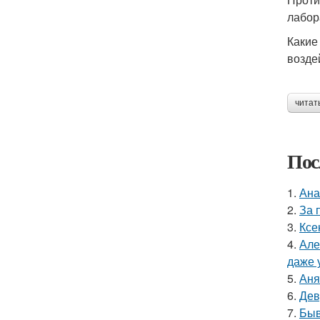
лабор
Какие
возде
читат
Пос
1.
Ана
2.
За 
3.
Ксе
4.
Але
даже 
5.
Аня
6.
Дев
7.
Быв