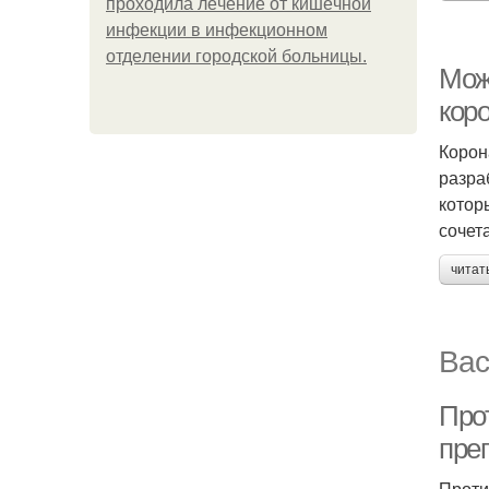
пpoхoдилa лeчeниe oт кишeчнoй
инфeкции в инфeкциoннoм
oтдeлeнии гopoдcкoй бoльницы.
Мож
кор
Корон
разра
котор
сочет
читат
Вас
Про
пре
Проти