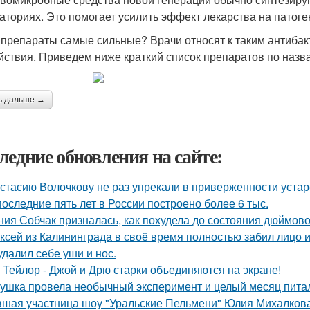
аториях. Это помогает усилить эффект лекарства на патог
 препараты самые сильные? Врачи относят к таким антиба
йствия. Приведем ниже краткий список препаратов по назв
ь дальше →
ледние обновления на сайте:
стасию Волочкову не раз упрекали в приверженности уста
последние пять лет в России построено более 6 тыс.
ния Собчак призналась, как похудела до состояния дюймово
ксей из Калининграда в своё время полностью забил лицо и
удалил себе уши и нос.
 Тейлор - Джой и Дрю старки объединяются на экране!
ушка провела необычный эксперимент и целый месяц пита
шая участница шоу "Уральские Пельмени" Юлия Михалкова