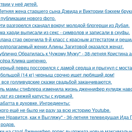
твии у неё детей.
Летняя жена старшего сына Дэвида и Виктории бэкхем брук
 публикации нового фото.
ети разгорелся скандал вокруг молодой блогерши из Дубая.
ма харди выписали из секс - символов и записали в скуфы.
лана стар окончила 9-й класс с красным аттестатом и реш
едполагаемый жених Алины Загитовой оказался женат.
ублично Обратилась к Чужому Мужу" - 38-летняя Кристина 
сёра Клима шипенко.
ерный певец поссорился с дамой сердца и прыгнул с моста
большой (14 кг) черныш срочно ищет любящий дом!
 все голливудские сказки свадьбой заканчиваются.
ль мамы стифлера изменила жизнь дженнифер кулидж навс
лат из свежей капусты с курицей.
абатта в духовке. Ингредиенты:
кого ещё не было ни разу за всю историю Youtube.
не Нравится, как я Выгляжу" - 36-летняя телеведущая Ида 
 родов.
ки на стол! Дженнифер лопес выложила новые максимальн