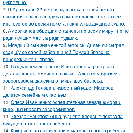
буквально.
7.
В Аргентине 22-летняя курсантка лётной школы
самостоятельно посадила самолёт после того, как её
инструктор во время полёта покинул воздушное судно.
8.
Американец объездил стадионы по всему миру - но не
ради лучших мест, а ради худших.
9.
Младший сын знаменитой актрисы Дилан ли сыграл
свадьбу со своей избранницей Паулой брасс на
побережье сен - тропе.
10.
В недавнем интервью Ирина тонева раскрыла
детали своего семейного союза с Алексеем брижей -
хореографом, далеким от мира шоу-бизнеса.
11.
Александр Головин, известный кадет Макаров,
делится семейным счастьем!
12.
Олеся Иванченко: ослепительная звезда юмора и
кино, чья красота завораживает.
13.
Звезда "Ранеток" Анна руднева впервые показала
будущего отца своего ребёнка.
14.
Кокорин с возлюбленной и матерью своего ребенка