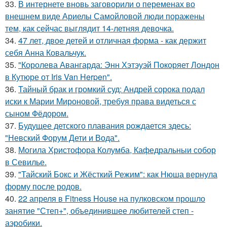
33.
В интернете вновь заговорили о переменах во
внешнем виде Ариелы Самойловой люди поражены
тем, как сейчас выглядит 14-летняя девочка.
34.
47 лет, двое детей и отличная форма - как держит
себя Анна Ковальчук.
35.
"Королева Авангарда: Энн Хэтэуэй Покоряет Лондон
в Кутюре от Iris Van Herpen".
36.
Тайный брак и громкий суд: Андрей сорока подал
иски к Марии Мироновой, требуя права видеться с
сыном Фёдором.
37.
Будущее детского плавания рождается здесь:
"Невский Форум Дети и Вода".
38.
Могила Христофора Колумба, Кафедральныи собор
в Севилье.
39.
"Тайский Бокс и Жёсткий Режим": как Нюша вернула
форму после родов.
40.
22 апреля в Fitness House на пулковском прошло
занятие "Степ+", объединившее любителей степ -
аэробики.