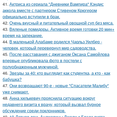
41.
Актриса из сериала "Дневники Вампира" Кэндис
аккола вместе с партнером Стивеном Крюгером
официально вступили в брак.
42.
Очень вкусный и питательный овощной суп без мяса.
43.
Вяленые помидоры. Активное время готовки 20 мин+
время на запекание.
44.
В маленькой Алабаме родился Чарльз Уилбер -
человек, который перевернул мир садоводства.
45.
После расставания с джиганом Оксана Самойлова
впервые опубликовала фото в постели с
полуобнаженным мужчиной.
46.
Звезды за 40: кто выглядит как студентка, а кто - как
бабушка?
47.
Они возвращают 90-е - новые "Спасатели Малибу"
уже снимают.
48.
Анна хилькевич прояснила ситуацию вокруг
недавнего визита к врачу, который вызвал бурное
обсуждение среди поклонников.
49.
19-Летняя дочь Анджелины Джоли и Брэда питта