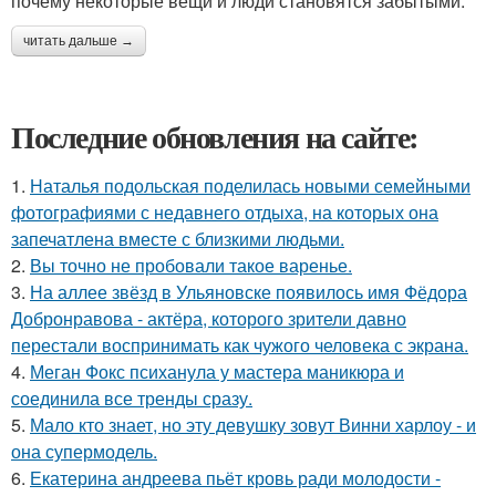
почему некоторые вещи и люди становятся забытыми.
читать дальше →
Последние обновления на сайте:
1.
Наталья подольская поделилась новыми семейными
фотографиями с недавнего отдыха, на которых она
запечатлена вместе с близкими людьми.
2.
Вы точно не пробовали такое варенье.
3.
На аллее звёзд в Ульяновске появилось имя Фёдора
Добронравова - актёра, которого зрители давно
перестали воспринимать как чужого человека с экрана.
4.
Меган Фокс психанула у мастера маникюра и
соединила все тренды сразу.
5.
Мало кто знает, но эту девушку зовут Винни харлоу - и
она супермодель.
6.
Екатерина андреева пьёт кровь ради молодости -