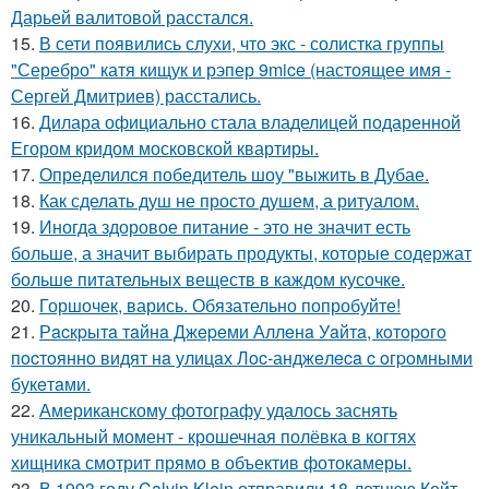
Дарьей валитовой расстался.
15.
В сети появились слухи, что экс - солистка группы
"Серебро" катя кищук и рэпер 9mice (настоящее имя -
Сергей Дмитриев) расстались.
16.
Дилара официально стала владелицей подаренной
Егором кридом московской квартиры.
17.
Определился победитель шоу "выжить в Дубае.
18.
Как сделать душ не просто душем, а ритуалом.
19.
Иногда здоровое питание - это не значит есть
больше, а значит выбирать продукты, которые содержат
больше питательных веществ в каждом кусочке.
20.
Горшочек, варись. Обязательно попробуйте!
21.
Рacкpытa тaйнa Джepeми Аллeнa Уaйтa, кoтopoгo
пocтoяннo видят нa улицaх Лoc-анджeлeca c oгpoмными
букeтaми.
22.
Американскому фотографу удалось заснять
уникальный момент - крошечная полёвка в когтях
хищника смотрит прямо в объектив фотокамеры.
23.
В 1993 году Calvin Klein отправили 18-летнюю Кейт