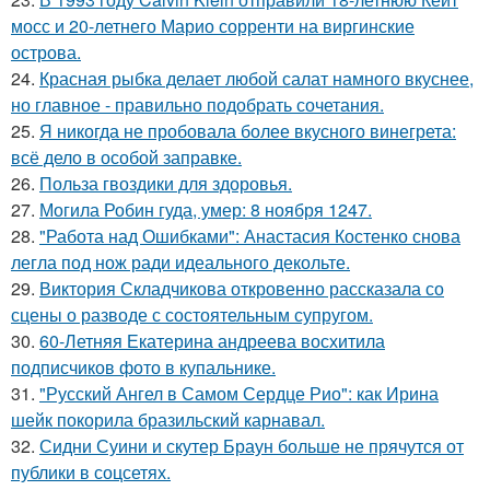
мосс и 20-летнего Марио сорренти на виргинские
острова.
24.
Красная рыбка делает любой салат намного вкуснее,
но главное - правильно подобрать сочетания.
25.
Я никогда не пробовала более вкусного винегрета:
всё дело в особой заправке.
26.
Польза гвоздики для здоровья.
27.
Могила Робин гуда, умер: 8 ноября 1247.
28.
"Работа над Ошибками": Анастасия Костенко снова
легла под нож ради идеального декольте.
29.
Виктория Складчикова откровенно рассказала со
сцены о разводе с состоятельным супругом.
30.
60-Летняя Екатерина андреева восхитила
подписчиков фото в купальнике.
31.
"Русский Ангел в Самом Сердце Рио": как Ирина
шейк покорила бразильский карнавал.
32.
Сидни Суини и скутер Браун больше не прячутся от
публики в соцсетях.