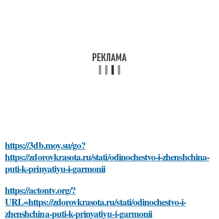
https://3db.moy.su/go?
https://zdorovkrasota.ru/stati/odinochestvo-i-zhenshchina-
puti-k-prinyatiyu-i-garmonii
https://actontv.org/?
URL=https://zdorovkrasota.ru/stati/odinochestvo-i-
zhenshchina-puti-k-prinyatiyu-i-garmonii