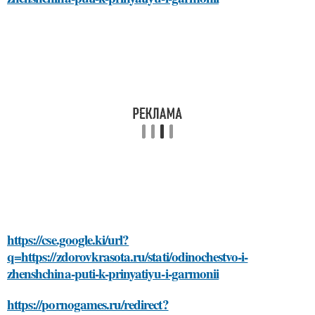
https://cse.google.ki/url?
q=https://zdorovkrasota.ru/stati/odinochestvo-i-
zhenshchina-puti-k-prinyatiyu-i-garmonii
https://pornogames.ru/redirect?