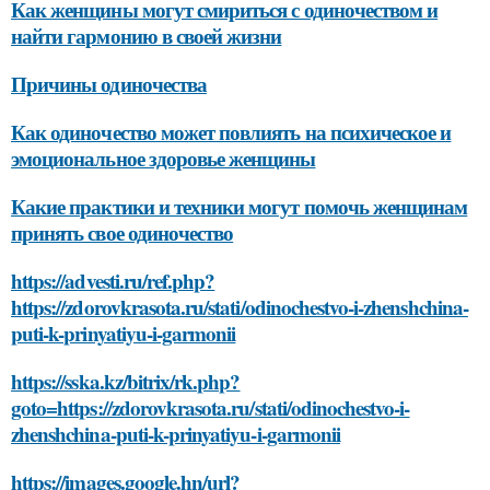
Как женщины могут смириться с одиночеством и
найти гармонию в своей жизни
Причины одиночества
Как одиночество может повлиять на психическое и
эмоциональное здоровье женщины
Какие практики и техники могут помочь женщинам
принять свое одиночество
https://advesti.ru/ref.php?
https://zdorovkrasota.ru/stati/odinochestvo-i-zhenshchina-
puti-k-prinyatiyu-i-garmonii
https://sska.kz/bitrix/rk.php?
goto=https://zdorovkrasota.ru/stati/odinochestvo-i-
zhenshchina-puti-k-prinyatiyu-i-garmonii
https://images.google.hn/url?