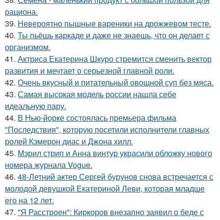
рациона.
39.
Невероятно пышные вареники на дрожжевом тесте.
40.
Ты пьёшь каркаде и даже не знаешь, что он делает с
организмом.
41.
Актриса Екатерина Шкуро стремится сменить вектор
развития и мечтает о серьезной главной роли.
42.
Очень вкусный и питательный овощной суп без мяса.
43.
Самая высокая модель россии нашла себе
идеальную пару.
44.
В Нью-йорке состоялась премьера фильма
"Последствия", которую посетили исполнители главных
ролей Кэмерон диас и Джона хилл.
45.
Мэрил стрип и Анна винтур украсили обложку нового
номера журнала Vogue.
46.
48-Летний актер Сергей бурунов снова встречается с
молодой девушкой Екатериной Леви, которая младше
его на 12 лет.
47.
"Я Расстроен": Киркоров внезапно заявил о беде с