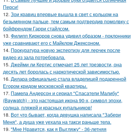
Перси!
12.
Зои кравиц впервые вышла в свет с кольцом на
безымянном пальце, тем самым подтвердив помолвку с
бойфрендом Гарри стайлсом.
13.
Филипп Киркоров снова удивил образом - поклонники
уже сравнивают его с Майклом Джексоном.
14.
Прокуратура новую экспертизу для лерчек после
видео из зала потребовала.
15.
Джейми ли Кертис отмечает 25 лет трезвости, она
десять лет боролась с наркотической зависимостью.
16.
Дилара официально стала владелицей подаренной
Егором кридом московской квартиры.
17.
Памела Андерсон и сериал "Спасатели Малибу"
(Baywatch) - это настоящая икона 90-х, символ эпохи,
солнца, пляжей и красных купальников!
18.
Вот что бывает, когда девушка написала "Забери
Меня", а душа уже уехала на такси раньше тела.
19.
"Мне Нравится, как я Выгляжу" - 36-летняя