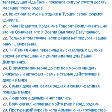
телеведущая Ида Галич показала фигуру спустя десять
месяцев после родов.
20.
Кристина асмус на отдыхе в Турции своей формой
удивила.
21.
"Мне Нравится, Когда мне Говорят Комплименты, но
это не Означает, что я Всегда Выгляжу Безупречно".
22.
Только в том случае, если рядом нет хирурга - зашей
рану … муравьем.
23.
17-Летняя Анна пересильд высказалась о шумихе
вокруг ее отношений с 20-летним певцом Ваней
Дмитриенко.
24.
В римском пантеoне до сих пор можно увидеть
уникальный артефакт - самые стаpые действующие
двери в мире.
25.
Самая древняя, самая редкая и самая красивая
лошадь в мире.
26.
Люди уже а дельфин нет сдались.
27.
Врач сказал коллегам: мойте руки перед родами.
28.
Протурецкий курс Никола Армению как государство