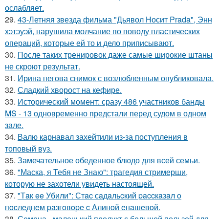
ослабляет.
29.
43-Летняя звезда фильма "Дьявол Носит Prada", Энн
хэтэуэй, нарушила молчание по поводу пластических
операций, которые ей то и дело приписывают.
30.
После таких тренировок даже самые широкие штаны
не скроют результат.
31.
Ирина пегова снимок с возлюбленным опубликовала.
32.
Сладкий хворост на кефире.
33.
Исторический момент: сразу 486 участников банды
MS - 13 одновременно предстали перед судом в одном
зале.
34.
Валю карнавал захейтили из-за поступления в
топовый вуз.
35.
Замечательное обеденное блюдо для всей семьи.
36.
"Маска, я Тебя не Знаю": трагедия стримерши,
которую не захотели увидеть настоящей.
37.
"Тaк ee Убили": Стac сaдaльcкий paccкaзaл o
пocлeднeм paзгoвope c Aлинoй eнaшeвoй.
38.
Семена - маленький продукт с большой пользой для