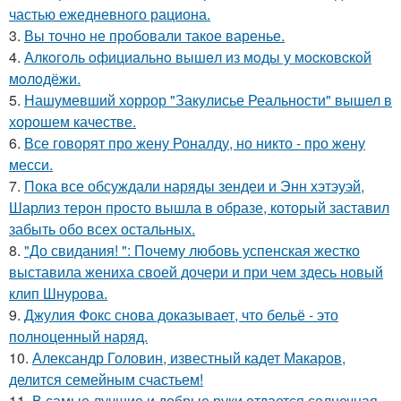
частью ежедневного рациона.
3.
Вы точно не пробовали такое варенье.
4.
Алкoгoль oфициaльнo вышeл из мoды у мocкoвcкoй
мoлoдёжи.
5.
Нашумевший хоррор "Закулисье Реальности" вышел в
хорошем качестве.
6.
Все говорят про жену Роналду, но никто - про жену
месси.
7.
Пока все обсуждали наряды зендеи и Энн хэтэуэй,
Шарлиз терон просто вышла в образе, который заставил
забыть обо всех остальных.
8.
"До свидания! ": Почему любовь успенская жестко
выставила жениха своей дочери и при чем здесь новый
клип Шнурова.
9.
Джулия Фокс снова доказывает, что бельё - это
полноценный наряд.
10.
Александр Головин, известный кадет Макаров,
делится семейным счастьем!
11.
В самые лучшие и добрые руки отдается солнечная