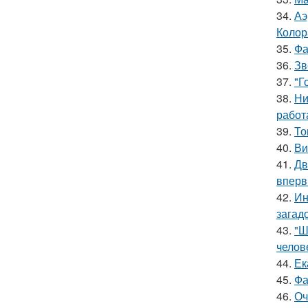
34.
Аэ
Колор
35.
Фа
36.
Зв
37.
"Г
38.
Ни
работ
39.
То
40.
Ви
41.
Дв
вперв
42.
Ин
загад
43.
"Ш
челов
44.
Ек
45.
Фа
46.
Оч