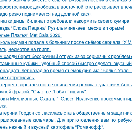
рофотоснимок дикобpaза в восточной юте раскрывает впеч
адо резко поднимается над долиной касл.
натки димы билана потребовали накормить своего кумира.
езда "Слова Пацана" Рузиль минекаев: месяц в тюрьме!
олые Платья" Met Gala 2026.
коль кидман попала в больницу после съёмок сериала "У М
ать, несмотря на грипп.
м харди берет бессрочный отпуск из-за серьезных проблем 
таминные кубики - удобный способ быстро сделать вкусный
енадцать лет назад во время съёмок фильма "Волк с Уолл -
ые встретились.
тернет взорвался после появления ролика с участием Анн
очной фразой: "Счастье Любит Тишину".
ок и Миллионные Охваты": Олеся Иванченко прокомментиро
ека.
атерина Гордон согласилась стать общественным защитник
ршированные кальмары. Для приготовления вам потребую
ень нежный и вкусный картофель "Романофф".