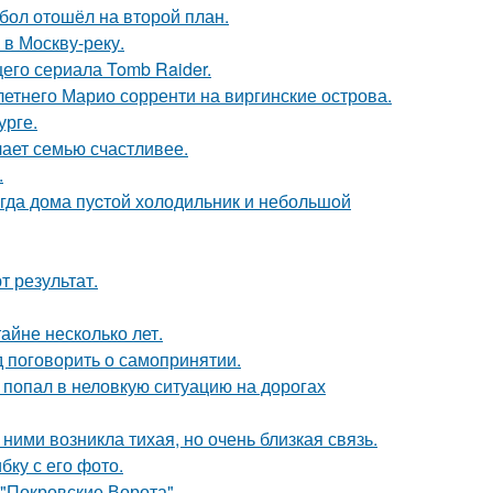
бол отошёл на второй план.
 в Москву-реку.
его сериала Tomb Raider.
-летнего Марио сорренти на виргинские острова.
урге.
лает семью счастливее.
.
огда дома пуcтой холодильник и небольшoй
 результат.
айне несколько лет.
 поговорить о самопринятии.
 попал в неловкую ситуацию на дорогах
ними возникла тихая, но очень близкая связь.
ку с его фото.
 "Покровские Ворота".