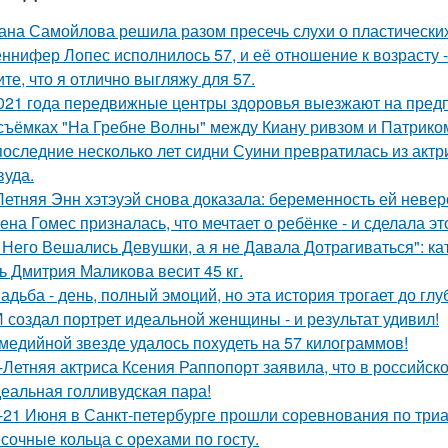
ана Самойлова решила разом пресечь слухи о пластических
ннифер Лопес исполнилось 57, и её отношение к возрасту 
ите, что я отлично выгляжу для 57.
021 года передвижные центры здоровья выезжают на предп
съёмках "На Гребне Волны" между Киану ривзом и Патрико
последние несколько лет сидни Суини превратилась из актр
вуда.
Летняя Энн хэтэуэй снова доказала: беременность ей невер
ена Гомес призналась, что мечтает о ребёнке - и сделала эт
 Него Вешались Девушки, а я не Давала Дотрагиваться": кат
ь Дмитрия Маликова весит 45 кг.
адьба - день, полный эмоций, но эта история трогает до гл
 создал портрет идеальной женщины - и результат удивил!
медийной звезде удалось похудеть на 57 килограммов!
-Летняя актриса Ксения Раппопорт заявила, что в российско
еальная голливудская пара!
-21 Июня в Санкт-петербурге прошли соревнования по триа
сочные кольца с орехами по госту.