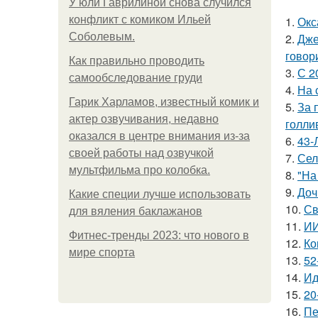
У юли Гаврилиной снова случился
конфликт с комиком Ильей
1.
Окс
Соболевым.
2.
Дже
говор
Как правильно проводить
3.
С 2
самообследование груди
4.
На 
Гарик Харламов, известный комик и
5.
За 
актер озвучивания, недавно
голли
оказался в центре внимания из-за
6.
43-
своей работы над озвучкой
7.
Сел
мультфильма про колобка.
8.
"На
9.
Доч
Какие специи лучше использовать
10.
Св
для вяления баклажанов
11.
ИИ
Фитнес-тренды 2023: что нового в
12.
Ко
мире спорта
13.
52
14.
Ид
15.
20
16.
Пе