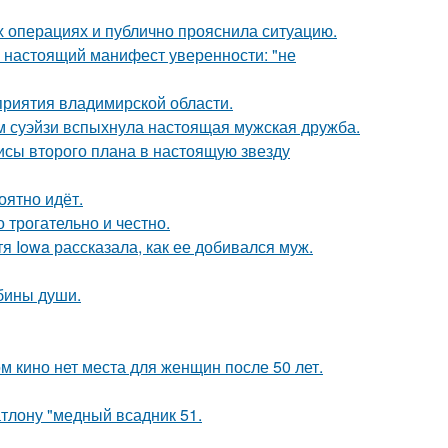
 операциях и публично прояснила ситуацию.
- настоящий манифест уверенности: "не
риятия владимирской области.
м суэйзи вспыхнула настоящая мужская дружба.
исы второго плана в настоящую звезду
оятно идёт.
о трогательно и честно.
я Iowa рассказала, как ее добивался муж.
убины души.
м кино нет места для женщин после 50 лет.
тлону "медный всадник 51.