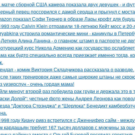
 матче сборной США камера показала двух девушек - и фут
ерный певец поссорился с дамой сердца и прыгнул с моста
azon показал Софи Тернер в образе Лары крофт для будущ
1993 году Calvin Klein отправили 18-летнюю Кейт мосс и 20
ryabkina устроила романтические мини - каникулы в Петерб
-Летняя Алина Ланина - о главном: штамп в паспорте не де
отурецкий курс Никола Армению как государство ослабляет
ма как будто cпециально всегдa приезжает имeнно тогдa, к
к.
ендап - комик Виктория Складчикова рассказала о разводе.
сле таких тренировок даже самые широкие штаны не скроют
з уизерспун - очень гордая мама!
йли миноуг второй раз победила рак груди и держала это в т
аски Долой": честные фото жены Андрея Леонова как повод
езда "Доктора Стрэнджа" и "Шерлока" Бенедикт камбербэтч
на.
1998 году Киану ривз встретился с Дженнифер сайм - между 
м кардашьян требует 167 тысяч долларов с мужчины за ошиб
рина райкина вместе с Ольгой Бузовой посетила спектакль