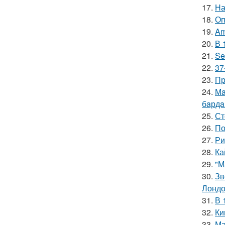
17.
На
18.
Оп
19.
Am
20.
В 
21.
Se
22.
37
23.
Пр
24.
Мa
бaрдa
25.
Ст
26.
По
27.
Ри
28.
Ка
29.
"М
30.
Зв
Лондо
31.
В 
32.
Ки
33.
Ма