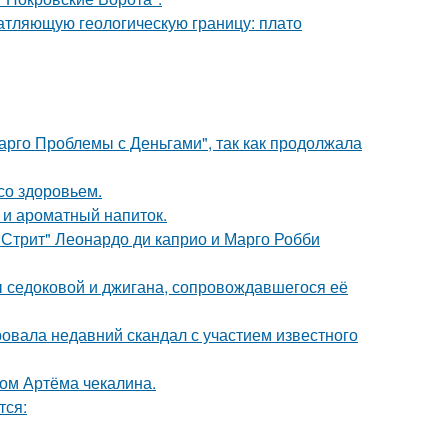
атляющую геологическую границу: плато
арго Проблемы с Деньгами", так как продолжала
со здоровьем.
 и ароматный напиток.
 Стрит" Леонардо ди каприо и Марго Робби
ы седоковой и джигана, сопровождавшегося её
вала недавний скандал с участием известного
ом Артёма чекалина.
тся: