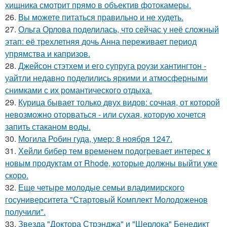
хищника смотрит прямо в объектив фотокамеры.
26.
Вы можете питаться правильно и не худеть.
27.
Ольга Орлова поделилась, что сейчас у неё сложный
этап: её трехлетняя дочь Анна переживает период
упрямства и капризов.
28.
Джейсон стэтхем и его супруга роузи хантингтон -
уайтли недавно поделились яркими и атмосферными
снимками с их романтического отдыха.
29.
Курица бывает только двух видов: сочная, от которой
невозможно оторваться - или сухая, которую хочется
запить стаканом воды.
30.
Могила Робин гуда, умер: 8 ноября 1247.
31.
Хейли бибер тем временем подогревает интерес к
новым продуктам от Rhode, которые должны выйти уже
скоро.
32.
Еще четыре молодые семьи владимирского
госуниверситета "Стартовый Комплект Молодоженов
получили".
33.
Звезда "Доктора Стрэнджа" и "Шерлока" Бенедикт