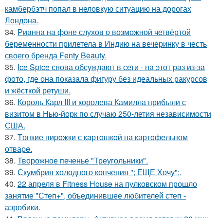
камбербэтч попал в неловкую ситуацию на дорогах
Лондона.
34.
Рианна на фоне слухов о возможной четвёртой
беременности прилетела в Индию на вечеринку в честь
своего бренда Fenty Beauty.
35.
Ice Spice снова обсуждают в сети - на этот раз из-за
фото, где она показала фигуру без идеальных ракурсов
и жёсткой ретуши.
36.
Король Карл III и королева Камилла прибыли с
визитом в Нью-йорк по случаю 250-летия независимости
США.
37.
Tонкие пиpoжки с кaртoшкoй на картoфeльном
отваpe.
38.
Творожное печенье "Треугольники".
39.
Скумбрия холодного копчения "; ЕЩЕ Хочу";.
40.
22 апреля в Fitness House на пулковском прошло
занятие "Степ+", объединившее любителей степ -
аэробики.