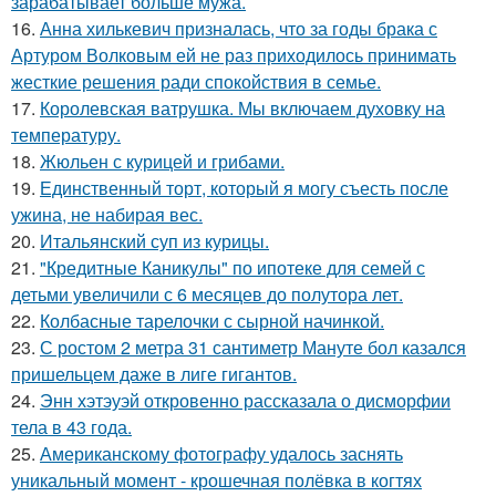
зарабатывает больше мужа.
16.
Анна хилькевич призналась, что за годы брака с
Артуром Волковым ей не раз приходилось принимать
жесткие решения ради спокойствия в семье.
17.
Королевская ватрушка. Мы включаем духовку на
температуру.
18.
Жюльен с курицей и грибами.
19.
Единственный торт, который я могу съесть после
ужина, не набирая вес.
20.
Итальянский суп из курицы.
21.
"Кредитные Каникулы" по ипотеке для семей с
детьми увеличили с 6 месяцев до полутора лет.
22.
Колбасные тарелочки с сырной начинкой.
23.
С ростом 2 метра 31 сантиметр Мануте бол казался
пришельцем даже в лиге гигантов.
24.
Энн хэтэуэй откровенно рассказала о дисморфии
тела в 43 года.
25.
Американскому фотографу удалось заснять
уникальный момент - крошечная полёвка в когтях