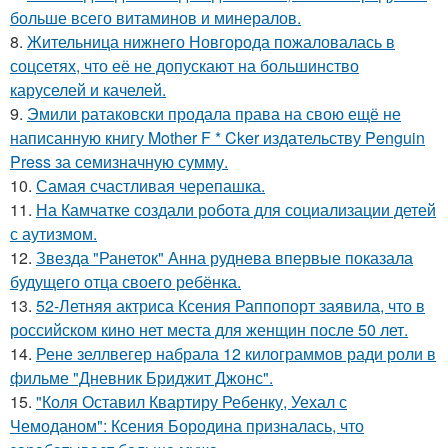
больше всего витаминов и минералов.
8.
Жительница нижнего Новгорода пожаловалась в
соцсетях, что её не допускают на большинство
каруселей и качелей.
9.
Эмили ратаковски продала права на свою ещё не
написанную книгу Mother F * Cker издательству Penguin
Press за семизначную сумму.
10.
Самая счастливая черепашка.
11.
На Камчатке создали робота для социализации детей
с аутизмом.
12.
Звезда "Ранеток" Анна руднева впервые показала
будущего отца своего ребёнка.
13.
52-Летняя актриса Ксения Раппопорт заявила, что в
российском кино нет места для женщин после 50 лет.
14.
Рене зеллвегер набрала 12 килограммов ради роли в
фильме "Дневник Бриджит Джонс".
15.
"Коля Оставил Квартиру Ребенку, Уехал с
Чемоданом": Ксения Бородина призналась, что