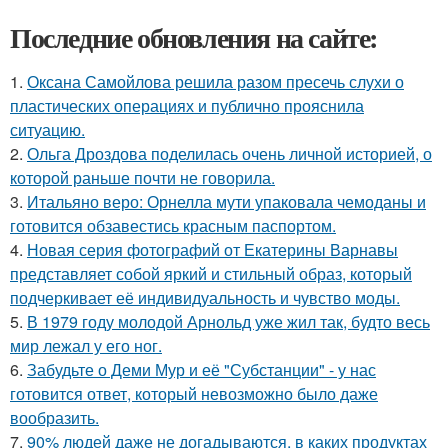
Последние обновления на сайте:
1.
Оксана Самойлова решила разом пресечь слухи о
пластических операциях и публично прояснила
ситуацию.
2.
Ольга Дроздова поделилась очень личной историей, о
которой раньше почти не говорила.
3.
Итальяно веро: Орнелла мути упаковала чемоданы и
готовится обзавестись красным паспортом.
4.
Новая серия фотографий от Екатерины Варнавы
представляет собой яркий и стильный образ, который
подчеркивает её индивидуальность и чувство моды.
5.
В 1979 году молодой Арнольд уже жил так, будто весь
мир лежал у его ног.
6.
Забудьте о Деми Мур и её "Субстанции" - у нас
готовится ответ, который невозможно было даже
вообразить.
7.
90% людей даже не догадываются, в каких продуктах