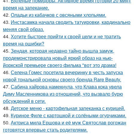
41.
Вяленые помидоры. Активное время готовки 20 мин+
время на запекание.
42.
Оладьи из кабачков с овсяными хлопьями.
43.
Инстасамка начала сводить татуировки, кардинально
меняя свой образ.
44.
Хотите быстрее прийти к своей цели и не тратить
время на ошибки?
45.
Зендая, которая недавно тайно вышла замуж,
продемонстрировала новый яркий образ на нью-
йоркской премьере своего фильма "вот это драма!
46.
Селена Гомес посетила вечеринку в честь запуска
новой тональной основы своего бренда Rare Beauty.
47.
Сабина хайрова намекнула, что Клава кока увела
Диму Масленникова из отношений, что вызвало бурю
обсуждений в сети.
48.
Детское меню - картофельная запеканка с курицей.
49.
Куриное Филе с картошкой и солёными огурчиками.
50.
Актриса мила Ершова и её муж Святослав рогожан
готовятся впервые стать родителями.