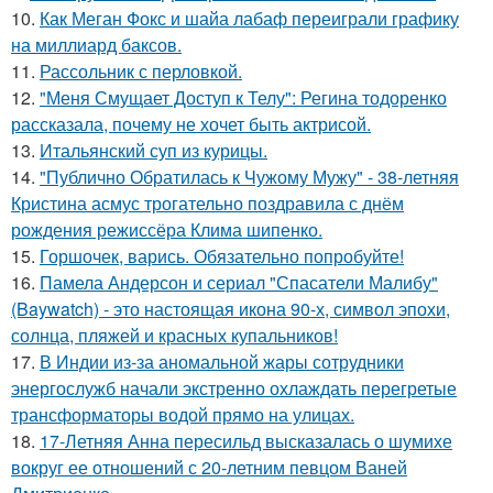
10.
Как Меган Фокс и шайа лабаф переиграли графику
на миллиард баксов.
11.
Рассольник с перловкой.
12.
"Меня Смущает Доступ к Телу": Регина тодоренко
рассказала, почему не хочет быть актрисой.
13.
Итальянский суп из курицы.
14.
"Публично Обратилась к Чужому Мужу" - 38-летняя
Кристина асмус трогательно поздравила с днём
рождения режиссёра Клима шипенко.
15.
Горшочек, варись. Обязательно попробуйте!
16.
Памела Андерсон и сериал "Спасатели Малибу"
(Baywatch) - это настоящая икона 90-х, символ эпохи,
солнца, пляжей и красных купальников!
17.
В Индии из-за аномальной жары сотрудники
энергослужб начали экстренно охлаждать перегретые
трансформаторы водой прямо на улицах.
18.
17-Летняя Анна пересильд высказалась о шумихе
вокруг ее отношений с 20-летним певцом Ваней