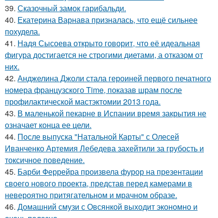
39.
Сказочный замок гарибальди.
40.
Екатерина Варнава призналась, что ещё сильнее
похудела.
41.
Надя Сысоева открыто говорит, что её идеальная
фигура достигается не строгими диетами, а отказом от
них.
42.
Анджелина Джоли стала героиней первого печатного
номера французского Time, показав шрам после
профилактической мастэктомии 2013 года.
43.
В маленькой пекарне в Испании время закрытия не
означает конца ее цели.
44.
После выпуска "Натальной Карты" с Олесей
Иванченко Артемия Лебедева захейтили за грубость и
токсичное поведение.
45.
Барби Феррейра произвела фурор на презентации
своего нового проекта, представ перед камерами в
невероятно притягательном и мрачном образе.
46.
Домашний смузи с Овсянкой выходит экономно и