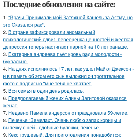
Последние обновления на сайте:
1.
"Врачи Принимали мой Затяжной Кашель за Астму, но
это Оказался рак".
2.
В стране зафиксировали аномальный
психологический сдвиг: переоценка ценностей и жесткая
депрессия теперь настигают парней на 10 лет раньше.
3.
Екатерина андреева пьёт кровь ради молодости -
буквально.
4.
На днях исполнилось 17 лет, как ушел Майкл Джексон -
и в память об этом его сын выложил оч трогательное
фото с подписью "мне тебя не хватает.
5.
Вся семья в один день родилась.
6.
Предполагаемый жених Алины Загитовой оказался
женат.
7.
Недавно Памела андерсон отпраздновала 59-летие.
8.
Печенье "Земелах". Очень люблю запах корицы и
выпечку с ней - сдобные булочки, печенье.
9.
Кекс грушевый. Для приготовления понадобится: