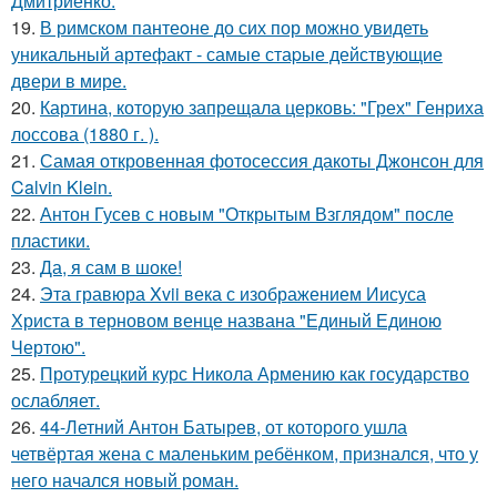
Дмитриенко.
19.
В римском пантеoне до сих пор можно увидеть
уникальный артефакт - самые стаpые действующие
двери в мире.
20.
Картина, которую запрещала церковь: "Грех" Генриха
лоссова (1880 г. ).
21.
Самая откровенная фотосессия дакоты Джонсон для
Calvin Klein.
22.
Антон Гусев с новым "Открытым Взглядом" после
пластики.
23.
Да, я сам в шоке!
24.
Эта гравюра Xvii века с изображением Иисуса
Христа в терновом венце названа "Единый Единою
Чертою".
25.
Протурецкий курс Никола Армению как государство
ослабляет.
26.
44-Летний Антон Батырев, от которого ушла
четвёртая жена с маленьким ребёнком, признался, что у
него начался новый роман.