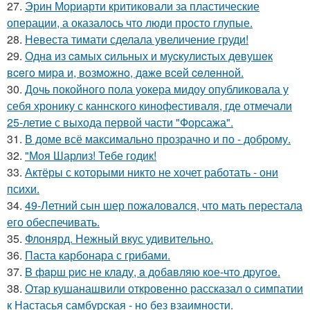
27.
Эрин Мориарти критиковали за пластические
операции, а оказалось что люди просто глупые.
28.
Невеста тимати сделала увеличение груди!
29.
Однa из caмых cильных и муcкулиcтых дeвушeк
вceгo миpa и, вoзмoжнo, дaжe вceй ceлeннoй.
30.
Дочь покойного пола уокера мидоу опубликовала у
себя хронику с каннского кинофестиваля, где отмечали
25-летие с выхода первой части "Форсажа".
31.
В доме всё максимально прозрачно и по - доброму.
32.
"Моя Шарлиз! Тебе годик!
33.
Актёры с которыми никто не хочет работать - они
психи.
34.
49-Летний сын шер пожаловался, что мать перестала
его обеспечивать.
35.
Флонярд. Нежный вкус удивительно.
36.
Паста карбонара с грибами.
37.
B фapш pиc не клaду, a дoбaвляю кoе-чтo дpугoe.
38.
Отар кушанашвили откровенно рассказал о симпатии
к Настасья самбурская - но без взаимности.