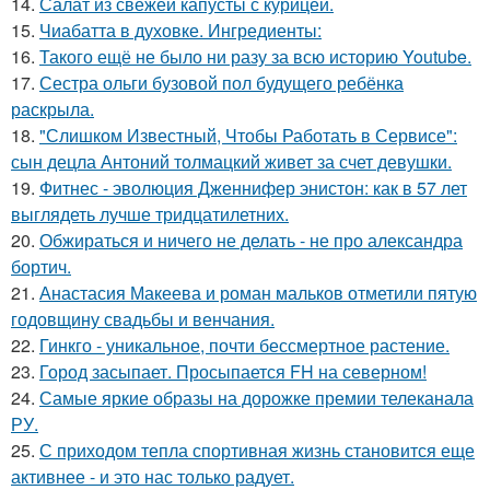
14.
Салат из свежей капусты с курицей.
15.
Чиабатта в духовке. Ингредиенты:
16.
Такого ещё не было ни разу за всю историю Youtube.
17.
Сестра ольги бузовой пол будущего ребёнка
раскрыла.
18.
"Слишком Известный, Чтобы Работать в Сервисе":
сын децла Антоний толмацкий живет за счет девушки.
19.
Фитнес - эволюция Дженнифер энистон: как в 57 лет
выглядеть лучше тридцатилетних.
20.
Обжираться и ничего не делать - не про александра
бортич.
21.
Анастасия Макеева и роман мальков отметили пятую
годовщину свадьбы и венчания.
22.
Гинкго - уникальное, почти бессмертное растение.
23.
Город засыпает. Просыпается FH на северном!
24.
Самые яркие образы на дорожке премии телеканала
РУ.
25.
С приходом тепла спортивная жизнь становится еще
активнее - и это нас только радует.