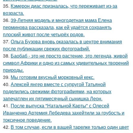
35.
Кэмерон диас призналась, что переживает из-за
возраста.
36.
39-Летняя модель и многодетная мама Елена
перминова рассказала, как ей удаётся сохранять
плоский живот после четырёх родов.
37.
Ольга Бузова вновь оказалась в центре внимания
после публикации свежих фотографий.
38.
Баобаб - это не просто растение, это легенда, живой
символ Африки и одно из самых удивительных творений
природы.
39.
Мы готовим вкусный морковный кекс.
40.
Алексей янгер вместе с супругой Татьяной
поделились свежими фотографиями, на которых
запечатлен их пятимесячный сынишка Леон.
41.
После выпуска "Натальной Карты" с Олесей
Иванченко Артемия Лебедева захейтили за грубость и
токсичное поведение.
42.
В том случае, если в вашей тарелке только один цвет