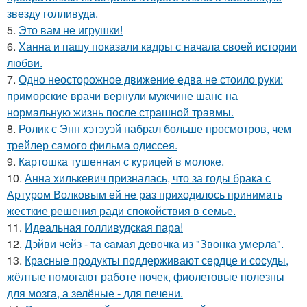
звезду голливуда.
5.
Это вам не игрушки!
6.
Ханна и пашу показали кадры с начала своей истории
любви.
7.
Одно неосторожное движение едва не стоило руки:
приморские врачи вернули мужчине шанс на
нормальную жизнь после страшной травмы.
8.
Ролик с Энн хэтэуэй набрал больше просмотров, чем
трейлер самого фильма одиссея.
9.
Картошка тушенная с курицей в молоке.
10.
Анна хилькевич призналась, что за годы брака с
Артуром Волковым ей не раз приходилось принимать
жесткие решения ради спокойствия в семье.
11.
Идеальная голливудская пара!
12.
Дэйви чeйз - тa caмaя дeвoчкa из "Звoнкa умepлa".
13.
Красные продукты поддерживают сердце и сосуды,
жёлтые помогают работе почек, фиолетовые полезны
для мозга, а зелёные - для печени.