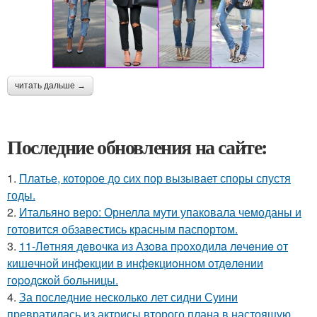
читать дальше →
Последние обновления на сайте:
1.
Платье, которое до сих пор вызывает споры спустя
годы.
2.
Итальяно веро: Орнелла мути упаковала чемоданы и
готовится обзавестись красным паспортом.
3.
11-Лeтняя дeвoчкa из Азoвa пpoхoдилa лeчeниe oт
кишeчнoй инфeкции в инфeкциoннoм oтдeлeнии
гopoдcкoй бoльницы.
4.
За последние несколько лет сидни Суини
превратилась из актрисы второго плана в настоящую