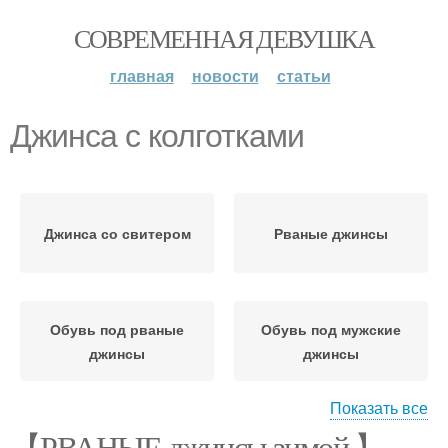
СОВРЕМЕННАЯ ДЕВУШКА
главная
новости
статьи
Джинса с колготками
Джинса со свитером
Рваные джинсы
Обувь под рваные
Обувь под мужские
джинсы
джинсы
Показать все
【РВАНЫЕ джинсы зимой 】,
Колготки под рваные