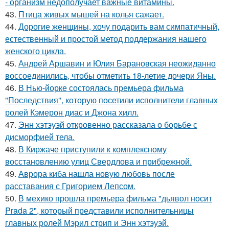
- организм недополучает важные витамины.
43.
Птица живых мышей на колья сажает.
44.
Дорогие женщины, хочу подарить вам симпатичный,
естественный и простой метод поддержания нашего
женского цикла.
45.
Андрей Аршавин и Юлия Барановская неожиданно
воссоединились, чтобы отметить 18-летие дочери Яны.
46.
В Нью-йорке состоялась премьера фильма
"Последствия", которую посетили исполнители главных
ролей Кэмерон диас и Джона хилл.
47.
Энн хэтэуэй откровенно рассказала о борьбе с
дисморфией тела.
48.
В Киржаче приступили к комплексному
восстановлению улиц Свердлова и прибрежной.
49.
Аврора киба нашла новую любовь после
расставания с Григорием Лепсом.
50.
В мехико прошла премьера фильма "дьявол носит
Prada 2", который представили исполнительницы
главных ролей Мэрил стрип и Энн хэтэуэй.