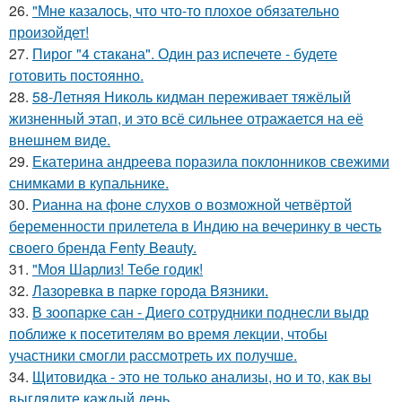
26.
"Мне казалось, что что-то плохое обязательно
произойдет!
27.
Пирог "4 стaкана". Один раз испечете - будете
готовить постоянно.
28.
58-Летняя Николь кидман переживает тяжёлый
жизненный этап, и это всё сильнее отражается на её
внешнем виде.
29.
Екатерина андреева поразила поклонников свежими
снимками в купальнике.
30.
Рианна на фоне слухов о возможной четвёртой
беременности прилетела в Индию на вечеринку в честь
своего бренда Fenty Beauty.
31.
"Моя Шарлиз! Тебе годик!
32.
Лазоревка в парке города Вязники.
33.
В зоопарке сан - Диего сотрудники поднесли выдр
поближе к посетителям во время лекции, чтобы
участники смогли рассмотреть их получше.
34.
Щитовидка - это не только анализы, но и то, как вы
выглядите каждый день.