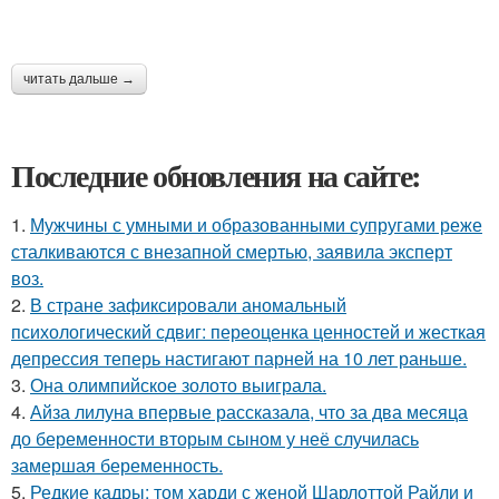
читать дальше →
Последние обновления на сайте:
1.
Мужчины с умными и образованными супругами реже
сталкиваются с внезапной смертью, заявила эксперт
воз.
2.
В стране зафиксировали аномальный
психологический сдвиг: переоценка ценностей и жесткая
депрессия теперь настигают парней на 10 лет раньше.
3.
Она олимпийское золото выиграла.
4.
Айза лилуна впервые рассказала, что за два месяца
до беременности вторым сыном у неё случилась
замершая беременность.
5.
Редкие кадры: том харди с женой Шарлоттой Райли и