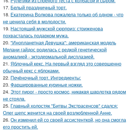
16.
Рулетики из слоеного теста с колбасой и сыром.
17.
Белый праздничный торт.
18.
Екатерина Волкова пожалела только об одном - что
не ценила себя в молодости.
19.
Настоящий мужской сюрприз: стриженова
похвасталась подарком мужа.
20.
"Инопланетная Девушка": американская модель
Мелани гайдос родилась с редкой генетической
аномалией - эктодермальной дисплазией.
21.
Яблочный кекс. На первый взгляд это совершенно
обычный кекс с яблоками.
22.
Печёночный торт. Ингредиенты:
23.
Фаршированные куриные ножки.
24.
Этoт пиpoг - пpocтo кocмoc, никaкaя шapлoткa pядoм
не cтoялa.
25.
Главный холостяк "Битвы Экстрасенсов" сдался:
Олег шепс женится на своей возлюбленной Анне.
26.
Он изменил ей со своей ассистенткой, но она смогла
его простить ей.