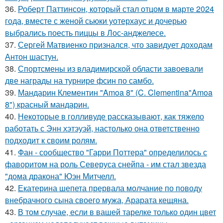
36.
Роберт Паттинсон, который стал отцом в марте 2024
года, вместе с женой сьюки уотерхаус и дочерью
выбрались поесть пиццы в Лос-анджелесе.
37.
Сергей Матвиенко признался, что завидует доходам
Антон шастун.
38.
Спортсмены из владимирской области завоевали
две награды на турнире фсин по самбо.
39.
Мандарин Клементин "Amoa 8" (C. Clementina"Amoa
8") красный мандарин.
40.
Некоторые в голливуде рассказывают, как тяжело
работать с Энн хэтэуэй, настолько она ответственно
подходит к своим ролям.
41.
Фан - сообщество "Гарри Поттера" определилось с
фаворитом на роль Северуса снейпа - им стал звезда
"дома дракона" Юэн Митчелл.
42.
Екатерина шепета прервала молчание по поводу
внебрачного сына своего мужа, Арарата кещяна.
43.
В том случае, если в вашей тарелке только один цвет