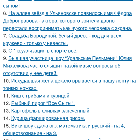
сыном!
6.
На аллее звёзд в Ульяновске появилось имя Фёдора
Добронравова - актёра, которого зрители давно
перестали воспринимать как чужого человека с экрана.
7.
Свадьба Бородиной: белый дресс - код для всех,
кружево - только у невесты.
8.
С * ксуализация в спорте всё.
9.
Бывшая участница шоу "Уральские Пельмени" Юлия
Михалкова часто слышит назойливые вопросы об
отсутствии у неё детей.
10.
Исхудавшая жена цекало врывается в нашу ленту на
тонких ножках.
11.
Киш с грибами и курицей.
12.
Рыбный пирог "Все Сыты".
13.
Картофель в сливках запечённый.
14.
Курица фаршированная рисом.
15.
Вики шоу сдала огэ: математика и русский - на 4,
обществознание - на 3.