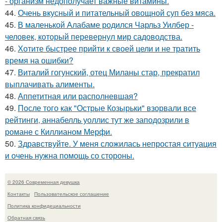
- организм недополучает важные витамины.
44.
Очень вкусный и питательный овощной суп без мяса.
45.
В маленькой Алабаме родился Чарльз Уилбер -
человек, который перевернул мир садоводства.
46.
Хотите быстрее прийти к своей цели и не тратить
время на ошибки?
47.
Виталий гогунский, отец Миланы стар, прекратил
выплачивать алименты.
48.
Аппетитная или располневшая?
49.
После того как "Острые Козырьки" взорвали все
рейтинги, аннабелль уоллис тут же заподозрили в
романе с Киллианом Мерфи.
50.
Здравствуйте. У меня сложилась непростая ситуация
и очень нужна помощь со стороны.
© 2026 Современная девушка
Контакты
Пользовательское соглашение
Политика конфидециальности
Обратная связь