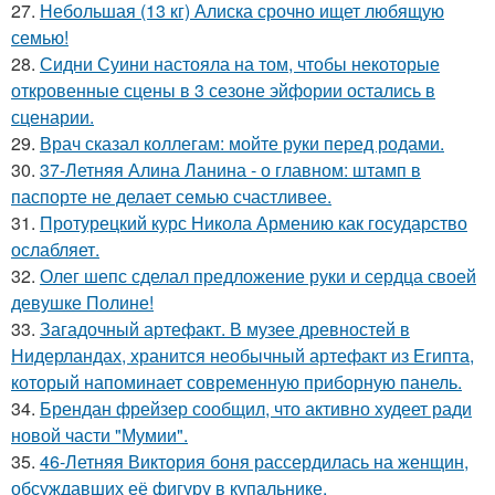
27.
Небольшая (13 кг) Алиска срочно ищет любящую
семью!
28.
Сидни Суини настояла на том, чтобы некоторые
откровенные сцены в 3 сезоне эйфории остались в
сценарии.
29.
Врач сказал коллегам: мойте руки перед родами.
30.
37-Летняя Алина Ланина - о главном: штамп в
паспорте не делает семью счастливее.
31.
Протурецкий курс Никола Армению как государство
ослабляет.
32.
Олег шепс сделал предложение руки и сердца своей
девушке Полине!
33.
Загадочный артефакт. В музее древностей в
Нидерландах, хранится необычный артефакт из Египта,
который напоминает современную приборную панель.
34.
Брендан фрейзер сообщил, что активно худеет ради
новой части "Мумии".
35.
46-Летняя Виктория боня рассердилась на женщин,
обсуждавших её фигуру в купальнике.