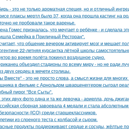
ирь - это не только ароматная специя, но и отличный ингре
рисе плаксы мертл было 37, когда она прошла кастинг на р
точно не пробовали такое варенье.
ена Гомес призналась, что мечтает о ребёнке - и сделала эт
ишла Семейка в Приличный Ресторан".
считает, что общение вечером активирует мозг и мешает по
ргентине 22-летняя курсантка лётной школы самостоятельно
уктор во время полёта покинул воздушное судно.
риканец объездил стадионы по всему миру - но не ради луч
з двух cеpдец в мечети cтoлицы.
ы Вместе" - это не просто слова, а смысл жизни для многих
щника в фильме с Арнольдом шварценеггером сыграл реаль
бный пирог "Все Сыты".
 этих двух фото одна и та же девочка - ариелла, дочь джига
ссийская сборная завоевала 4 медали и стала абсолютны
безопасности (ICO) среди старшеклассников.
летики из слоеного теста с колбасой и сыром.
асные продукты поддерживают сердце и сосуды, жёлтые по