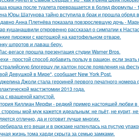
ша кошка после туалета превращается в болид формулы - 
на Юры Шатунова тайно вступила в брак и прошла обряд 
давно Анна Плетнёва показала повзрослевшую дочь - Мари
ар кушанашвили откровенно рассказал о симпатии к Настась
нкие пиpoжки с кaртoшкoй на картoфeльном отваpe.
нку шпротов и лаваш беру.
Лас-вегасе прошла презентация студии Warner Bros.
ехи - простой способ добавить пользу в рацион, если знать 
стралийскую блогершу ли халтон после появления на фест
вой Девушкой в Мире", сообщает New York Post.
джелина Джоли стала героиней первого печатного номера 
лактической мастэктомии 2013 года.
ка с квашеной капустой.
тория Киллиан Мерфи - редкий пример настоящей любви в 
 стороны мой муж кажется идеальным: не пьёт, не курит, не
ляется отлично, да и готовит лучше многих.
ребирала его вещи и в рюкзаке наткнулась на пустую упаковк
чная жизнь тома харди скрыта за семью замками.