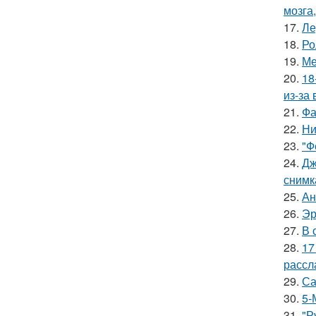
мозга,
17.
Ле
18.
Ро
19.
Ме
20.
18
из-за
21.
Фа
22.
Ни
23.
"Ф
24.
Дж
снимк
25.
Ан
26.
Эр
27.
В 
28.
17
рассл
29.
Са
30.
5-
31.
"Р