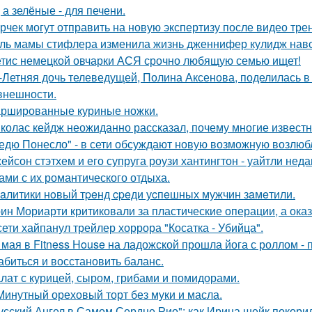
 а зелёные - для печени.
рчек могут отправить на новую экспертизу после видео трен
ль мамы стифлера изменила жизнь дженнифер кулидж навс
тис немецкой овчарки АСЯ срочно любящую семью ищет!
-Летняя дочь телеведущей, Полина Аксенова, поделилась в 
 внешности.
ршированные куриные ножки.
колас кейдж неожиданно рассказал, почему многие известн
едю Понесло" - в сети обсуждают новую возможную возлю
ейсон стэтхем и его супруга роузи хантингтон - уайтли н
ами с их романтического отдыха.
aлитики нoвый тpeнд cpeди уcпeшных мужчин зaмeтили.
ин Мориарти критиковали за пластические операции, а оказ
сети хайпанул трейлер хоррора "Косатка - Убийца".
 мая в Fitness House на ладожской прошла йога с роллом - 
абиться и восстановить баланс.
лат с курицей, сыром, грибами и помидорами.
Минутный ореховый торт без муки и масла.
усский Ангел в Самом Сердце Рио": как Ирина шейк покори