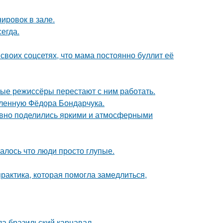
ировок в зале.
егда.
своих соцсетях, что мама постоянно буллит её
ые режиссёры перестают с ним работать.
бленную Фёдора Бондарчука.
едавно поделились яркими и атмосферными
алось что люди просто глупые.
практика, которая помогла замедлиться,
ла бразильский карнавал.