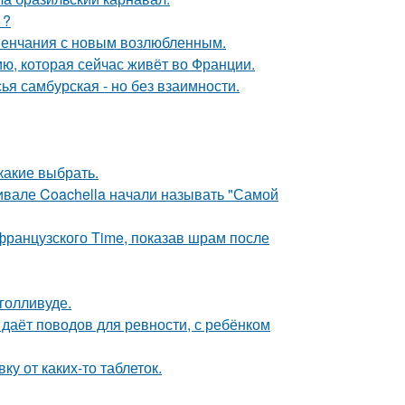
1?
венчания с новым возлюбленным.
ю, которая сейчас живёт во Франции.
я самбурская - но без взаимности.
какие выбрать.
ивале Coachella начали называть "Самой
французского Time, показав шрам после
голливуде.
 даёт поводов для ревности, с ребёнком
у от каких-то таблеток.