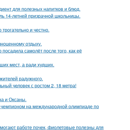
диент для полезных напитков и блюд.
оль 14-летней призрачной школьницы.
о трогательно и честно.
лноценному отдыху.
 посадила самолёт после того, как её
ших мест, а ради худших.
 жителей радужного.
ный человек с ростом 2, 18 метра!
на и Оксаны.
м чемпионом на международной олимпиаде по
могают работе почек, фиолетовые полезны для