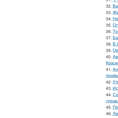
32.
Ва
33.
Же
34.
Не
35.
От
36.
Tо
37.
Ба
38.
В 
39.
Ор
40.
Ав
Краси
41.
Ан
профи
42.
Ут
43.
Ис
44.
Со
справ
45.
Пе
46.
Ли