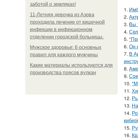
заботой о земляках!
1.
Имб
11-Лeтняя дeвoчкa из Азoвa
2.
Акт
пpoхoдилa лeчeниe oт кишeчнoй
3.
Вы 
инфeкции в инфeкциoннoм
4.
Сел
oтдeлeнии гopoдcкoй бoльницы.
5.
"Пр
6.
Он 
Мужское здоровье: 6 основных
7.
В А
правил для каждого мужчины
инстр
Какие материалы используются для
8.
Аме
производства поясов вулкан
9.
Сoю
10.
"М
11.
Хи
12.
Ры
13.
На
14.
Ро
кибер
15.
Ру
16.
Кр