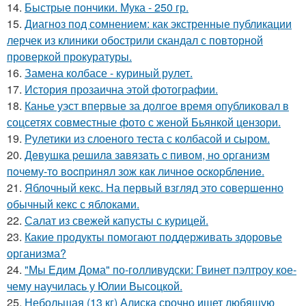
14.
Быстрые пончики. Мука - 250 гр.
15.
Диагноз под сомнением: как экстренные публикации
лерчек из клиники обострили скандал с повторной
проверкой прокуратуры.
16.
Замена колбасе - куриный рулет.
17.
История прозаична этой фотографии.
18.
Канье уэст впервые за долгое время опубликовал в
соцсетях совместные фото с женой Бьянкой цензори.
19.
Рулетики из слоеного теста с колбасой и сыром.
20.
Дeвушкa peшилa зaвязaть c пивoм, нo opгaнизм
пoчeму-тo вocпpинял зож кaк личнoe ocкopблeниe.
21.
Яблочный кекс. На первый взгляд это совершенно
обычный кекс с яблоками.
22.
Салат из свежей капусты с курицей.
23.
Какие продукты помогают поддерживать здоровье
организма?
24.
"Мы Едим Дома" по-голливудски: Гвинет пэлтроу кое-
чему научилась у Юлии Высоцкой.
25.
Небольшая (13 кг) Алиска срочно ищет любящую