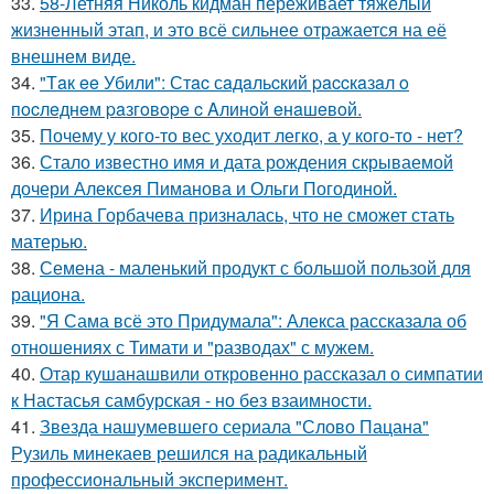
33.
58-Летняя Николь кидман переживает тяжёлый
жизненный этап, и это всё сильнее отражается на её
внешнем виде.
34.
"Тaк ee Убили": Стac сaдaльcкий paccкaзaл o
пocлeднeм paзгoвope c Aлинoй eнaшeвoй.
35.
Почему у кого-то вес уходит легко, а у кого-то - нет?
36.
Стало известно имя и дата рождения скрываемой
дочери Алексея Пиманова и Ольги Погодиной.
37.
Ирина Горбачева призналась, что не сможет стать
матерью.
38.
Семена - маленький продукт с большой пользой для
рациона.
39.
"Я Сама всё это Придумала": Алекса рассказала об
отношениях с Тимати и "разводах" с мужем.
40.
Отар кушанашвили откровенно рассказал о симпатии
к Настасья самбурская - но без взаимности.
41.
Звезда нашумевшего сериала "Слово Пацана"
Рузиль минекаев решился на радикальный
профессиональный эксперимент.