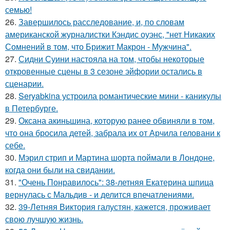
семью!
26.
Завершилось расследование, и, по словам
американской журналистки Кэндис оуэнс, "нет Никаких
Сомнений в том, что Брижит Макрон - Мужчина".
27.
Сидни Суини настояла на том, чтобы некоторые
откровенные сцены в 3 сезоне эйфории остались в
сценарии.
28.
Seryabkina устроила романтические мини - каникулы
в Петербурге.
29.
Оксана акиньшина, которую ранее обвиняли в том,
что она бросила детей, забрала их от Арчила геловани к
себе.
30.
Мэрил стрип и Мартина шорта поймали в Лондоне,
когда они были на свидании.
31.
"Очень Понравилось": 38-летняя Екатерина шпица
вернулась с Мальдив - и делится впечатлениями.
32.
39-Летняя Виктория галустян, кажется, проживает
свою лучшую жизнь.