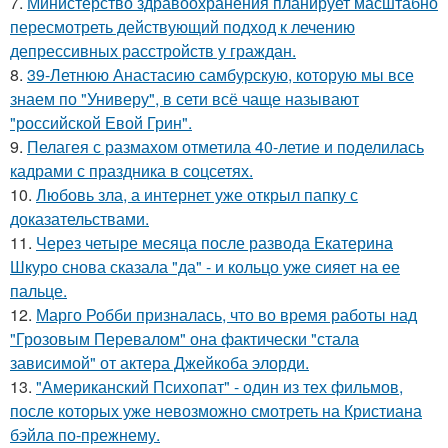
7.
Министерство здравоохранения планирует масштабно
пересмотреть действующий подход к лечению
депрессивных расстройств у граждан.
8.
39-Летнюю Анастасию самбурскую, которую мы все
знаем по "Универу", в сети всё чаще называют
"российской Евой Грин".
9.
Пелагея с размахом отметила 40-летие и поделилась
кадрами с праздника в соцсетях.
10.
Любовь зла, а интернет уже открыл папку с
доказательствами.
11.
Через четыре месяца после развода Екатерина
Шкуро снова сказала "да" - и кольцо уже сияет на ее
пальце.
12.
Марго Робби призналась, что во время работы над
"Грозовым Перевалом" она фактически "стала
зависимой" от актера Джейкоба элорди.
13.
"Американский Психопат" - один из тех фильмов,
после которых уже невозможно смотреть на Кристиана
бэйла по-прежнему.