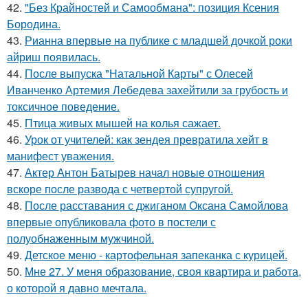
42.
"Без Крайностей и Самообмана": позиция Ксения
Бородина.
43.
Рианна впервые на публике с младшей дочкой роки
айриш появилась.
44.
После выпуска "Натальной Карты" с Олесей
Иванченко Артемия Лебедева захейтили за грубость и
токсичное поведение.
45.
Птица живых мышей на колья сажает.
46.
Урок от учителей: как зендея превратила хейт в
манифест уважения.
47.
Актер Антон Батырев начал новые отношения
вскоре после развода с четвертой супругой.
48.
После расставания с джиганом Оксана Самойлова
впервые опубликовала фото в постели с
полуобнаженным мужчиной.
49.
Детское меню - картофельная запеканка с курицей.
50.
Мне 27. У меня образование, своя квартира и работа,
о которой я давно мечтала.