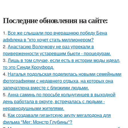
Последние обновления на сайте:
1.
Все же слышали про вчерашнюю победу Бена
аффлека в "кто хочет стать миллионером?
2.
Анастасию Волочкову не раз упрекали в
приверженности устаревшим бьюти - процедурам.
3.
Лишь в том случае, если есть в истории моды идеал,
то это Синди Кроуфорд.
4.
Наталья подольская поделилась новыми семейными
фотографиями с недавнего отдыха, на которых она
запечатлена вместе с близкими людьми.
5.
Анна саминь по просьбе кольчугинцев в выходной
день работала в округе, встречалась с людьми -
неравнодушными жителями.
6.
Как создавали гигантскую акулу мегалодона для
фильма "Мег: Монстр Глубины"?