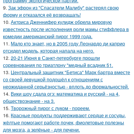
программу экологической партии.
9.
Зак эфрон из "Спасатели Малибу" растерял свою
форму и отказался её возвращать!
10.
Актриса Дженнифер кулидж обрела мировую
известность после исполнения роли мамы стиффлера в
комедии американский пирог 1999 года.
11.
Мало кто знает, но в 2005 году Леонардо ди каприо
отсидел модель, которая напала на него.
12.
20-21 Июня в Санкт-петербурге прошли
соревнования по триатлону "медный всадник 51.
13.
Центральный защитник "Бетиса" Марк бартра вместе
со своей девушкой подошёл к отношениям с
неожиданной серьёзностью - вплоть до формальностей.
14.
Вики шоу сдала огэ: математика и русский - на 4,
обществознание - на 3.
15.
Творожный пирог с луком - пореем.
16.
Красные продукты поддерживают сердце и сосуды,
жёлтые помогают работе почек, фиолетовые полезны
для мозга, а зелёные - для печени.