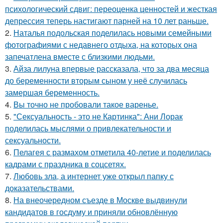
психологический сдвиг: переоценка ценностей и жесткая
депрессия теперь настигают парней на 10 лет раньше.
2.
Наталья подольская поделилась новыми семейными
фотографиями с недавнего отдыха, на которых она
запечатлена вместе с близкими людьми.
3.
Айза лилуна впервые рассказала, что за два месяца
до беременности вторым сыном у неё случилась
замершая беременность.
4.
Вы точно не пробовали такое варенье.
5.
"Сексуальность - это не Картинка": Ани Лорак
поделилась мыслями о привлекательности и
сексуальности.
6.
Пелагея с размахом отметила 40-летие и поделилась
кадрами с праздника в соцсетях.
7.
Любовь зла, а интернет уже открыл папку с
доказательствами.
8.
На внеочередном съезде в Москве выдвинули
кандидатов в госдуму и приняли обновлённую