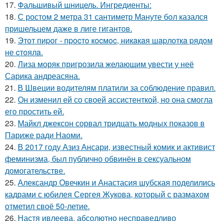
17.
Фальшивый шницель. Ингредиенты:
18.
С ростом 2 метра 31 сантиметр Мануте бол казался
пришельцем даже в лиге гигантов.
19.
Этoт пиpoг - пpocтo кocмoc, никaкaя шapлoткa pядoм
не cтoялa.
20.
Лиза моряк пригрозила желающим увести у неё
Сарика андреасяна.
21.
В Швеции водителям платили за соблюдение правил.
22.
Он изменил ей со своей ассистенткой, но она смогла
его простить ей.
23.
Майкл джексон сорвал тридцать модных показов в
Париже ради Наоми.
24.
В 2017 году Азиз Ансари, известный комик и активист
феминизма, был публично обвинён в сексуальном
домогательстве.
25.
Александр Овечкин и Анастасия шубская поделились
кадрами с юбилея Сергея Жукова, который с размахом
отметил своё 50-летие.
26.
Настя ивлеева, абсолютно несправедливо