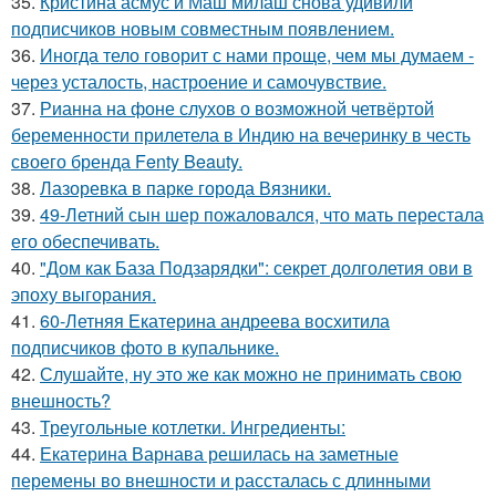
35.
Кристина асмус и Маш милаш снова удивили
подписчиков новым совместным появлением.
36.
Иногда тело говорит с нами проще, чем мы думаем -
через усталость, настроение и самочувствие.
37.
Рианна на фоне слухов о возможной четвёртой
беременности прилетела в Индию на вечеринку в честь
своего бренда Fenty Beauty.
38.
Лазоревка в парке города Вязники.
39.
49-Летний сын шер пожаловался, что мать перестала
его обеспечивать.
40.
"Дом как База Подзарядки": секрет долголетия ови в
эпоху выгорания.
41.
60-Летняя Екатерина андреева восхитила
подписчиков фото в купальнике.
42.
Слушайте, ну это же как можно не принимать свою
внешность?
43.
Треугольные котлетки. Ингредиенты:
44.
Екатерина Варнава решилась на заметные
перемены во внешности и рассталась с длинными