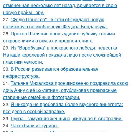
отмененная несколько лет назад, врывается в свою
новую прайм - эру.
27.
"Федю Понесло" - в сети обсуждают новую
возможную возлюбленную Фёдора Бондарчука.
28.
Прохор Шаляпин вновь удивил публику своими
откровениями о вкусах и предпочтениях.
29.
Из "Воробушка" в прекрасного лебедя: невестка
Наташи королевой показала лицо после сложнейшей
пластики челюсти.
30.
В России развивается образовательная
инфраструктура.
31.
Татьяна Михалкова проникновенно поздравила свою
дочь Анну с её 52-летием, опубликовав прекрасные
старинные семейные фотографии.
32.
Я никогда не пробовала более вкусного винегрета:
всё дело в особой заправке.
33.
Луиза - замужняя женщина, живущая в Австралии.
34.
Чахохбили из курицы.