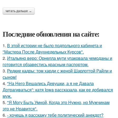
читать дальше →
Последние обновления на сайте:
1.
В этой истории не было подпольного кабинета и
"Мастера После Двухнедельных Курсов".
2.
Итальяно веро: Орнелла мути упаковала чемоданы и
готовится обзавестись красным паспортом.
3.
Редкие кадры: том харди с женой Шарлоттой Райли и
сыном!
4.
"На Него Вешались Девушки, а я не Давала
Дотрагиваться": катя Iowa рассказала, как ее добивался
муж.
5.
"Я Могу Быть Умной, Когда это Нужно, но Мужчинам
это не Нравится".
6.
- хочешь я расскажу тебе политический анекдот?