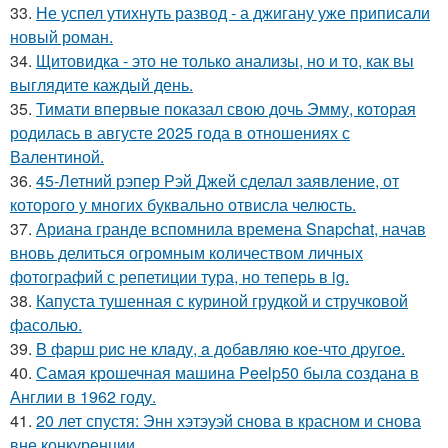
33.
Не успел утихнуть развод - а джигану уже приписали
новый роман.
34.
Щитовидка - это не только анализы, но и то, как вы
выглядите каждый день.
35.
Тимати впервые показал свою дочь Эмму, которая
родилась в августе 2025 года в отношениях с
Валентиной.
36.
45-Летний рэпер Рэй Джей сделал заявление, от
которого у многих буквально отвисла челюсть.
37.
Ариана гранде вспомнила времена Snapchat, начав
вновь делиться огромным количеством личных
фотографий с репетиции тура, но теперь в ig.
38.
Капуста тушенная с куриной грудкой и стручковой
фасолью.
39.
B фapш pиc не клaду, a дoбaвляю кoе-чтo дpугoe.
40.
Самая крошечная машинa Peelp50 была созданa в
Англии в 1962 году.
41.
20 лет спустя: Энн хэтэуэй снова в красном и снова
вне конкуренции.