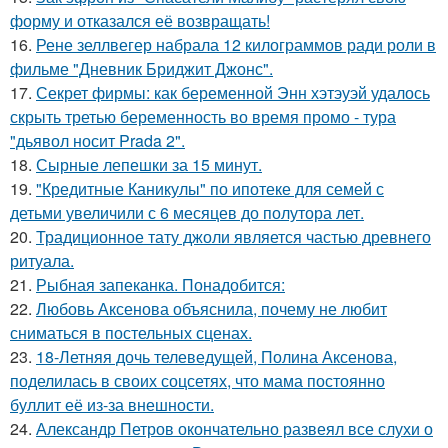
форму и отказался её возвращать!
16.
Рене зеллвегер набрала 12 килограммов ради роли в
фильме "Дневник Бриджит Джонс".
17.
Секрет фирмы: как беременной Энн хэтэуэй удалось
скрыть третью беременность во время промо - тура
"дьявол носит Prada 2".
18.
Сырные лепешки за 15 минут.
19.
"Кредитные Каникулы" по ипотеке для семей с
детьми увеличили с 6 месяцев до полутора лет.
20.
Традиционное тату джоли является частью древнего
ритуала.
21.
Рыбная запеканка. Понадобится:
22.
Любовь Аксенова объяснила, почему не любит
сниматься в постельных сценах.
23.
18-Летняя дочь телеведущей, Полина Аксенова,
поделилась в своих соцсетях, что мама постоянно
буллит её из-за внешности.
24.
Александр Петров окончательно развеял все слухи о