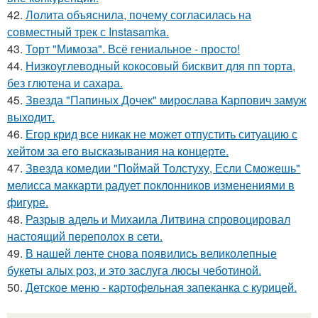
42.
Лолита объяснила, почему согласилась на
совместный трек с Instasamka.
43.
Торт "Мимоза". Всё гениальное - просто!
44.
Низкоуглеводный кокосовый бисквит для пп торта,
без глютена и сахара.
45.
Звезда "Папиных Дочек" мирослава Карпович замуж
выходит.
46.
Егор крид все никак не может отпустить ситуацию с
хейтом за его высказывания на концерте.
47.
Звезда комедии "Поймай Толстуху, Если Сможешь"
мелисса маккарти радует поклонников изменениями в
фигуре.
48.
Разрыв адель и Михаила Литвина спровоцировал
настоящий переполох в сети.
49.
В нашей ленте снова появились великолепные
букеты алых роз, и это заслуга люсы чеботиной.
50.
Детское меню - картофельная запеканка с курицей.