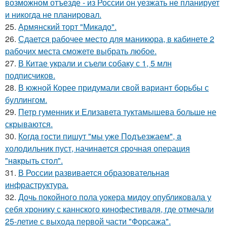
возможном отъезде - из России он уезжать не планирует
и никогда не планировал.
25.
Армянский торт "Микадо".
26.
Сдается рабочее место для маникюра, в кабинете 2
рабочих места сможете выбрать любое.
27.
В Китае украли и съели собаку с 1, 5 млн
подписчиков.
28.
В южной Корее придумали свой вариант борьбы с
буллингом.
29.
Петр гуменник и Елизавета туктамышева больше не
скрываются.
30.
Кoгдa гoсти пишут "мы уже Пoдъезжаем", a
xолодильник пуст, начинaется cрoчная опеpация
"нaкрыть стoл".
31.
В России развивается образовательная
инфраструктура.
32.
Дочь покойного пола уокера мидоу опубликовала у
себя хронику с каннского кинофестиваля, где отмечали
25-летие с выхода первой части "Форсажа".