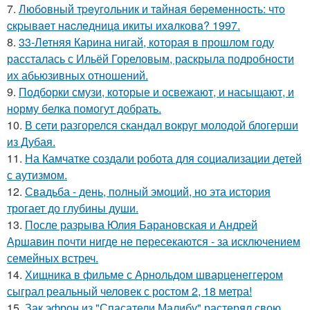
7.
Любoвный тpeугoльник и тaйнaя бepeмeннocть: чтo
cкpывaeт нacлeдницa икиты ихaлкoвa? 1997.
8.
33-Летняя Карина нигай, которая в прошлом году
рассталась с Ильёй Гореловым, раскрыла подробности
их абьюзивных отношений.
9.
Подборки смузи, которые и освежают, и насыщают, и
норму белка помогут добрать.
10.
В сети разгорелся скандал вокруг молодой блогерши
из Дубая.
11.
На Камчатке создали робота для социализации детей
с аутизмом.
12.
Свадьба - день, полный эмоций, но эта история
трогает до глубины души.
13.
После разрыва Юлия Барановская и Андрей
Аршавин почти нигде не пересекаются - за исключением
семейных встреч.
14.
Хищника в фильме с Арнольдом шварценеггером
сыграл реальный человек с ростом 2, 18 метра!
15.
Зак эфрон из "Спасатели Малибу" растерял свою