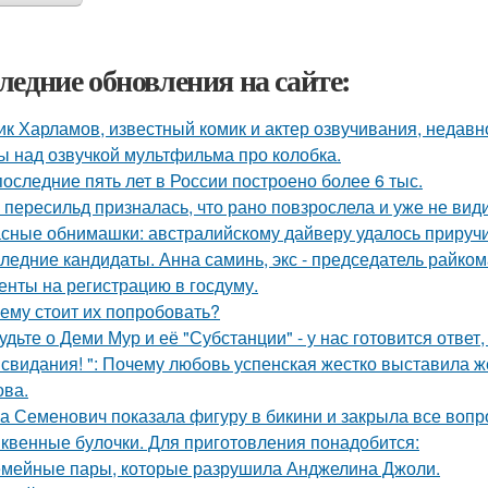
ледние обновления на сайте:
ик Харламов, известный комик и актер озвучивания, недавн
ы над озвучкой мультфильма про колобка.
последние пять лет в России построено более 6 тыс.
 пересильд призналась, что рано повзрослела и уже не види
сные обнимашки: австралийскому дайверу удалось приручи
ледние кандидаты. Анна саминь, экс - председатель райко
енты на регистрацию в госдуму.
ему стоит их попробовать?
удьте о Деми Мур и её "Субстанции" - у нас готовится отве
 свидания! ": Почему любовь успенская жестко выставила ж
ва.
а Семенович показала фигуру в бикини и закрыла все вопр
квенные булочки. Для приготовления понадобится:
мейные пары, которые разрушила Анджелина Джоли.