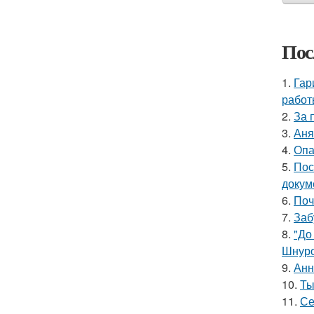
Пос
1.
Гар
работ
2.
За 
3.
Аня
4.
Опа
5.
Пос
докум
6.
Поч
7.
Заб
8.
"До
Шнуро
9.
Анн
10.
Ты
11.
Се