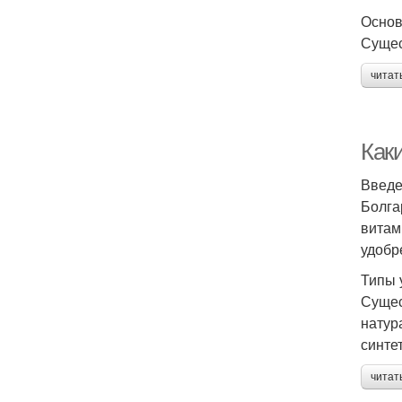
Основ
Сущес
читат
Как
Введ
Болга
витам
удобр
Типы 
Сущес
натур
синте
читат