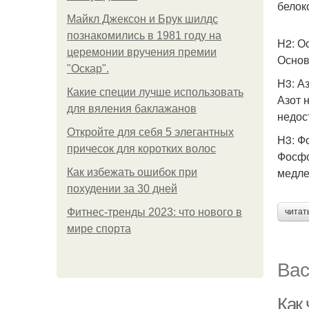
белок
Майкл Джексон и Брук шилдс
познакомились в 1981 году на
H2: О
церемонии вручения премии
Основ
"Оскар".
H3: А
Какие специи лучше использовать
Азот 
для вяления баклажанов
недос
Откройте для себя 5 элегантных
H3: Ф
причесок для коротких волос
Фосфо
медле
Как избежать ошибок при
похудении за 30 дней
Фитнес-тренды 2023: что нового в
читат
мире спорта
Вас
Как