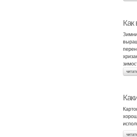
Как
Зимни
выращ
перен
хриза
зимос
читат
Как
Карто
хорош
испол
читат