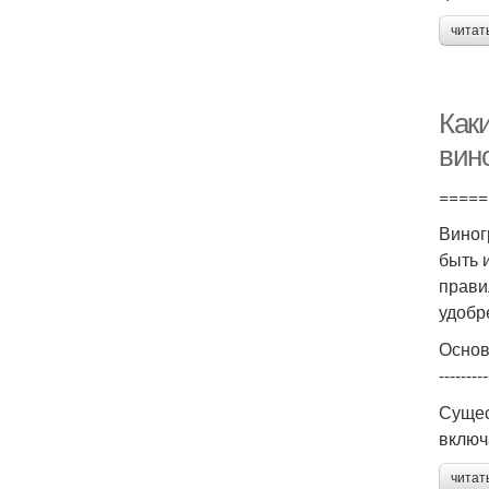
читат
Как
вин
=====
Виног
быть 
прави
удобр
Основ
---------
Сущес
включ
читат