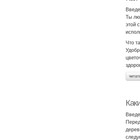
Введ
Ты лю
этой 
испол
Что т
Удобр
цвето
здоро
читат
Как
Введ
Перед
дерев
следу