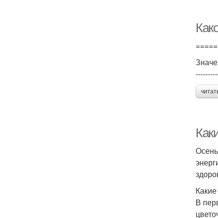
Как
=====
Значе
---------
читат
Как
Осень
энерг
здоро
Какие
В пер
цвето