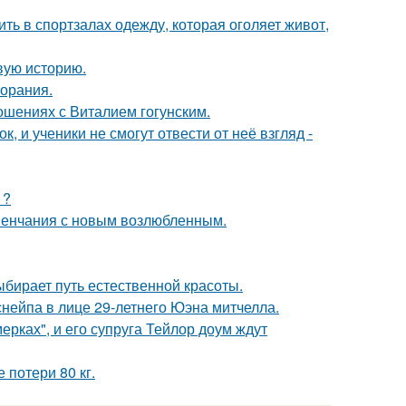
ть в спортзалах одежду, которая оголяет живот,
овую историю.
горания.
шениях с Виталием гогунским.
, и ученики не смогут отвести от неё взгляд -
1?
венчания с новым возлюбленным.
ыбирает путь естественной красоты.
нейпа в лице 29-летнего Юэна митчелла.
ерках", и его супруга Тейлор доум ждут
 потери 80 кг.