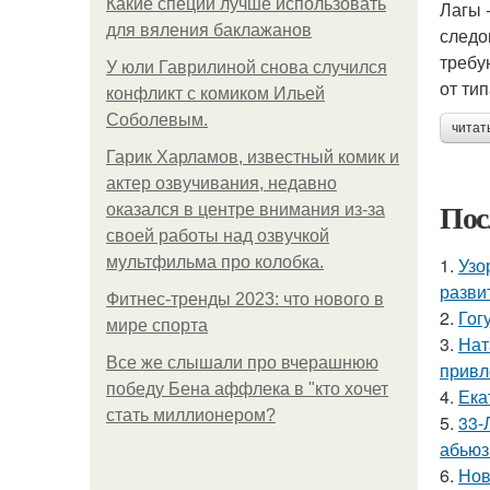
Какие специи лучше использовать
Лагы 
для вяления баклажанов
следо
требу
У юли Гаврилиной снова случился
от ти
конфликт с комиком Ильей
Соболевым.
читат
Гарик Харламов, известный комик и
актер озвучивания, недавно
Пос
оказался в центре внимания из-за
своей работы над озвучкой
мультфильма про колобка.
1.
Узо
разви
Фитнес-тренды 2023: что нового в
2.
Гог
мире спорта
3.
Нат
Все же слышали про вчерашнюю
привл
победу Бена аффлека в "кто хочет
4.
Ека
стать миллионером?
5.
33-
абьюз
6.
Нов