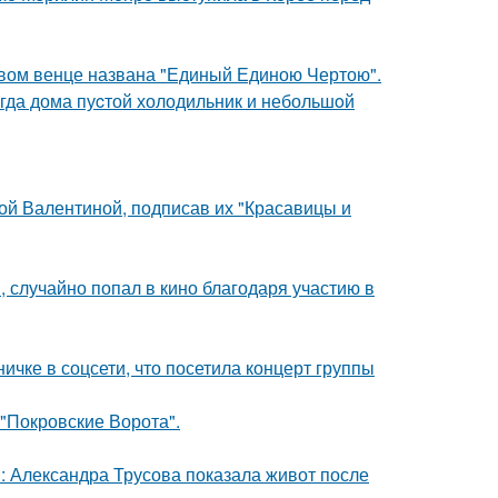
овом венце названа "Единый Единою Чертою".
огда дома пуcтой холодильник и небольшoй
ой Валентиной, подписав их "Красавицы и
 случайно попал в кино благодаря участию в
чке в соцсети, что посетила концерт группы
 "Покровские Ворота".
: Александра Трусова показала живот после