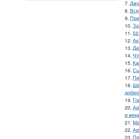
7.
Джу
8.
Вся
9.
Пре
10.
За
11.
52
12.
Ак
13.
Де
14.
Чт
15.
Ка
16.
Сы
17.
Пе
18.
Ше
добил
19.
Го
20.
Ар
и жен
21.
Ма
22.
Ар
23.
Пр