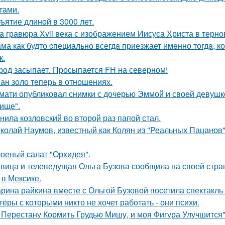
тами.
ъятие длиной в 3000 лет.
а гравюра Xvii века с изображением Иисуса Христа в терн
ма как будто cпециально всегдa приезжает имeнно тогдa, к
к.
род засыпает. Просыпается FH на северном!
ан золо теперь в отношениях.
мати опубликовал снимки с дочерью Эммой и своей девушк
ище".
нила козловский во второй раз папой стал.
колай Наумов, известный как Колян из "Реальных Пацанов",
оеный салат "Орхидея".
вица и телеведущая Ольга Бузова сообщила на своей страни
 в Мексике.
рина райкина вместе с Ольгой Бузовой посетила спектакль
тёры с которыми никто не хочет работать - они психи.
 Перестану Кормить Грудью Мишу, и моя Фигура Улучшится"