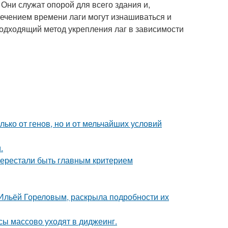
 Они служат опорой для всего здания и,
ечением времени лаги могут изнашиваться и
подходящий метод укрепления лаг в зависимости
ько от генов, но и от мельчайших условий
.
перестали быть главным критерием
с Ильёй Гореловым, раскрыла подробности их
сы массово уходят в диджеинг.