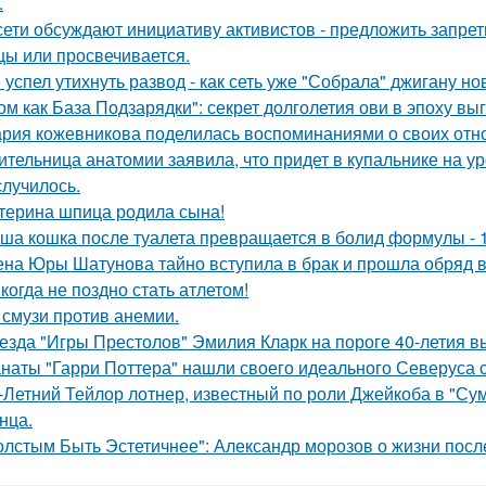
.
сети обсуждают инициативу активистов - предложить запрети
цы или просвечивается.
 успел утихнуть развод - как сеть уже "Собрала" джигану н
ом как База Подзарядки": секрет долголетия ови в эпоху вы
рия кожевникова поделилась воспоминаниями о своих отно
ительница анатомии заявила, что придет в купальнике на урок
случилось.
терина шпица родила сына!
ша кошка после туалета превращается в болид формулы - 
на Юры Шатунова тайно вступила в брак и прошла обряд 
когда не поздно стать атлетом!
 смузи против анемии.
езда "Игры Престолов" Эмилия Кларк на пороге 40-летия в
наты "Гарри Поттера" нашли своего идеального Северуса с
-Летний Тейлор лотнер, известный по роли Джейкоба в "Сум
нца.
олстым Быть Эстетичнее": Александр морозов о жизни после