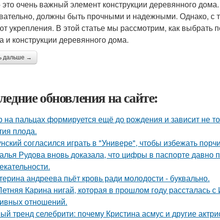
- это очень важный элемент конструкции деревянного дома.
вательно, должны быть прочными и надежными. Однако, с т
ют укрепления. В этой статье мы рассмотрим, как выбрать 
па и конструкции деревянного дома.
ь дальше →
ледние обновления на сайте:
р на пальцах формируется ещё до рождения и зависит не тол
тия плода.
унский согласился играть в "Универе", чтобы избежать порчи
алья Рудова вновь доказала, что цифры в паспорте давно 
екательности.
терина андреева пьёт кровь ради молодости - буквально.
Летняя Карина нигай, которая в прошлом году рассталась 
ивных отношений.
ый тренд селебрити: почему Кристина асмус и другие актри