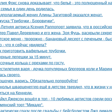
лия Фокс снова доказывает, что бельё - это полноценный н
 семья в один день родилась.
дполагаемый жених Алины Загитовой оказался женат.
куска "Грибочки - Боровички".
-Летняя актриса Ксения Раппопорт заявила, что в российско
тер Павел Деревянко и его жена, Зоя Фуць, раскрыли секре
тское меню - творожно - банановый десерт с печеньем - быс
о - что я сейчас увидела?
к приготовить вафельные трубочки.
рные лепешки за 15 минут.
сочные кольца с орехами по госту.
стилетняя варя - дочка популярных блогеров коли и Марины
ась своего.
ршочек, варись. Обязательно попробуйте!
нольд шварценеггер ещё в детстве твердил, что в жизни у н
иться на Кеннеди.
йкл Джексон вошёл в топ - 10 любимых артистов среди рос
мянский торт "Микадо".
актически сразу после свадьбы с бейсболистом Джо димад