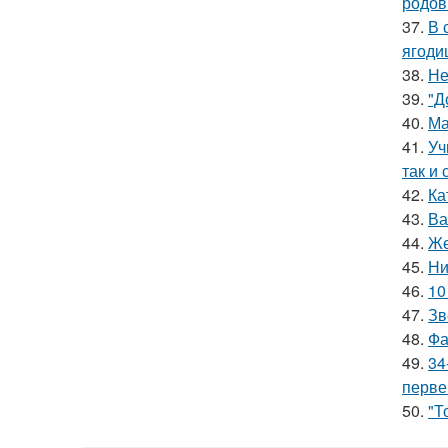
родов
37.
В 
ягоди
38.
Не
39.
"Д
40.
Ма
41.
Уч
так и 
42.
Ка
43.
Ва
44.
Же
45.
Ни
46.
10
47.
Зв
48.
Фа
49.
34
перве
50.
"Т