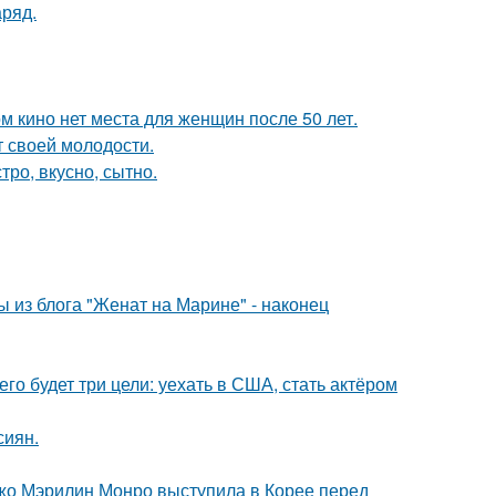
аряд.
м кино нет места для женщин после 50 лет.
т своей молодости.
тро, вкусно, сытно.
 из блога "Женат на Марине" - наконец
его будет три цели: уехать в США, стать актёром
сиян.
жо Мэрилин Монро выступила в Корее перед