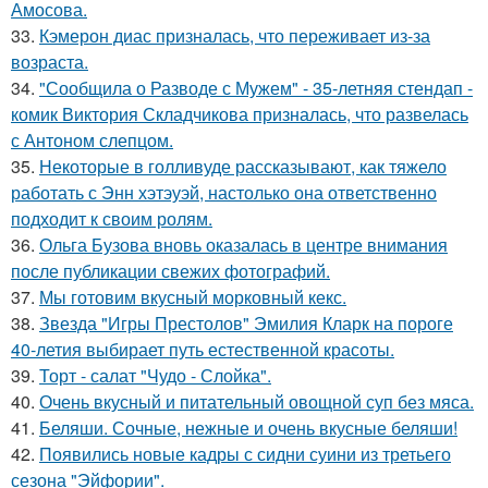
Амосова.
33.
Кэмерон диас призналась, что переживает из-за
возраста.
34.
"Сообщила о Разводе с Мужем" - 35-летняя стендап -
комик Виктория Складчикова призналась, что развелась
с Антоном слепцом.
35.
Некоторые в голливуде рассказывают, как тяжело
работать с Энн хэтэуэй, настолько она ответственно
подходит к своим ролям.
36.
Ольга Бузова вновь оказалась в центре внимания
после публикации свежих фотографий.
37.
Мы готовим вкусный морковный кекс.
38.
Звезда "Игры Престолов" Эмилия Кларк на пороге
40-летия выбирает путь естественной красоты.
39.
Торт - салат "Чудо - Слойка".
40.
Очень вкусный и питательный овощной суп без мяса.
41.
Беляши. Сочные, нежные и очень вкусные беляши!
42.
Появились новые кадры с сидни суини из третьего
сезона "Эйфории".