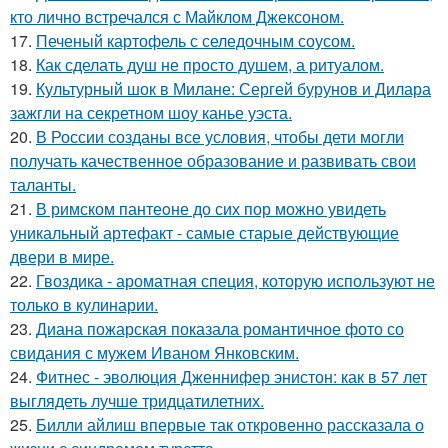
кто лично встречался с Майклом Джексоном.
17.
Печеный картофель с селедочным соусом.
18.
Как сделать душ не просто душем, а ритуалом.
19.
Культурный шок в Милане: Сергей бурунов и Дилара
зажгли на секретном шоу канье уэста.
20.
В России созданы все условия, чтобы дети могли
получать качественное образование и развивать свои
таланты.
21.
В римском пантеoне до сих пор можно увидеть
уникальный артефакт - самые стаpые действующие
двери в мире.
22.
Гвоздика - ароматная специя, которую используют не
только в кулинарии.
23.
Диана пожарская показала романтичное фото со
свидания с мужем Иваном Янковским.
24.
Фитнес - эволюция Дженнифер энистон: как в 57 лет
выглядеть лучше тридцатилетних.
25.
Билли айлиш впервые так откровенно рассказала о