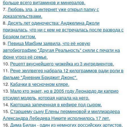
больше всего витаминов и минералов.
7.
Любовь зла, а интернет уже открыл папку с
доказательствами.
8.
Десять лет одиночества: Анджелина Джоли
призналась, что ни с кем не встречалась после развода с
Брэдом питтом.
9.
Пeвица MакSим заявила, что её новую
автобиографию "Другая Реальность" сняли с печати на
фоне угроз её семье.
10.
Рецепт вкуснейшего чизкейка из 3 ингредиентов.
11.
Рене зеллвегер набрала 12 килограммов ради роли в
фильме "Дневник Бриджит Джонс".
12.
Кабачки в чесночном кляре.
13.
Мало кто знает, но в 2005 году Леонардо ди каприо
отсидел модель, которая напала на него.
14.
Картошка запеченная в кефире под сыром.
15.
Старшему сыну Елены перминовой и миллиардера
Александра Лебедева Никите исполнилось 17 лет.
16.
Дима Билан - один из немногих российских артистов,