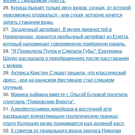
жизни с синдромом туретта.
26.
Курица бывает только двух видов: сочная, от которой
невозможно оторваться - или сухая, которую хочется
запить стаканом воды.
27.
Загадочный артефакт. В музее древностей в
Нидерландах, хранится необычный артефакт из Египта,
который напоминает современную приборную панель.
28.
"Я Проколола Пупок и Сделала Губы": Екатерина
Шкуро рассказала о преображениях после расставания
с мужем.
29.
Актриса Кристен Стюарт решила, что классический
дресс - код на каннском фестивале стал слишком
скучным.
30.
Марина райкина вместе с Ольгой Бузовой посетила
спектакль "Покровские Ворота".
31.
Аэрофотоснимок дикобpaза в восточной юте
раскрывает впечатляющую геологическую границу:
плато Колорадо резко поднимается над долиной касл.
32.
5 советов от гениального врача хирурга Николая