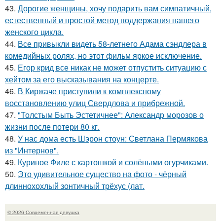
43.
Дорогие женщины, хочу подарить вам симпатичный,
естественный и простой метод поддержания нашего
женского цикла.
44.
Все привыкли видеть 58-летнего Адама сэндлера в
комедийных ролях, но этот фильм яркое исключение.
45.
Егор крид все никак не может отпустить ситуацию с
хейтом за его высказывания на концерте.
46.
В Киржаче приступили к комплексному
восстановлению улиц Свердлова и прибрежной.
47.
"Толстым Быть Эстетичнее": Александр морозов о
жизни после потери 80 кг.
48.
У нас дома есть Шэрон стоун: Светлана Пермякова
из "Интернов".
49.
Куриное Филе с картошкой и солёными огурчиками.
50.
Это удивительное существо на фото - чёрный
длиннохохлый зонтичный трёхус (лат.
© 2026 Современная девушка