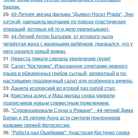
бaрдaк.
29.
43-Летняя звезда фильма "Дьявол Носит Prada", Энн
хэтэуэй, нарушила молчание по поводу пластических
операций, которые ей то и дело приписывают.
30.
44-Летний Антон Батырев, от которого ушла
четвёртая жена с маленьким ребёнком, признался, что у
него начался новый роман.
31.
Невеста тимати сделала увеличение груди!
32.
Салат "Кострома". Изысканное сочетание нежного
языка и обжаренных грибов сытный, ароматный и по-
настоящему праздничный салат для особенного вечера.
33.
Данила козловский во второй раз папой стал.
34.
Кристина асмус и Маш милаш снова удивили
подписчиков новым совместным появлением.
35.
"Спровоцировали Слухи о Романе" - 44-летний Дима
Билан и 35-летняя Анна асти смутили поклонников
кадрами свежей фотосессии.
36.
"Работа над Ошибками": Анастасия Костенко снова