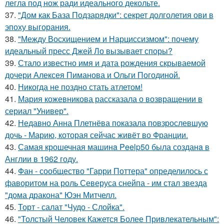
легла под нож ради идеального декольте.
37.
"Дом как База Подзарядки": секрет долголетия ови в
эпоху выгорания.
38.
"Между Восхищением и Нарциссизмом": почему
идеальный пресс Джей Ло вызывает споры?
39.
Стало известно имя и дата рождения скрываемой
дочери Алексея Пиманова и Ольги Погодиной.
40.
Никогда не поздно стать атлетом!
41.
Мария кожевникова рассказала о возвращении в
сериал "Универ".
42.
Недавно Анна Плетнёва показала повзрослевшую
дочь - Марию, которая сейчас живёт во Франции.
43.
Самая крошечная машинa Peelp50 была созданa в
Англии в 1962 году.
44.
Фан - сообщество "Гарри Поттера" определилось с
фаворитом на роль Северуса снейпа - им стал звезда
"дома дракона" Юэн Митчелл.
45.
Торт - салат "Чудо - Слойка".
46.
"Толстый Человек Кажется Более Привлекательным":