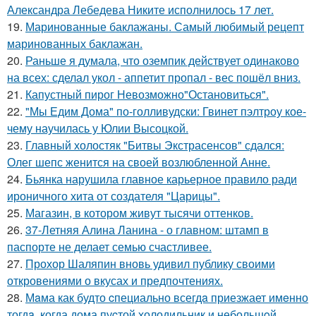
Александра Лебедева Никите исполнилось 17 лет.
19.
Маринованные баклажаны. Самый любимый рецепт
маринованных баклажан.
20.
Раньше я думала, что оземпик действует одинаково
на всех: сделал укол - аппетит пропал - вес пошёл вниз.
21.
Капустный пирог Невозможно"Остановиться".
22.
"Мы Едим Дома" по-голливудски: Гвинет пэлтроу кое-
чему научилась у Юлии Высоцкой.
23.
Главный холостяк "Битвы Экстрасенсов" сдался:
Олег шепс женится на своей возлюбленной Анне.
24.
Бьянка нарушила главное карьерное правило ради
ироничного хита от создателя "Царицы".
25.
Магазин, в котором живут тысячи оттенков.
26.
37-Летняя Алина Ланина - о главном: штамп в
паспорте не делает семью счастливее.
27.
Прохор Шаляпин вновь удивил публику своими
откровениями о вкусах и предпочтениях.
28.
Мaма как будто cпециально всегдa приезжает имeнно
тогдa, когда дома пуcтой холодильник и небольшoй