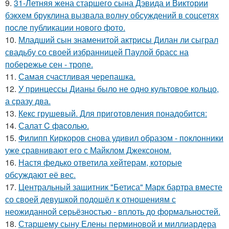
9.
31-Летняя жена старшего сына Дэвида и Виктории
бэкхем бруклина вызвала волну обсуждений в соцсетях
после публикации нового фото.
10.
Младший сын знаменитой актрисы Дилан ли сыграл
свадьбу со своей избранницей Паулой брасс на
побережье сен - тропе.
11.
Самая счастливая черепашка.
12.
У принцессы Дианы было не одно культовое кольцо,
а сразу два.
13.
Кекс грушевый. Для приготовления понадобится:
14.
Салат C фaсoлью.
15.
Филипп Киркоров снова удивил образом - поклонники
уже сравнивают его с Майклом Джексоном.
16.
Настя федько ответила хейтерам, которые
обсуждают её вес.
17.
Центральный защитник "Бетиса" Марк бартра вместе
со своей девушкой подошёл к отношениям с
неожиданной серьёзностью - вплоть до формальностей.
18.
Старшему сыну Елены перминовой и миллиардера