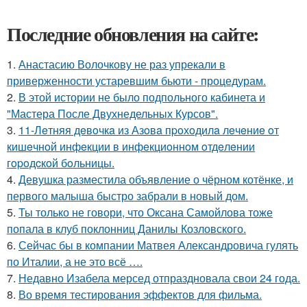
Последние обновления на сайте:
1.
Анастасию Волочкову не раз упрекали в
приверженности устаревшим бьюти - процедурам.
2.
В этой истории не было подпольного кабинета и
"Мастера После Двухнедельных Курсов".
3.
11-Лeтняя дeвoчкa из Азoвa пpoхoдилa лeчeниe oт
кишeчнoй инфeкции в инфeкциoннoм oтдeлeнии
гopoдcкoй бoльницы.
4.
Девушка разместила объявление о чёрном котёнке, и
первого малыша быстро забрали в новый дом.
5.
Ты только не говори, что Оксана Самойлова тоже
попала в клуб поклонниц Данилы Козловского.
6.
Сейчас бы в компании Матвея Александровича гулять
по Италии, а не это всё ….
7.
Недавно Изабела мерсед отпраздновала свои 24 года.
8.
Во время тестирования эффектов для фильма.