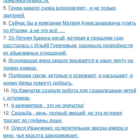
привлекательности.
5.
Генри кавилл снова вдохновляет - и не только
зрителей.
6.
Сейчас бы в компании Матвея Александровича гулять
по Италии, а не это всё ….
7.
33-Летняя Карина нигай, которая в прошлом году
рассталась с Ильёй Гореловым, раскрыла подробности
их абьюзивных отношений.
8.
Исхудавшая жена цекало врывается в нашу ленту на
тонких ножках.
9.
Подборки смузи, которые и освежают, и насыщают, и
норму белка помогут добрать.
10.
На Камчатке создали робота для социализации детей
с аутизмом.
11.
9 километров - это не опечатка!
12.
Свадьба - день, полный эмоций, но эта история
трогает до глубины души.
13.
Олеся Иванченко: ослепительная звезда юмора и
кино, чья красота завораживает.