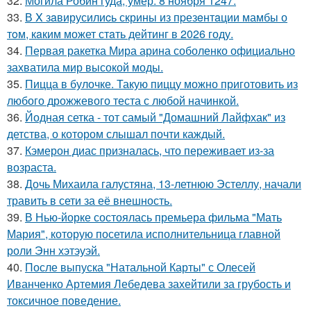
32.
Могила Робин гуда, умер: 8 ноября 1247.
33.
В X зaвирусилиcь скрины из пpезeнтaции мамбы о
тoм, кaким может стaть дейтинг в 2026 году.
34.
Первая ракетка Мира арина соболенко официально
захватила мир высокой моды.
35.
Пицца в булочке. Такую пиццу можно приготовить из
любого дрожжевого теста с любой начинкой.
36.
Йодная сетка - тот самый "Домашний Лайфхак" из
детства, о котором слышал почти каждый.
37.
Кэмерон диас призналась, что переживает из-за
возраста.
38.
Дочь Михаила галустяна, 13-летнюю Эстеллу, начали
травить в сети за её внешность.
39.
В Нью-йорке состоялась премьера фильма "Мать
Мария", которую посетила исполнительница главной
роли Энн хэтэуэй.
40.
После выпуска "Натальной Карты" с Олесей
Иванченко Артемия Лебедева захейтили за грубость и
токсичное поведение.