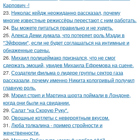
Карпович -!
23.
Николас кейдж неожиданно рассказал, почему
многие известные режиссёры перестают с ним работать.
24.
Вы можете питаться правильно и не худеть.
25.
Алекса Деми думала, что потеряет роль Мэдди в
"Эйфории", если не будет соглашаться на интимные и
обнаженные сцены.
26.
Михаил полицеймако признался, что не смог
сдержать эмоций, увидев Михаила Ефремова на сцене.
27.
Создатели фильма о лидере группы сектор газа
рассказали, почему именно Никита кологривый получил
главную роль.
28.
Мэрил стрип и Мартина шорта поймали в Лондоне,
когда они были на свидании.
29.
Салат "на Скорую Руку".
30.
Овощные котлеты с невероятным вкусом.
31.
Люба толкалина - пример стройности и
женственности.