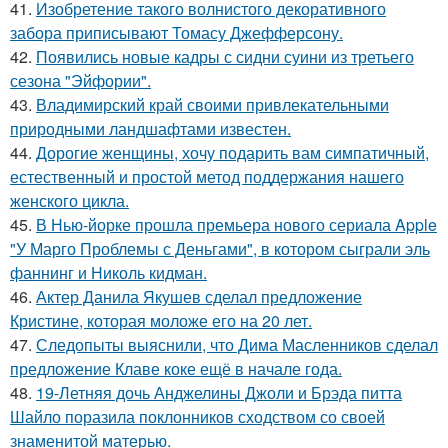
41.
Изобретение такого волнистого декоративного
забора приписывают Томасу Джефферсону.
42.
Появились новые кадры с сидни суини из третьего
сезона "Эйфории".
43.
Владимирский край своими привлекательными
природными ландшафтами известен.
44.
Дорогие женщины, хочу подарить вам симпатичный,
естественный и простой метод поддержания нашего
женского цикла.
45.
В Нью-йорке прошла премьера нового сериала Apple
"У Марго Проблемы с Деньгами", в котором сыграли эль
фаннинг и Николь кидман.
46.
Актер Данила Якушев сделал предложение
Кристине, которая моложе его на 20 лет.
47.
Следопыты выяснили, что Дима Масленников сделал
предложение Клаве коке ещё в начале года.
48.
19-Летняя дочь Анджелины Джоли и Брэда питта
Шайло поразила поклонников сходством со своей
знаменитой матерью.