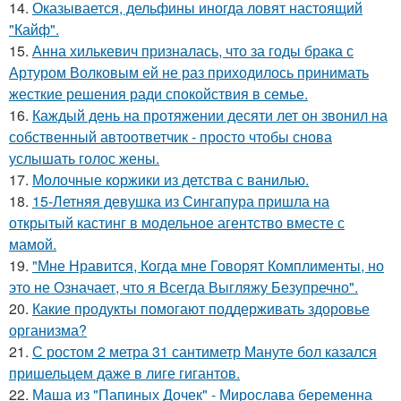
14.
Оказывается, дельфины иногда ловят настоящий
"Кайф".
15.
Анна хилькевич призналась, что за годы брака с
Артуром Волковым ей не раз приходилось принимать
жесткие решения ради спокойствия в семье.
16.
Каждый день на протяжении десяти лет он звонил на
собственный автоответчик - просто чтобы снова
услышать голос жены.
17.
Молочные коржики из детства с ванилью.
18.
15-Летняя девушка из Сингапура пришла на
открытый кастинг в модельное агентство вместе с
мамой.
19.
"Мне Нравится, Когда мне Говорят Комплименты, но
это не Означает, что я Всегда Выгляжу Безупречно".
20.
Какие продукты помогают поддерживать здоровье
организма?
21.
С ростом 2 метра 31 сантиметр Мануте бол казался
пришельцем даже в лиге гигантов.
22.
Маша из "Папиных Дочек" - Мирослава беременна