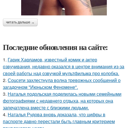
читать дальше →
Последние обновления на сайте:
1.
Гарик Харламов, известный комик и актер
озвучивания, недавно оказался в центре внимания из-за
своей работы над озвучкой мультфильма про колобка.
2.
Соцсети захлестнула волна тревожных сообщений о
загадочном "Июньском Феномене".
3.
Наталья подольская поделилась новыми семейными
фотографиями с недавнего отдыха, на которых она
запечатлена вместе с близкими людьми.
4.
Наталья Рудова вновь доказала, что цифры в
паспорте давно перестали быть главным критерием