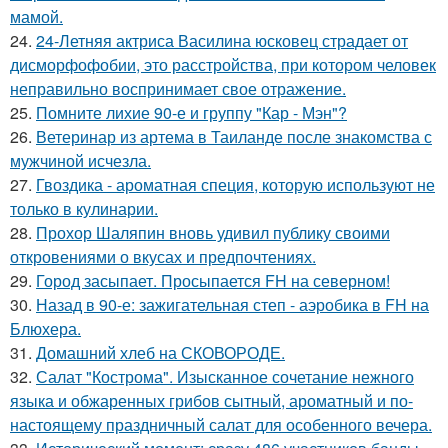
мамой.
24.
24-Летняя актриса Василина юсковец страдает от
дисморфофобии, это расстройства, при котором человек
неправильно воспринимает свое отражение.
25.
Помните лихие 90-е и группу "Кар - Мэн"?
26.
Ветеринар из артема в Таиланде после знакомства с
мужчиной исчезла.
27.
Гвоздика - ароматная специя, которую используют не
только в кулинарии.
28.
Прохор Шаляпин вновь удивил публику своими
откровениями о вкусах и предпочтениях.
29.
Город засыпает. Просыпается FH на северном!
30.
Назад в 90-е: зажигательная степ - аэробика в FH на
Блюхера.
31.
Домашний хлеб на СКОВОРОДЕ.
32.
Салат "Кострома". Изысканное сочетание нежного
языка и обжаренных грибов сытный, ароматный и по-
настоящему праздничный салат для особенного вечера.