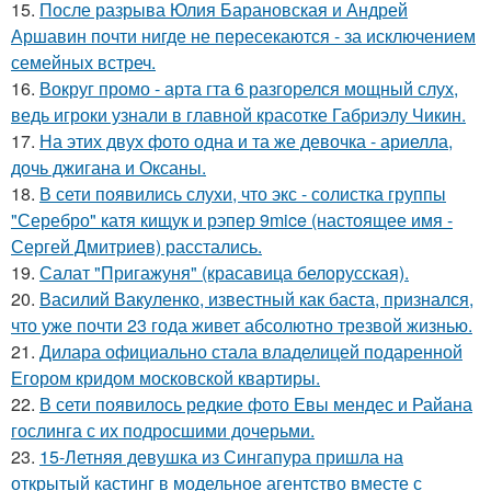
15.
После разрыва Юлия Барановская и Андрей
Аршавин почти нигде не пересекаются - за исключением
семейных встреч.
16.
Вокруг промо - арта гта 6 разгорелся мощный слух,
ведь игроки узнали в главной красотке Габриэлу Чикин.
17.
На этих двух фото одна и та же девочка - ариелла,
дочь джигана и Оксаны.
18.
В сети появились слухи, что экс - солистка группы
"Серебро" катя кищук и рэпер 9mice (настоящее имя -
Сергей Дмитриев) расстались.
19.
Салат "Пригажуня" (красавица белорусская).
20.
Василий Вакуленко, известный как баста, признался,
что уже почти 23 года живет абсолютно трезвой жизнью.
21.
Дилара официально стала владелицей подаренной
Егором кридом московской квартиры.
22.
В сети появилось редкие фото Евы мендес и Райана
гослинга с их подросшими дочерьми.
23.
15-Летняя девушка из Сингапура пришла на
открытый кастинг в модельное агентство вместе с