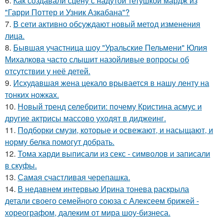
6.
Как создавали сцену с надутой тетушкой мардж из
"Гарри Поттер и Узник Азкабана"?
7.
В сети активно обсуждают новый метод изменения
лица.
8.
Бывшая участница шоу "Уральские Пельмени" Юлия
Михалкова часто слышит назойливые вопросы об
отсутствии у неё детей.
9.
Исхудавшая жена цекало врывается в нашу ленту на
тонких ножках.
10.
Новый тренд селебрити: почему Кристина асмус и
другие актрисы массово уходят в диджеинг.
11.
Подборки смузи, которые и освежают, и насыщают, и
норму белка помогут добрать.
12.
Тома харди выписали из секс - символов и записали
в скуфы.
13.
Самая счастливая черепашка.
14.
В недавнем интервью Ирина тонева раскрыла
детали своего семейного союза с Алексеем брижей -
хореографом, далеким от мира шоу-бизнеса.