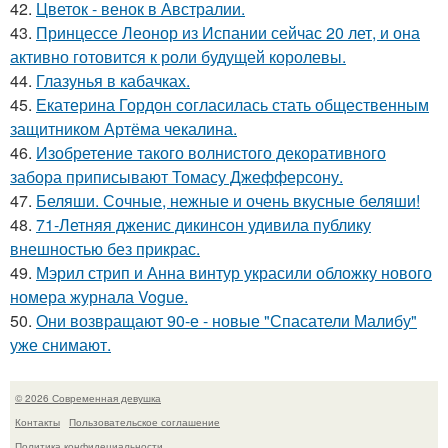
42.
Цветок - венок в Австралии.
43.
Принцессе Леонор из Испании сейчас 20 лет, и она
активно готовится к роли будущей королевы.
44.
Глазунья в кабачках.
45.
Екатерина Гордон согласилась стать общественным
защитником Артёма чекалина.
46.
Изобретение такого волнистого декоративного
забора приписывают Томасу Джефферсону.
47.
Беляши. Сочные, нежные и очень вкусные беляши!
48.
71-Летняя дженис дикинсон удивила публику
внешностью без прикрас.
49.
Мэрил стрип и Анна винтур украсили обложку нового
номера журнала Vogue.
50.
Они возвращают 90-е - новые "Спасатели Малибу"
уже снимают.
© 2026 Современная девушка
Контакты
Пользовательское соглашение
Политика конфидециальности