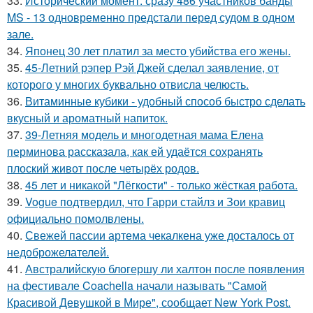
33.
Исторический момент: сразу 486 участников банды
MS - 13 одновременно предстали перед судом в одном
зале.
34.
Японец 30 лет платил за место убийства его жены.
35.
45-Летний рэпер Рэй Джей сделал заявление, от
которого у многих буквально отвисла челюсть.
36.
Витаминные кубики - удобный способ быстро сделать
вкусный и ароматный напиток.
37.
39-Летняя модель и многодетная мама Елена
перминова рассказала, как ей удаётся сохранять
плоский живот после четырёх родов.
38.
45 лет и никакой "Лёгкости" - только жёсткая работа.
39.
Vogue подтвердил, что Гарри стайлз и Зои кравиц
официально помолвлены.
40.
Свежей пассии артема чекалкена уже досталось от
недоброжелателей.
41.
Австралийскую блогершу ли халтон после появления
на фестивале Coachella начали называть "Самой
Красивой Девушкой в Мире", сообщает New York Post.