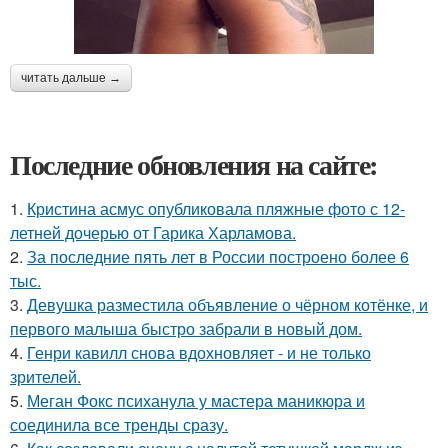
читать дальше →
Последние обновления на сайте:
1.
Кристина асмус опубликовала пляжные фото с 12-
летней дочерью от Гарика Харламова.
2.
За последние пять лет в России построено более 6
тыс.
3.
Девушка разместила объявление о чёрном котёнке, и
первого малыша быстро забрали в новый дом.
4.
Генри кавилл снова вдохновляет - и не только
зрителей.
5.
Меган Фокс психанула у мастера маникюра и
соединила все тренды сразу.