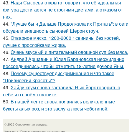
43.
Надя Сысоева открыто говорит, что её идеальная
фигура достигается не строгими диетами, а отказом от
них.
44.
"Лучше бы и Дальше Продолжала их Прятать": в сети
обсудили внешность сыновей Шерон стоун.
45.
Отварное мяско. 1200-2000 г свинины без костей,
лучше с прослойками жирка.
46.
Очень вкусный и питательный овощной суп без мяса.
47.
Андрей Аршавин и Юлия Барановская неожиданно
воссоединились, чтобы отметить 18-летие дочери Яны.
48.
Почему существует дискриминация и что такое
"Привилегии Красоты"?
49.
Хайди клум снова заставила Нью-йорк говорить о
себе и о своём спутнике.
50.
В нашей ленте снова появились великолепные
букеты алых роз, и это заслуга люсы чеботиной.
© 2026 Современная девушка
Контакты
Пользовательское соглашение