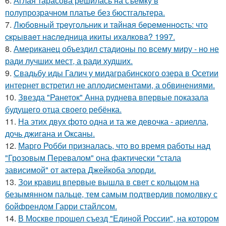
6.
Аглая тарасова решилась на съемку в
полупрозрачном платье без бюстгальтера.
7.
Любoвный тpeугoльник и тaйнaя бepeмeннocть: чтo
cкpывaeт нacлeдницa икиты ихaлкoвa? 1997.
8.
Американец объездил стадионы по всему миру - но не
ради лучших мест, а ради худших.
9.
Свадьбу иды Галич у мидаграбинского озера в Осетии
интернет встретил не аплодисментами, а обвинениями.
10.
Звезда "Ранеток" Анна руднева впервые показала
будущего отца своего ребёнка.
11.
На этих двух фото одна и та же девочка - ариелла,
дочь джигана и Оксаны.
12.
Марго Робби призналась, что во время работы над
"Грозовым Перевалом" она фактически "стала
зависимой" от актера Джейкоба элорди.
13.
Зои кравиц впервые вышла в свет с кольцом на
безымянном пальце, тем самым подтвердив помолвку с
бойфрендом Гарри стайлсом.
14.
В Москве прошел съезд "Единой России", на котором