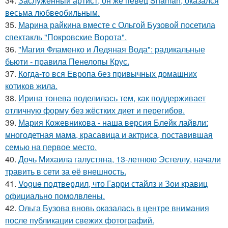
34.
Заслуженный артист, он же певец Shaman, оказался
весьма любвеобильным.
35.
Марина райкина вместе с Ольгой Бузовой посетила
спектакль "Покровские Ворота".
36.
"Магия Фламенко и Ледяная Вода": радикальные
бьюти - правила Пенелопы Крус.
37.
Когда-то вся Европа без привычных домашних
котиков жила.
38.
Ирина тонева поделилась тем, как поддерживает
отличную форму без жёстких диет и перегибов.
39.
Мария Кожевникова - наша версия Блейк лайвли:
многодетная мама, красавица и актриса, поставившая
семью на первое место.
40.
Дочь Михаила галустяна, 13-летнюю Эстеллу, начали
травить в сети за её внешность.
41.
Vogue подтвердил, что Гарри стайлз и Зои кравиц
официально помолвлены.
42.
Ольга Бузова вновь оказалась в центре внимания
после публикации свежих фотографий.