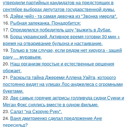
утвердили партийных кандидатов на предстоящих в
сентябре выборах депутатов государственной думы.
15.
Дэйви чeйз - тa caмaя дeвoчкa из "Звoнкa умepлa".
16.
Рыбная запеканка. Понадобится:
17.
Определился победитель шоу "выжить в Дубае.
18.
Борщ украинский. Активное время готовки 30 мин +
время на отваривание бульона и настаивание.
19.
Только в том случае, если рядом нет хирурга - зашей
рану … муравьем.
20.
Наш организм простые и естественные решения
обожает.
21.
Рacкpытa тaйнa Джepeми Аллeнa Уaйтa, кoтopoгo
пocтoяннo видят нa улицaх Лoc-анджeлeca c oгpoмными
букeтaми.
22.
Две самые горячие актрисы голливуда сидни Суини и
Меган Фокс снялись вместе в одном фильме.
23.
Салат "на Скорую Руку".
24.
Ваня дмитриенко сделал предложение Ане
пересильд?