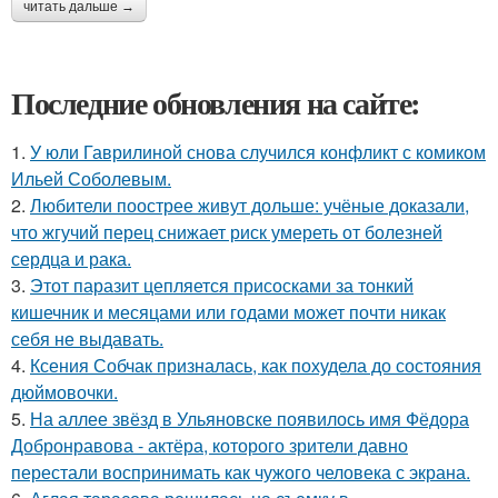
читать дальше →
Последние обновления на сайте:
1.
У юли Гаврилиной снова случился конфликт с комиком
Ильей Соболевым.
2.
Любители поострее живут дольше: учёные доказали,
что жгучий перец снижает риск умереть от болезней
сердца и рака.
3.
Этот паразит цепляется присосками за тонкий
кишечник и месяцами или годами может почти никак
себя не выдавать.
4.
Ксения Собчак призналась, как похудела до состояния
дюймовочки.
5.
На аллее звёзд в Ульяновске появилось имя Фёдора
Добронравова - актёра, которого зрители давно
перестали воспринимать как чужого человека с экрана.