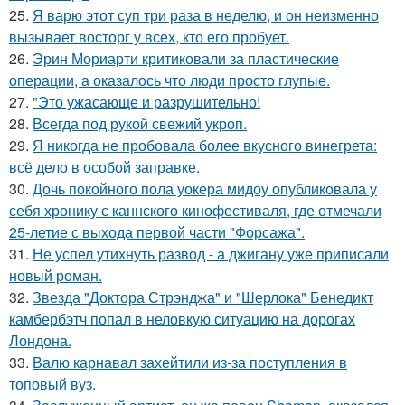
25.
Я варю этот суп три раза в неделю, и он неизменно
вызывает восторг у всех, кто его пробует.
26.
Эрин Мориарти критиковали за пластические
операции, а оказалось что люди просто глупые.
27.
"Это ужасающе и разрушительно!
28.
Всегда под рукой свежий укроп.
29.
Я никогда не пробовала более вкусного винегрета:
всё дело в особой заправке.
30.
Дочь покойного пола уокера мидоу опубликовала у
себя хронику с каннского кинофестиваля, где отмечали
25-летие с выхода первой части "Форсажа".
31.
Не успел утихнуть развод - а джигану уже приписали
новый роман.
32.
Звезда "Доктора Стрэнджа" и "Шерлока" Бенедикт
камбербэтч попал в неловкую ситуацию на дорогах
Лондона.
33.
Валю карнавал захейтили из-за поступления в
топовый вуз.