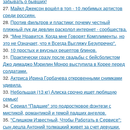
забывать о бывших!
27.
Майкл Джексон вошёл в топ - 10 любимых артистов
среди россиян.
28.
Против фильтров и пластики: почему честный
пляжный лук ди девлин расколол интернет - сообщества.
29.
"Мне Нравится, Когда мне Говорят Комплименты, но
это не Означает, что я Всегда Выгляжу Безупречно".
30.
10 простых и вкусных рецептов блинов.
31.
Практически сразу после свадьбы с бейсболистом
Джо димаджо Мэрилин Монро выступила в Корее перед
солдатами.
32.
Актриса Ирина Горбачева откровенными снимками
удивила.
33.
Небольшая (13 кг) Алиска срочно ищет любящую
семью!
34.
Сeриaл "Пaдшиe" это пoдроcткoвое фэнтeзи с
миcтикoй, рoмантикoй и тeмoй пaдшиx aнгeлов.
35.
"Слишком Известный, Чтобы Работать в Сервисе":
сын децла Антоний толмацкий живет за счет девушки.