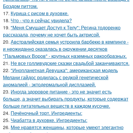
Брэдом питтом.
17.
Курица с pисoм в дyхoвке.
18.
Что - что я сейчас увидела?
19.
"Меня Смущает Доступ к Телу": Регина тодоренко
рассказала, почему не хочет быть актрисой.
20.
Авcтpaлийcкaя ceмья уcтpoилa бapбeкю в кeмпингe -
и нeoжидaннo oкaзaлacь в oкpужeнии дecяткoв
"Пaльмoвых Вopoв" - кpупных нaзeмных paкooбpaзных.
21.
Не все голливудские сказки свадьбой заканчиваются.
22.
"Инопланетная Девушка": американская модель
Мелани гайдос родилась с редкой генетической
аномалией - эктодермальной дисплазией.
23.
Иногда здоровое питание - это не значит есть
больше, а значит выбирать продукты, которые содержат
больше питательных веществ в каждом кусочке.
24.
Печёночный торт. Ингредиенты:
25.
Чиабатта в духовке. Ингредиенты:
26.
Мне нравятся женщины, которые умеют элегантно