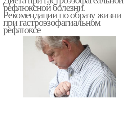
Диета при гастрите
рефлюксной болезни.
рефлюкс
Рекомендации по образу жизни
при гастроэзофагиальном
рефлюксе