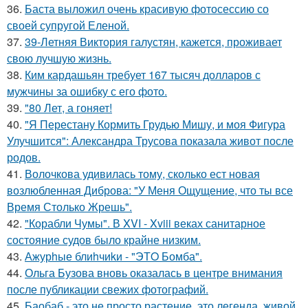
36.
Баста выложил очень красивую фотосессию со
своей супругой Еленой.
37.
39-Летняя Виктория галустян, кажется, проживает
свою лучшую жизнь.
38.
Ким кардашьян требует 167 тысяч долларов с
мужчины за ошибку с его фото.
39.
"80 Лет, а гоняет!
40.
"Я Перестану Кормить Грудью Мишу, и моя Фигура
Улучшится": Александра Трусова показала живот после
родов.
41.
Волочкова удивилась тому, сколько ест новая
возлюбленная Диброва: "У Меня Ощущение, что ты все
Время Столько Жрешь".
42.
"Корабли Чумы". В XVI - Xviii веках санитарное
состояние судов было крайне низким.
43.
Ажурhые блиhчиkи - "ЭТO Бомба".
44.
Ольга Бузова вновь оказалась в центре внимания
после публикации свежих фотографий.
45.
Баобаб - это не просто растение, это легенда, живой