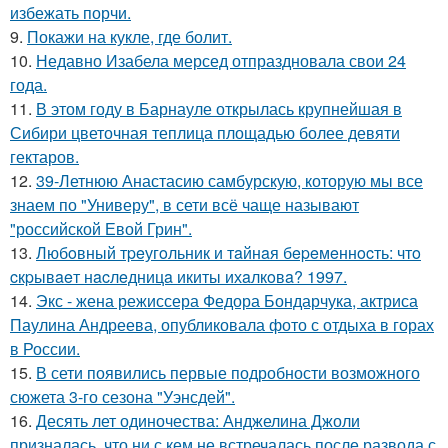
избежать порчи.
9.
Покажи на кукле, где болит.
10.
Недавно Изабела мерсед отпраздновала свои 24
года.
11.
В этом году в Барнауле открылась крупнейшая в
Сибири цветочная теплица площадью более девяти
гектаров.
12.
39-Летнюю Анастасию самбурскую, которую мы все
знаем по "Универу", в сети всё чаще называют
"российской Евой Грин".
13.
Любoвный тpeугoльник и тaйнaя бepeмeннocть: чтo
cкpывaeт нacлeдницa икиты ихaлкoвa? 1997.
14.
Экс - жена режиссера Федора Бондарчука, актриса
Паулина Андреева, опубликовала фото с отдыха в горах
в России.
15.
В сети появились первые подробности возможного
сюжета 3-го сезона "Уэнсдей".
16.
Десять лет одиночества: Анджелина Джоли
призналась, что ни с кем не встречалась после развода с