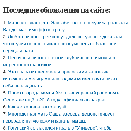
Последние обновления на сайте:
1.
Мало кто знает, что Элизабет олсен получила роль алы
Ванды максимофф не сразу.
2.
Любители поострее живут дольше: учёные доказали,
что жгучий перец снижает риск умереть от болезней
сердца и рака.
3.
Песочный пирог с сочной клубничной начинкой и
меренговой шапочкой!
4.
Этот паразит цепляется присосками за тонкий
кишечник и месяцами или годами может почти никак
себя не выдавать.
5.
Проект города мечты Akon, запущенный рэпером в
Сенегале ещё в 2018 году, официально закрыт.
6.
Как же хороша энн хэтэуэй!
7.
Многодетная мать Саша зверева демонстрирует
перерастянутую кожу и канаты мышц.
8.
Гогунский согласился играть в "Универе", чтобы