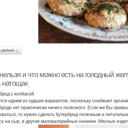
ь дальше →
нельзя и что можно есть на голодный жел
ь натощак
брод с колбасой
тся одним из худших вариантов, поскольку снабжает орган
броде нет практически ничего полезного. Если же Вы привык
ываться, то нужно сделать бутерброд полезным и питательн
су на сыр, и другие малокалорийные начинки. Мясные издели