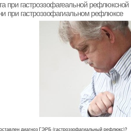
та при гастроэзофагеальной рефлюксной 
ни при гастроэзофагиальном рефлюксе
оставлен диагноз ГЭРБ (гастроэзофагиальный рефлюкс)?