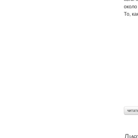
около
То, ка
читат
Дие