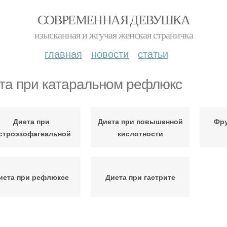
СОВРЕМЕННАЯ ДЕВУШКА
изысканная и жгучая женская страничка
главная
новости
статьи
та при катаральном рефлюкс
Диета при
Диета при повышенной
Фру
строэзофагеальной
кислотности
иета при рефлюксе
Диета при гастрите