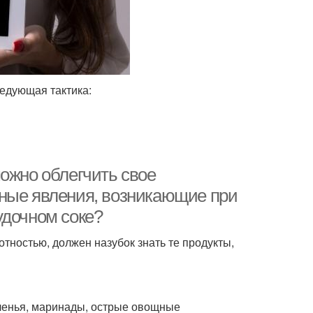
ледующая тактика:
ожно облегчить свое
тные явления, возникающие при
удочном соке?
тностью, должен назубок знать те продукты,
ленья, маринады, острые овощные