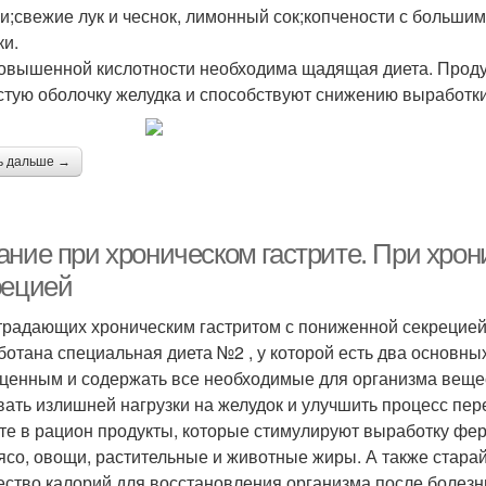
ки;свежие лук и чеснок, лимонный сок;копчености с больш
ки.
овышенной кислотности необходима щадящая диета. Проду
стую оболочку желудка и способствуют снижению выработки
ь дальше →
ание при хроническом гастрите. При хрон
рецией
традающих хроническим гастритом с пониженной секрецие
ботана специальная диета №2 , у которой есть два основны
ценным и содержать все необходимые для организма веществ
вать излишней нагрузки на желудок и улучшить процесс пе
те в рацион продукты, которые стимулируют выработку фе
ясо, овощи, растительные и животные жиры. А также стара
ество калорий для восстановления организма после болезн