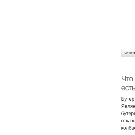
читат
Что 
ест
Бутер
Являе
бутер
отказ
колба