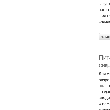
закус
напит
При п
слизи
читат
Пит
сек
Для с
разра
полно
созда
введи
Это м
колич