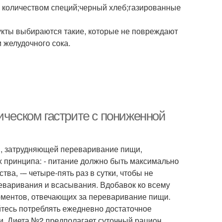
им количеством специй;черный хлеб;газированные
кты выбираются такие, которые не повреждают
 желудочного сока.
ическом гастрите с пониженной
й, затрудняющей переваривание пищи,
х принципа: - питание должно быть максимально
а, -– четыре-пять раз в сутки, чтобы не
реваривания и всасывания. Вдобавок ко всему
рментов, отвечающих за переваривание пищи.
йтесь потреблять ежедневно достаточное
и. Диета №2 предполагает суточный рацион