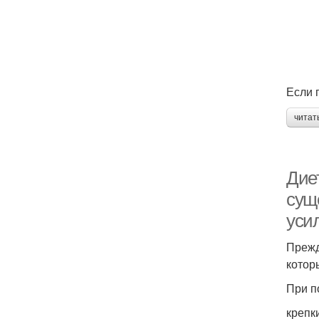
Если 
читат
Дие
сущ
уси
Прежд
котор
При п
крепк