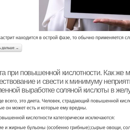
гастрит находится в острой фазе, то обычно применяется с
ь дальше →
та при повышенной кислотности. Как же м
ествование и свести к минимуму неприя
ленной выработке соляной кислоты в жел
е всего, это диета. Человек, страдающий повышенной кисло
ые он может есть и которые ему вредны.
овышенной кислотности категорически исключаются:
ие и жирные бульоны (особенно грибные);сырые овощи, со