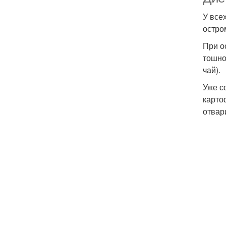
У все
остро
При о
тошно
чай).
Уже с
карто
отвар