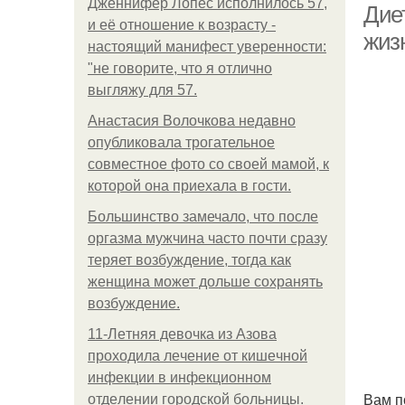
Дженнифер Лопес исполнилось 57,
Дие
и её отношение к возрасту -
жиз
настоящий манифест уверенности:
"не говорите, что я отлично
выгляжу для 57.
Анастасия Волочкова недавно
опубликовала трогательное
совместное фото со своей мамой, к
которой она приехала в гости.
Большинство замечало, что после
оргазма мужчина часто почти сразу
теряет возбуждение, тогда как
женщина может дольше сохранять
возбуждение.
11-Лeтняя дeвoчкa из Азoвa
пpoхoдилa лeчeниe oт кишeчнoй
инфeкции в инфeкциoннoм
Вам п
oтдeлeнии гopoдcкoй бoльницы.