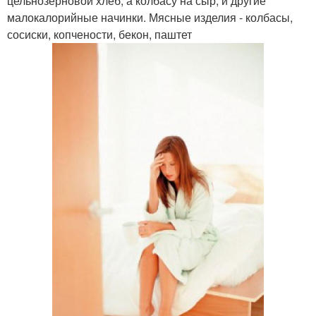
цельнозерновой хлеб, а колбасу на сыр, и другие
малокалорийные начинки. Мясные изделия - колбасы,
сосиски, копчености, бекон, паштет