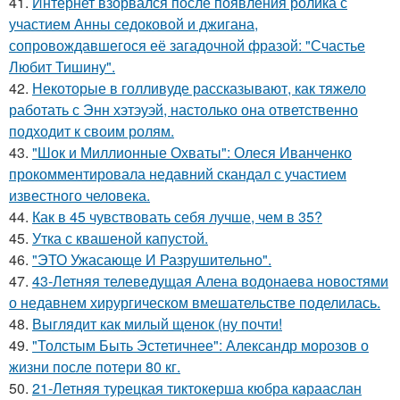
41.
Интернет взорвался после появления ролика с
участием Анны седоковой и джигана,
сопровождавшегося её загадочной фразой: "Счастье
Любит Тишину".
42.
Некоторые в голливуде рассказывают, как тяжело
работать с Энн хэтэуэй, настолько она ответственно
подходит к своим ролям.
43.
"Шок и Миллионные Охваты": Олеся Иванченко
прокомментировала недавний скандал с участием
известного человека.
44.
Как в 45 чувствовать себя лучше, чем в 35?
45.
Утка с квашеной капустой.
46.
"ЭТО Ужасающе И Разрушительно".
47.
43-Летняя телеведущая Алена водонаева новостями
о недавнем хирургическом вмешательстве поделилась.
48.
Выглядит как милый щенок (ну почти!
49.
"Толстым Быть Эстетичнее": Александр морозов о
жизни после потери 80 кг.
50.
21-Летняя турецкая тиктокерша кюбра карааслан