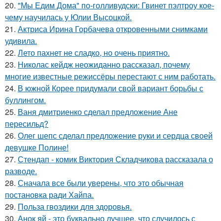
20.
"Мы Едим Дома" по-голливудски: Гвинет пэлтроу кое-
чему научилась у Юлии Высоцкой.
21.
Актриса Ирина Горбачева откровенными снимками
удивила.
22.
Лето пахнет не сладко, но очень приятно.
23.
Николас кейдж неожиданно рассказал, почему
многие известные режиссёры перестают с ним работать.
24.
В южной Корее придумали свой вариант борьбы с
буллингом.
25.
Ваня дмитриенко сделал предложение Ане
пересильд?
26.
Олег шепс сделал предложение руки и сердца своей
девушке Полине!
27.
Стендап - комик Виктория Складчикова рассказала о
разводе.
28.
Сначала все были уверены, что это обычная
постановка ради Хайпа.
29.
Польза гвоздики для здоровья.
30.
Анок яй - это буквально лучшее, что случилось с