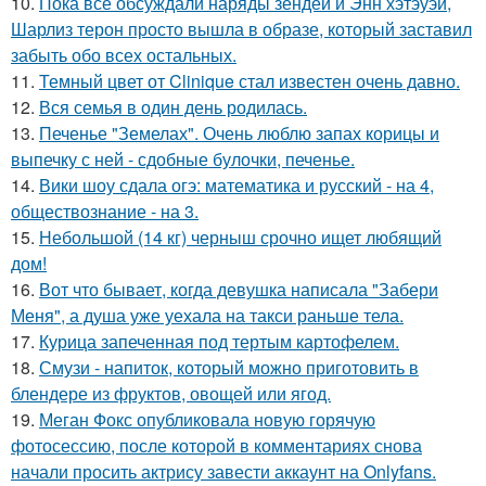
10.
Пока все обсуждали наряды зендеи и Энн хэтэуэй,
Шарлиз терон просто вышла в образе, который заставил
забыть обо всех остальных.
11.
Темный цвет от Clinique стал известен очень давно.
12.
Вся семья в один день родилась.
13.
Печенье "Земелах". Очень люблю запах корицы и
выпечку с ней - сдобные булочки, печенье.
14.
Вики шоу сдала огэ: математика и русский - на 4,
обществознание - на 3.
15.
Небольшой (14 кг) черныш срочно ищет любящий
дом!
16.
Вот что бывает, когда девушка написала "Забери
Меня", а душа уже уехала на такси раньше тела.
17.
Курица запеченная под тертым картофелем.
18.
Смузи - напиток, который можно приготовить в
блендере из фруктов, овощей или ягод.
19.
Меган Фокс опубликовала новую горячую
фотосессию, после которой в комментариях снова
начали просить актрису завести аккаунт на Onlyfans.