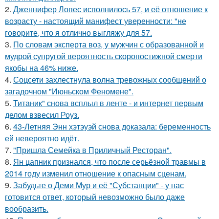
2.
Дженнифер Лопес исполнилось 57, и её отношение к
возрасту - настоящий манифест уверенности: "не
говорите, что я отлично выгляжу для 57.
3.
По словам эксперта воз, у мужчин с образованной и
мудрой супругой вероятность скоропостижной смерти
якобы на 46% ниже.
4.
Соцсети захлестнула волна тревожных сообщений о
загадочном "Июньском Феномене".
5.
Титаник" снова всплыл в ленте - и интернет первым
делом взвесил Роуз.
6.
43-Летняя Энн хэтэуэй снова доказала: беременность
ей невероятно идёт.
7.
"Пришла Семейка в Приличный Ресторан".
8.
Ян цапник признался, что после серьёзной травмы в
2014 году изменил отношение к опасным сценам.
9.
Забудьте о Деми Мур и её "Субстанции" - у нас
готовится ответ, который невозможно было даже
вообразить.