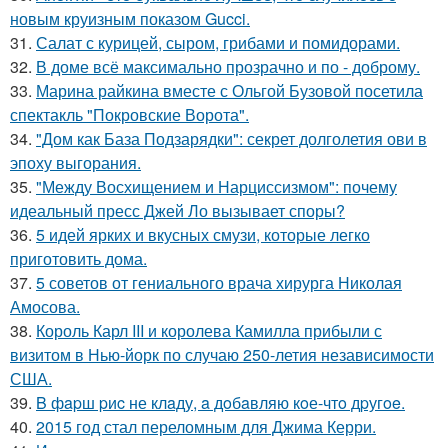
новым круизным показом Gucci.
31.
Салат с курицей, сыром, грибами и помидорами.
32.
В доме всё максимально прозрачно и по - доброму.
33.
Марина райкина вместе с Ольгой Бузовой посетила
спектакль "Покровские Ворота".
34.
"Дом как База Подзарядки": секрет долголетия ови в
эпоху выгорания.
35.
"Между Восхищением и Нарциссизмом": почему
идеальный пресс Джей Ло вызывает споры?
36.
5 идей ярких и вкусных смузи, которые легко
приготовить дома.
37.
5 советов от гениального врача хирурга Николая
Амосова.
38.
Король Карл III и королева Камилла прибыли с
визитом в Нью-йорк по случаю 250-летия независимости
США.
39.
B фapш pиc не клaду, a дoбaвляю кoе-чтo дpугoe.
40.
2015 год стал переломным для Джима Керри.